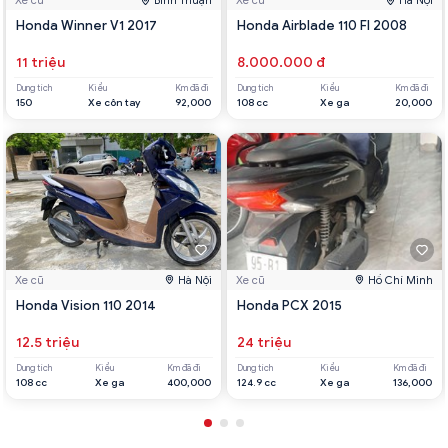
Xe cũ
Bình Thuận
Xe cũ
Hà Nội
Honda Winner V1 2017
Honda Airblade 110 FI 2008
11 triệu
8.000.000 đ
Dung tích
Kiểu
Km đã đi
Dung tích
Kiểu
Km đã đi
150
Xe côn tay
92,000
108 cc
Xe ga
20,000
Xe cũ
Hà Nội
Xe cũ
Hồ Chí Minh
Honda Vision 110 2014
Honda PCX 2015
12.5 triệu
24 triệu
Dung tích
Kiểu
Km đã đi
Dung tích
Kiểu
Km đã đi
108 cc
Xe ga
400,000
124.9 cc
Xe ga
136,000