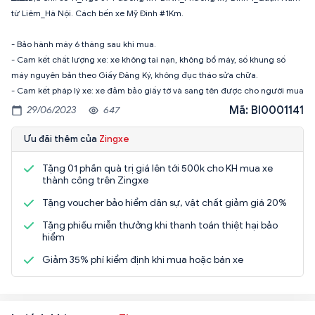
từ Liêm_Hà Nội. Cách bến xe Mỹ Đình #1Km.
- Bảo hành máy 6 tháng sau khi mua.
- Cam kết chất lượng xe: xe không tai nạn, không bổ máy, số khung số
máy nguyên bản theo Giấy Đăng Ký, không đục tháo sửa chữa.
- Cam kết pháp lý xe: xe đảm bảo giấy tờ và sang tên được cho người mua
Mã: BI0001141
29/06/2023
647
Ưu đãi thêm của
Zingxe
Tặng 01 phần quà trị giá lên tới 500k cho KH mua xe
thành công trên Zingxe
Tặng voucher bảo hiểm dân sự, vật chất giảm giá 20%
Tặng phiếu miễn thưởng khi thanh toán thiệt hại bảo
hiểm
Giảm 35% phí kiểm định khi mua hoặc bán xe