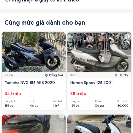
Cùng mức giá dành cho bạn
Xe cũ
Đồng Nai
Xe cũ
Hà Nội
Yamaha NVX 155 ABS 2020
Honda Spacy 125 2001
34 triệu
35 triệu
Dung tích
Kiểu
Km đã đi
Dung tích
Kiểu
Km đã đi
155 cc
Xe ga
1,167
125 cc
Xe ga
80,000