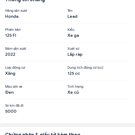
Hãng sản xuất
Tên
Honda
Lead
Phiên bản
Kiểu
125 FI
Xe ga
Năm sản xuất
Xuất xứ
2022
Lắp ráp
Loại động cơ
Dung tích động cơ (cc)
Xăng
125 cc
Màu sơn xe
Tình trạng
Đen
Xe cũ
Số km đã đi
5000
Chứng nhận & giấy tờ kèm theo