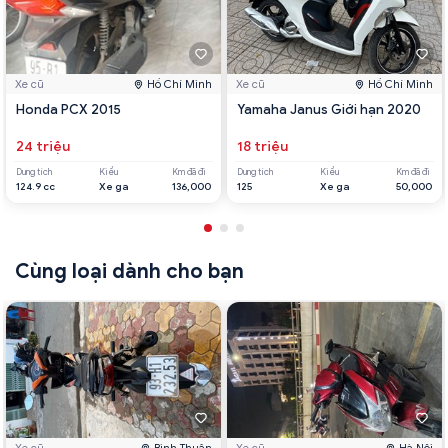
Xe cũ
Hồ Chí Minh
Xe cũ
Hồ Chí Minh
Honda PCX 2015
Yamaha Janus Giới hạn 2020
24 triệu
18 triệu
Dung tích
Kiểu
Km đã đi
Dung tích
Kiểu
Km đã đi
124.9 cc
Xe ga
136,000
125
Xe ga
50,000
Cùng loại dành cho bạn