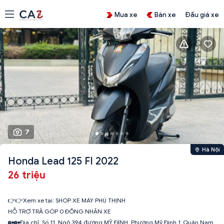
Mua xe
Bán xe
Đấu giá xe
7
Hà Nội
Honda Lead 125 FI 2022
26 triệu
👉👉Xem xe tại: SHOP XE MÁY PHÚ THỊNH
HỖ TRỢ TRẢ GÓP 0 ĐỒNG NHẬN XE
🏡🏡Địa chỉ: Số 11_Ngõ 394 đường MỸ ĐÌNH_Phường Mỹ Đình 1_Quận Nam