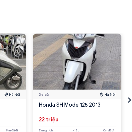
Hà Nội
Xe cũ
Hà Nội
Honda SH Mode 125 2013
22 triệu
Km đã đi
Dung tích
Kiểu
Km đã đi