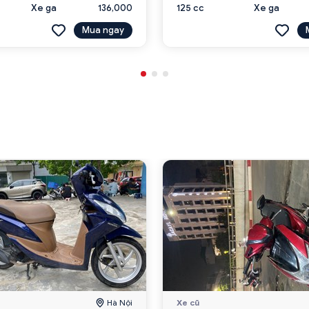
Xe ga
136,000
125 cc
Xe ga
Mua ngay
Hà Nội
Xe cũ