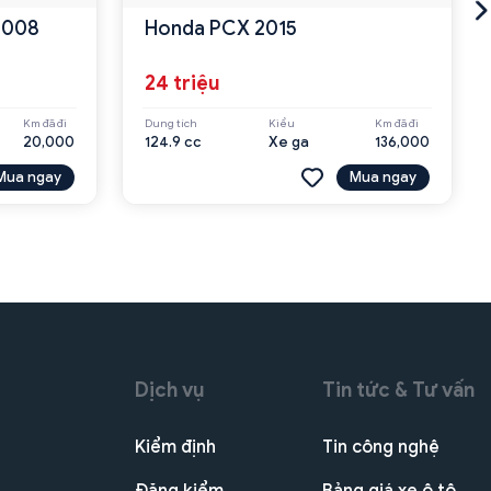
 2008
Honda PCX 2015
24 triệu
Km đã đi
Dung tích
Kiểu
Km đã đi
20,000
124.9 cc
Xe ga
136,000
Mua ngay
Mua ngay
Dịch vụ
Tin tức & Tư vấn
Kiểm định
Tin công nghệ
Đăng kiểm
Bảng giá xe ô tô