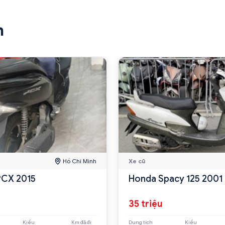
n
Hồ Chí Minh
Xe cũ
PCX 2015
Honda Spacy 125 2001
u
35 triệu
Kiểu
Km đã đi
Dung tích
Kiểu