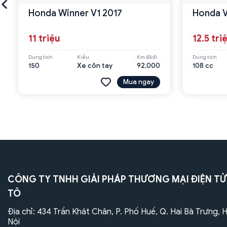
Honda Winner V1 2017
Honda V
11 triệu
12.5 tri
Dung tích
Kiểu
Km đã đi
Dung tích
150
Xe côn tay
92,000
108 cc
Mua ngay
CÔNG TY TNHH GIẢI PHÁP THƯƠNG MẠI ĐIỆN TỬ
TÔ
Địa chỉ: 434 Trần Khát Chân, P. Phố Huế, Q. Hai Bà Trưng, 
Nội