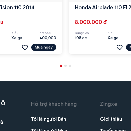
ision 110 2014
Honda Airblade 110 FI
ệu
8.000.000 đ
Kiểu
Km đã đi
Dung tích
Kiểu
Xe ga
400,000
108 cc
Xe ga
Mua ngay
 Ô
Hỗ trợ khách hàng
Zingxe
Tôi là người Bán
Giới thiệu
Hà
Tôi là người Mua
Tuyển dụng