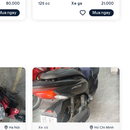
80,000
125 cc
Xe ga
21,000
Mua ngay
Mua ngay
Hà Nội
Xe cũ
Hồ Chí Minh