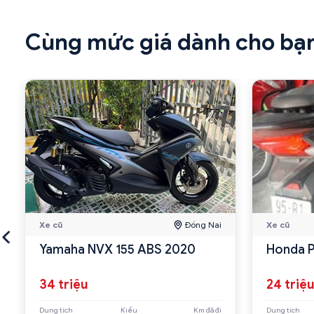
Cùng mức giá dành cho bạ
Xe cũ
Đồng Nai
Xe cũ
Yamaha NVX 155 ABS 2020
Honda 
34 triệu
24 triệ
Dung tích
Kiểu
Km đã đi
Dung tích