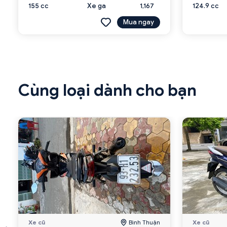
155 cc
Xe ga
1,167
124.9 cc
Mua ngay
Cùng loại dành cho bạn
Xe cũ
Bình Thuận
Xe cũ