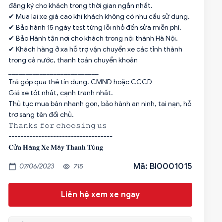
đăng ký cho khách trong thời gian ngắn nhất.
✔ Mua lại xe giá cao khi khách không có nhu cầu sử dụng.
✔ Bảo hành 15 ngày test từng lỗi nhỏ đến sửa miễn phí.
✔ Bảo Hành tận nơi cho khách trong nội thành Hà Nội.
✔ Khách hàng ở xa hỗ trợ vận chuyển xe các tỉnh thành
trong cả nước, thanh toán chuyển khoản
__________________________
Trả góp qua thẻ tín dụng. CMND hoặc CCCD
Giá xe tốt nhất, cạnh tranh nhất.
Thủ tục mua bán nhanh gọn, bảo hành an ninh, tai nạn, hỗ
trợ sang tên đổi chủ.
𝚃𝚑𝚊𝚗𝚔𝚜 𝚏𝚘𝚛 𝚌𝚑𝚘𝚘𝚜𝚒𝚗𝚐 𝚞𝚜
-----------------------------------
𝐂ử𝐚 𝐇à𝐧𝐠 𝐗𝐞 𝐌á𝐲 𝐓𝐡𝐚𝐧𝐡 𝐓ù𝐧𝐠
Mã: BI0001015
07/06/2023
715
Liên hệ xem xe ngay