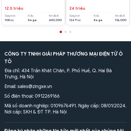
12.5 triệu
24 triệu
Dung tích
Kiểu
Km đã đi
Dung tích
Kiểu
Km đã đi
108 cc
Xe ga
400,000
124.9 cc
Xe ga
136,000
CÔNG TY TNHH GIẢI PHÁP THƯƠNG MẠI ĐIỆN TỬ Ô
TÔ
Địa chỉ: 434 Trần Khát Chân, P. Phố Huế, Q. Hai Bà
Trưng, Hà Nội
Email:
sales@zingxe.vn
Số điện thoại:
0912269166
Mã số doanh nghiệp: 0109676491. Ngày cấp: 08/01/2024.
Nơi cấp: SKH & ĐT TP. Hà Nội
Đăng ký nhận những tin tức mới nhất của chúng tôi