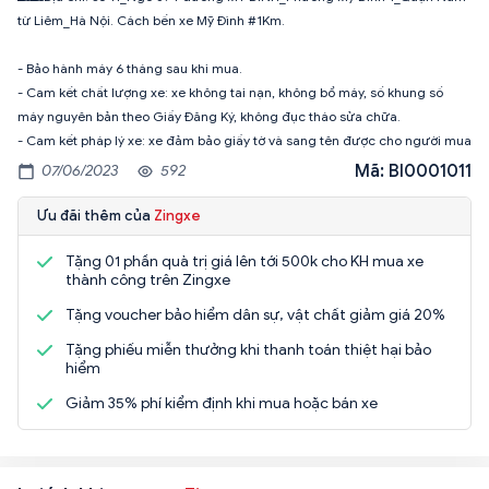
từ Liêm_Hà Nội. Cách bến xe Mỹ Đình #1Km.
- Bảo hành máy 6 tháng sau khi mua.
- Cam kết chất lượng xe: xe không tai nạn, không bổ máy, số khung số
máy nguyên bản theo Giấy Đăng Ký, không đục tháo sửa chữa.
- Cam kết pháp lý xe: xe đảm bảo giấy tờ và sang tên được cho người mua
Mã: BI0001011
07/06/2023
592
Ưu đãi thêm của
Zingxe
Tặng 01 phần quà trị giá lên tới 500k cho KH mua xe
thành công trên Zingxe
Tặng voucher bảo hiểm dân sự, vật chất giảm giá 20%
Tặng phiếu miễn thưởng khi thanh toán thiệt hại bảo
hiểm
Giảm 35% phí kiểm định khi mua hoặc bán xe