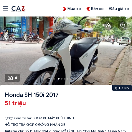
Mua xe
Bán xe
Đấu giá xe
6
Hà Nội
Honda SH 150i 2017
51 triệu
👉👉Xem xe tại: SHOP XE MÁY PHÚ THỊNH
HỖ TRỢ TRẢ GÓP 0 ĐỒNG NHẬN XE
🏡🏡Địa chỉ: Số 11_Ngõ 394 đường MỸ ĐÌNH_Phường Mỹ Đình 1_Quận Nam