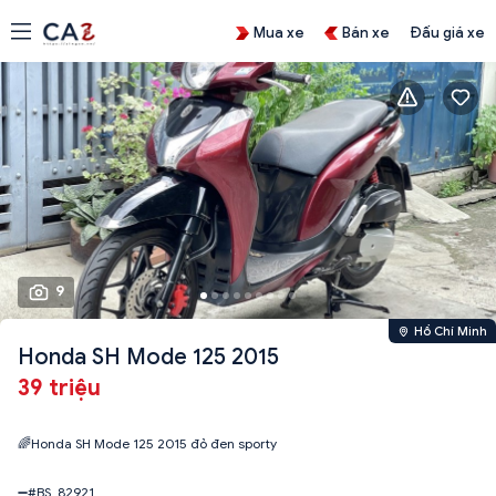
Mua xe
Bán xe
Đấu giá xe
9
Hồ Chí Minh
Honda SH Mode 125 2015
39 triệu
🌈Honda SH Mode 125 2015 đỏ đen sporty
➖#BS_82921