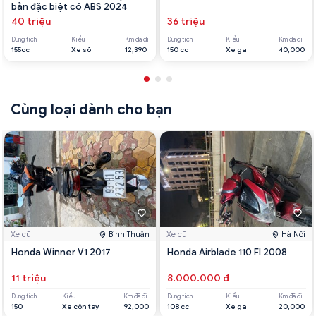
bản đặc biệt có ABS 2024
40 triệu
36 triệu
Dung tích
Kiểu
Km đã đi
Dung tích
Kiểu
Km đã đi
155cc
Xe số
12,390
150 cc
Xe ga
40,000
Cùng loại dành cho bạn
Xe cũ
Bình Thuận
Xe cũ
Hà Nội
Honda Winner V1 2017
Honda Airblade 110 FI 2008
11 triệu
8.000.000 đ
Dung tích
Kiểu
Km đã đi
Dung tích
Kiểu
Km đã đi
150
Xe côn tay
92,000
108 cc
Xe ga
20,000