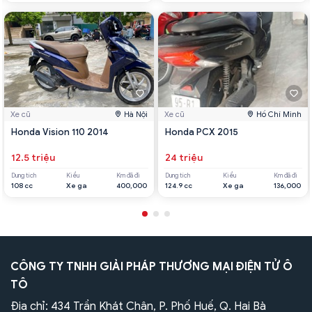
Xe cũ
Hà Nội
Xe cũ
Hồ Chí Minh
Honda Vision 110 2014
Honda PCX 2015
12.5 triệu
24 triệu
Dung tích
Kiểu
Km đã đi
Dung tích
Kiểu
Km đã đi
108 cc
Xe ga
400,000
124.9 cc
Xe ga
136,000
CÔNG TY TNHH GIẢI PHÁP THƯƠNG MẠI ĐIỆN TỬ Ô
TÔ
Địa chỉ: 434 Trần Khát Chân, P. Phố Huế, Q. Hai Bà