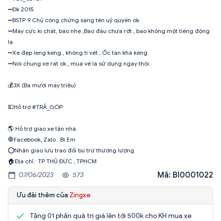
➖Đk 2015
➖BSTP 9 Chủ công chứng sang tên uỷ quyền ok
➖Máy cực kì chất, bao nhẹ ,Bao đầu chưa rớt , bao không một tiếng động
lạ
➖Xe đẹp leng keng , không tì vết , Ốc tán khá keng
➖Nói chung xe rất ok , mua về là sử dụng ngay thôi
💰3X (Ba mươi mấy triệu)
💵Hỗ trợ #TRẢ_GÓP
🌎 Hỗ trợ giao xe tận nhà
🛑Facebook, Zalo : Bi Em
⭕️Nhận giao lưu trao đổi bù trừ thương lượng
🏠Địa chỉ : TP THỦ ĐỨC , TPHCM
Mã: BI0001022
07/06/2023
573
Ưu đãi thêm của
Zingxe
Tặng 01 phần quà trị giá lên tới 500k cho KH mua xe