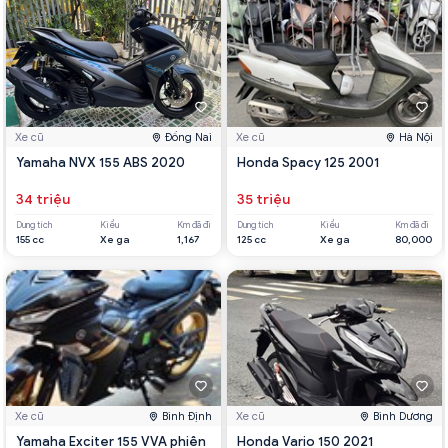
Xe cũ
Đồng Nai
Xe cũ
Hà Nội
Yamaha NVX 155 ABS 2020
Honda Spacy 125 2001
34 triệu
35 triệu
Dung tích
Kiểu
Km đã đi
Dung tích
Kiểu
Km đã đi
155 cc
Xe ga
1,167
125 cc
Xe ga
80,000
Xe cũ
Bình Định
Xe cũ
Bình Dương
Yamaha Exciter 155 VVA phiên
Honda Vario 150 2021