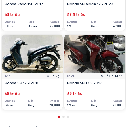
Honda Vario 150 2017
Honda SH Mode 125 2022
63 triệu
59.5 triệu
Dung tích
Kiểu
Km đã đi
Dung tích
Kiểu
Km đã đi
150 cc
Xe ga
25,000
125
Xe ga
4,200
Xe cũ
Hà Nội
Xe cũ
Hồ Chí Minh
Honda SH 125i 2011
Honda SH 125i 2019
68 triệu
69 triệu
Dung tích
Kiểu
Km đã đi
Dung tích
Kiểu
Km đã đi
125 cc
Xe ga
20,000
125 cc
Xe ga
2,800