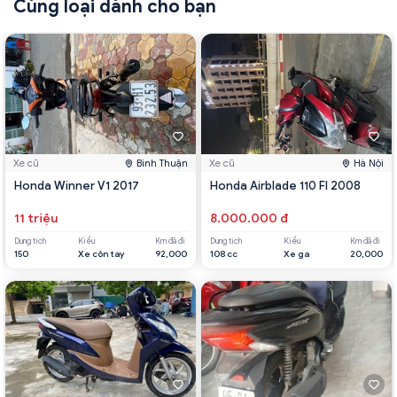
Cùng loại dành cho bạn
Xe cũ
Bình Thuận
Xe cũ
Hà Nội
Honda Winner V1 2017
Honda Airblade 110 FI 2008
11 triệu
8.000.000 đ
Dung tích
Kiểu
Km đã đi
Dung tích
Kiểu
Km đã đi
150
Xe côn tay
92,000
108 cc
Xe ga
20,000