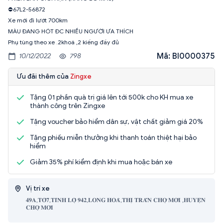
⛔️67L2-56872
Xe mới đi lướt 700km
MÀU ĐANG HÓT ĐC NHIỀU NGƯỜI ƯA THÍCH
Phụ tùng theo xe .2khoá ,2 kiếng đầy đủ
Mã: BI0000375
10/12/2022
798
Ưu đãi thêm của
Zingxe
Tặng 01 phần quà trị giá lên tới 500k cho KH mua xe
thành công trên Zingxe
Tặng voucher bảo hiểm dân sự, vật chất giảm giá 20%
Tặng phiếu miễn thưởng khi thanh toán thiệt hại bảo
hiểm
Giảm 35% phí kiểm định khi mua hoặc bán xe
Vị trí xe
𝟒𝟗𝐀,𝐓𝐎̂̉𝟕,𝐓𝐈̉𝐍𝐇 𝐋𝐎̣̂ 𝟗𝟒𝟐,𝐋𝐎𝐍𝐆 𝐇𝐎𝐀̀,𝐓𝐇𝐈̣ 𝐓𝐑𝐀̂́𝐍 𝐂𝐇𝐎̛̣ 𝐌𝐎̛́𝐈 ,𝐇𝐔𝐘𝐄̣̂𝐍
𝐂𝐇𝐎̛̣ 𝐌𝐎̛́𝐈