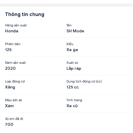
Thông tin chung
Hãng sản xuất
Tên
Honda
SH Mode
Phiên bản
Kiểu
125
Xe ga
Năm sản xuất
Xuất xứ
2020
Lắp ráp
Loại động cơ
Dung tích động cơ (cc)
Xăng
125 cc
Màu sơn xe
Tình trạng
Xám
Xe cũ
Số km đã đi
700