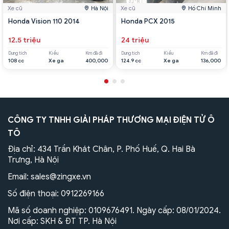
Xe cũ
Hà Nội
Xe cũ
Hồ Chí Minh
Honda Vision 110 2014
Honda PCX 2015
12.5 triệu
24 triệu
Dung tích
Kiểu
Km đã đi
Dung tích
Kiểu
Km đã đi
108 cc
Xe ga
400,000
124.9 cc
Xe ga
136,000
CÔNG TY TNHH GIẢI PHÁP THƯƠNG MẠI ĐIỆN TỬ Ô
TÔ
Địa chỉ: 434 Trần Khát Chân, P. Phố Huế, Q. Hai Bà
Trưng, Hà Nội
Email:
sales@zingxe.vn
Số điện thoại:
0912269166
Mã số doanh nghiệp: 0109676491. Ngày cấp: 08/01/2024.
Nơi cấp: SKH & ĐT TP. Hà Nội