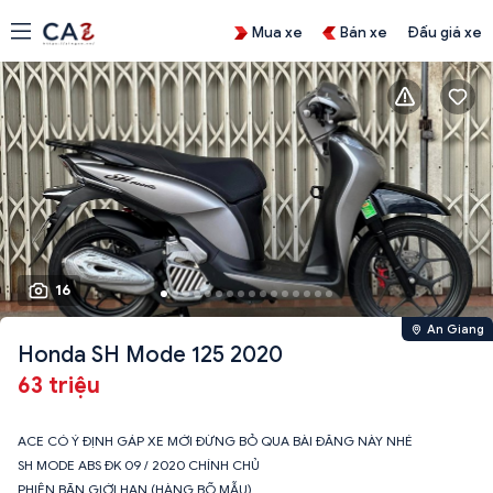
Mua xe
Bán xe
Đấu giá xe
16
An Giang
Honda SH Mode 125 2020
63 triệu
ACE CÓ Ý ĐỊNH GÁP XE MỚI ĐỪNG BỎ QUA BÀI ĐĂNG NÀY NHÉ
SH MODE ABS ĐK 09 / 2020 CHÍNH CHỦ
PHIÊN BÃN GIỚI HẠN (HÀNG BÕ MẪU)