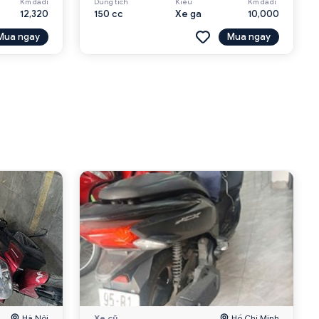
Km đã đi
Dung tích
Kiểu
Km đã đi
12,320
150 cc
Xe ga
10,000
Mua ngay
Mua ngay
Hà Nội
Xe cũ
Hồ Chí Minh