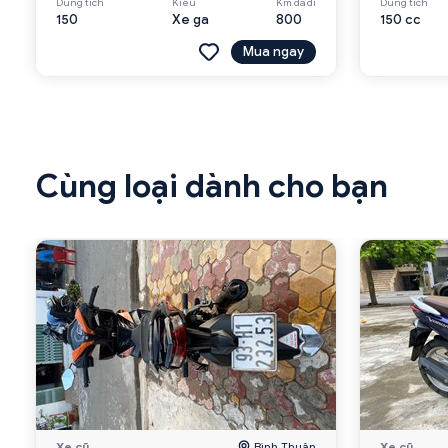
Dung tích
Kiểu
Km đã đi
Dung tích
150
Xe ga
800
150 cc
Mua ngay
Cùng loại dành cho bạn
Xe cũ
Bình Thuận
Xe cũ