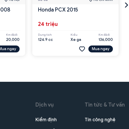
 2008
Honda PCX 2015
24 triệu
Km đã đi
Dung tích
Kiểu
Km đã đi
20,000
124.9 cc
Xe ga
136,000
Mua ngay
Mua ngay
Dịch vụ
Tin tức & Tư vấn
Kiểm định
Tin công nghệ