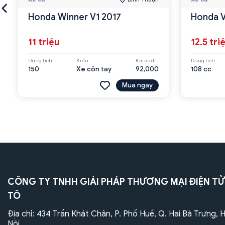
Honda Winner V1 2017
Honda V
11 triệu
12.5 tri
Dung tích
Kiểu
Km đã đi
Dung tích
150
Xe côn tay
92,000
108 cc
Mua ngay
CÔNG TY TNHH GIẢI PHÁP THƯƠNG MẠI ĐIỆN TỬ
TÔ
Địa chỉ: 434 Trần Khát Chân, P. Phố Huế, Q. Hai Bà Trưng, 
Nội