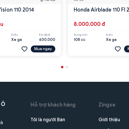
ision 110 2014
Honda Airblade 110 FI
ệu
8.000.000 đ
Kiểu
Km đã đi
Dung tích
Kiểu
Xe ga
400,000
108 cc
Xe ga
Mua ngay
 Ô
Hỗ trợ khách hàng
Zingxe
Tôi là người Bán
Giới thiệu
Hà