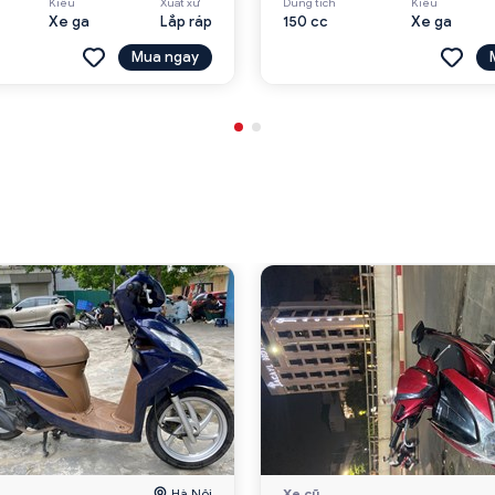
Kiểu
Xuất xứ
Dung tích
Kiểu
Xe ga
Lắp ráp
150 cc
Xe ga
Mua ngay
Hà Nội
Xe cũ