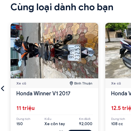
Cùng loại dành cho bạn
Xe cũ
Bình Thuận
Xe cũ
Honda Winner V1 2017
Honda V
11 triệu
12.5 tri
Dung tích
Kiểu
Km đã đi
Dung tích
150
Xe côn tay
92,000
108 cc