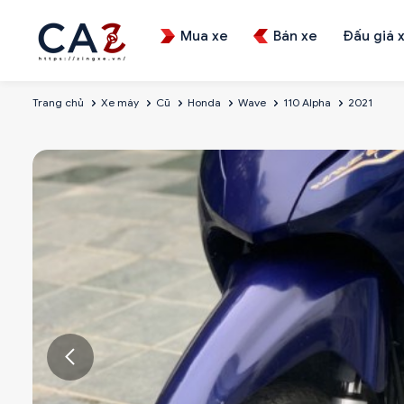
Mua xe
Bán xe
Đấu giá 
Trang chủ
Xe máy
Cũ
Honda
Wave
110 Alpha
2021