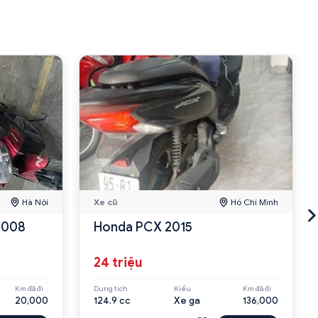
Hà Nội
Xe cũ
Hồ Chí Minh
 2008
Honda PCX 2015
24 triệu
Km đã đi
Dung tích
Kiểu
Km đã đi
20,000
124.9 cc
Xe ga
136,000