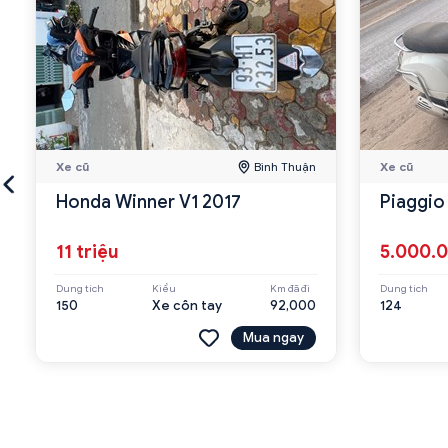
Xe cũ
Bình Thuận
Xe cũ
Honda Winner V1 2017
Piaggio
11 triệu
5.000.
Dung tích
Kiểu
Km đã đi
Dung tích
150
Xe côn tay
92,000
124
Mua ngay