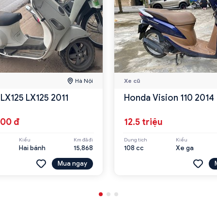
Hà Nội
Xe cũ
 LX125 LX125 2011
Honda Vision 110 2014
000 đ
12.5 triệu
Kiểu
Km đã đi
Dung tích
Kiểu
Hai bánh
15,868
108 cc
Xe ga
Mua ngay