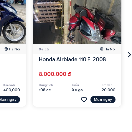
Hà Nội
Xe cũ
Hà Nội
Honda Airblade 110 FI 2008
8.000.000 đ
Km đã đi
Dung tích
Kiểu
Km đã đi
400,000
108 cc
Xe ga
20,000
Mua ngay
Mua ngay