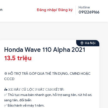
Hotline
ản
Đăng nhập/ Đăng ký
0912269166
Hà Nội
Honda Wave 110 Alpha 2021
13.5 triệu
💢 HỖ TRỢ TRẢ GÓP QUA THẺ TÍN DỤNG, CMND HOẶC
CCCD
🛵 𝚇𝙴 𝙼Á𝚈 𝙲Ũ 𝙻Ộ𝙲 𝙿𝙷Á𝚃 𝙲𝙰𝙼 𝙺Ế𝚃💯:
✅ Thủ tục mua bán nhanh gọn, hỗ trợ sang tên, rút hồ sơ,
sang tên, đổi biển
✅ Bảo hành về máy 1 năm.