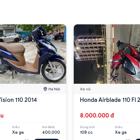
Hà Nội
Xe cũ
ision 110 2014
Honda Airblade 110 FI
ệu
8.000.000 đ
Kiểu
Km đã đi
Dung tích
Kiểu
Xe ga
400,000
108 cc
Xe ga