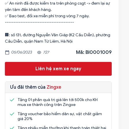
✅ An ninh đã được kiểm tra trên phòng csgt -> đem lại sự
yên tâm đến khách hàng.
✅ Bao test, đổi xe miễn phí trong vòng 7 ngày.
----------------------------------------
🏢: số 131, đường Nguyễn Văn Giáp (K2 Cầu Diễn), phường
Cầu Diễn, quận Nam Từ Liêm, Hà Nội
Mã: BI0001009
05/06/2023
727
Liên hệ xem xe ngay
Ưu đãi thêm của
Zingxe
Tặng 01 phần quà trị giá lên tới 500k cho KH
mua xe thành công trên Zingxe
Tặng voucher bảo hiểm dân sự, vật chất giảm
giá 20%
Tặng phiếu miễn thưởng khi thanh toán thiệt hại