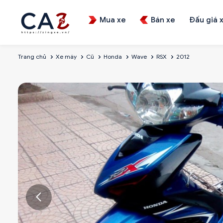
Mua xe
Bán xe
Đấu giá 
Trang chủ
Xe máy
Cũ
Honda
Wave
RSX
2012