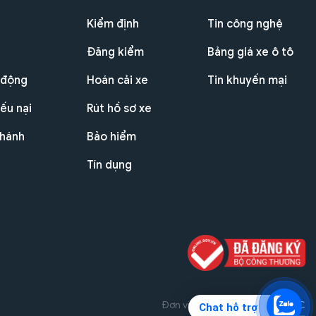
Kiểm định
Tin công nghệ
Đăng kiểm
Bảng giá xe ô tô
 động
Hoán cải xe
Tin khuyến mại
ếu nại
Rút hồ sơ xe
nhánh
Bảo hiểm
Tín dụng
Đơn vị triển khai dự án
THG JSC
Chat hỗ trợ