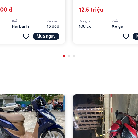
000 đ
12.5 triệu
Kiểu
Km đã đi
Dung tích
Kiểu
Hai bánh
15,868
108 cc
Xe ga
Mua ngay