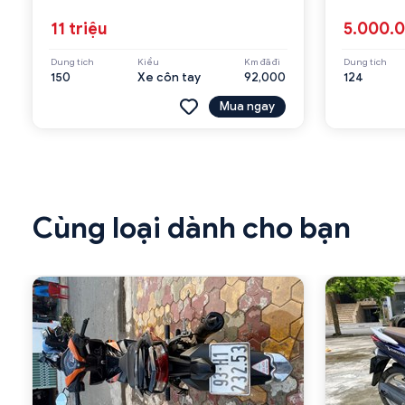
11 triệu
5.000.
Dung tích
Kiểu
Km đã đi
Dung tích
150
Xe côn tay
92,000
124
Mua ngay
Cùng loại dành cho bạn