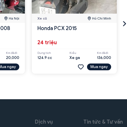
Hà Nội
Xe cũ
Hồ Chí Minh
 2008
Honda PCX 2015
24 triệu
Km đã đi
Dung tích
Kiểu
Km đã đi
20,000
124.9 cc
Xe ga
136,000
Mua ngay
Mua ngay
Dịch vụ
Tin tức & Tư vấn