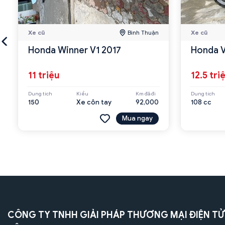
Xe cũ
Bình Thuận
Xe cũ
Honda Winner V1 2017
Honda V
11 triệu
12.5 tri
Dung tích
Kiểu
Km đã đi
Dung tích
150
Xe côn tay
92,000
108 cc
Mua ngay
CÔNG TY TNHH GIẢI PHÁP THƯƠNG MẠI ĐIỆN TỬ