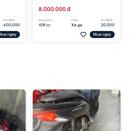
8.000.000 đ
Km đã đi
Dung tích
Kiểu
Km đã đi
400,000
108 cc
Xe ga
20,000
Mua ngay
Mua ngay