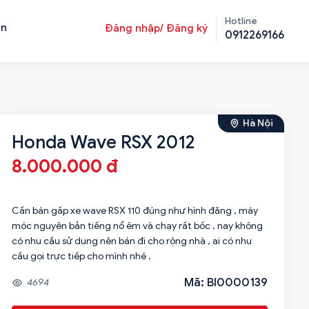
Hotline
ản
Đăng nhập/ Đăng ký
0912269166
Hà Nội
Honda Wave RSX 2012
8.000.000 đ
Cần bán gấp xe wave RSX 110 đúng như hình đăng , máy
móc nguyên bản tiếng nổ êm và chạy rất bốc , nay không
có nhu cầu sử dụng nên bán đi cho rộng nhà , ai có nhu
cầu gọi trực tiếp cho mình nhé .
Mã: BI0000139
4694