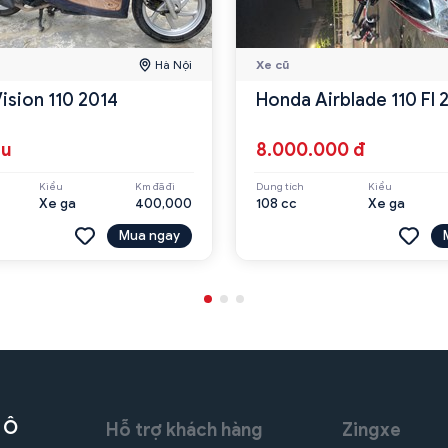
Hà Nội
Xe cũ
ision 110 2014
Honda Airblade 110 FI
ệu
8.000.000 đ
Kiểu
Km đã đi
Dung tích
Kiểu
Xe ga
400,000
108 cc
Xe ga
Mua ngay
 Ô
Hỗ trợ khách hàng
Zingxe