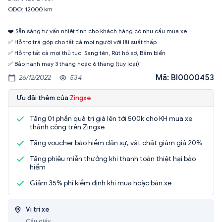
ODO: 12000 km
❤️ Sẵn sàng tư vấn nhiệt tình cho khách hàng có nhu cầu mua xe
✅ Hỗ trợ trả góp cho tất cả mọi người với lãi suất thấp
✅ Hỗ trợ tất cả mọi thủ tục: Sang tên, Rút hồ sơ, Bấm biển
✅ Bảo hành máy 3 tháng hoặc 6 tháng (tùy loại)"
Mã: BI0000453
26/12/2022
534
Ưu đãi thêm của
Zingxe
Tặng 01 phần quà trị giá lên tới 500k cho KH mua xe
thành công trên Zingxe
Tặng voucher bảo hiểm dân sự, vật chất giảm giá 20%
Tặng phiếu miễn thưởng khi thanh toán thiệt hại bảo
hiểm
Giảm 35% phí kiểm định khi mua hoặc bán xe
Vị trí xe
Cầu giấy