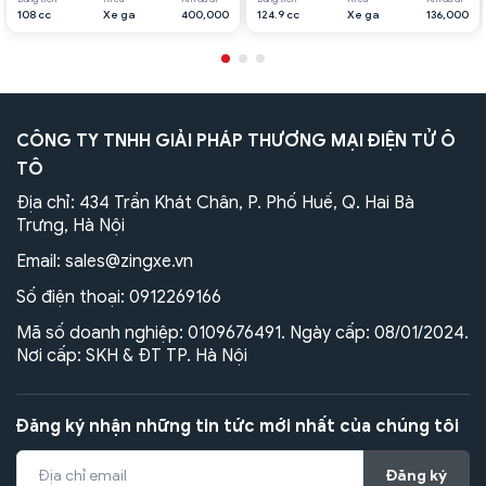
108 cc
Xe ga
400,000
124.9 cc
Xe ga
136,000
CÔNG TY TNHH GIẢI PHÁP THƯƠNG MẠI ĐIỆN TỬ Ô
TÔ
Địa chỉ: 434 Trần Khát Chân, P. Phố Huế, Q. Hai Bà
Trưng, Hà Nội
Email:
sales@zingxe.vn
Số điện thoại:
0912269166
Mã số doanh nghiệp: 0109676491. Ngày cấp: 08/01/2024.
Nơi cấp: SKH & ĐT TP. Hà Nội
Đăng ký nhận những tin tức mới nhất của chúng tôi
Đăng ký