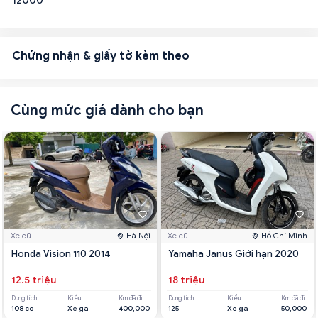
12000
Chứng nhận & giấy tờ kèm theo
Cùng mức giá dành cho bạn
Xe cũ
Hà Nội
Xe cũ
Hồ Chí Minh
Honda Vision 110 2014
Yamaha Janus Giới hạn 2020
12.5 triệu
18 triệu
Dung tích
Kiểu
Km đã đi
Dung tích
Kiểu
Km đã đi
108 cc
Xe ga
400,000
125
Xe ga
50,000