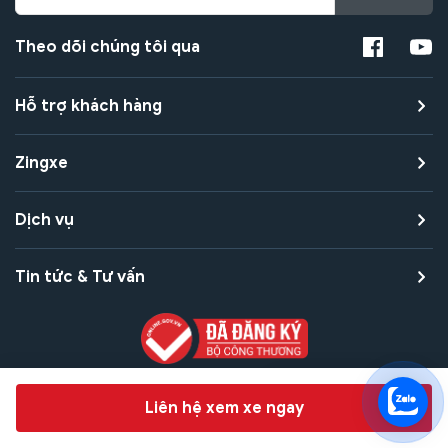
Theo dõi chúng tôi qua
Hỗ trợ khách hàng
Zingxe
Dịch vụ
Tin tức & Tư vấn
Copyright © 2021 Zingxe. All rights reserved
Chat hỗ trợ
Liên hệ xem xe ngay
Bảo mật thanh toán
Bảo mật quyền riêng tư
Điều khoản sử dụng
Bản quyền tác giả