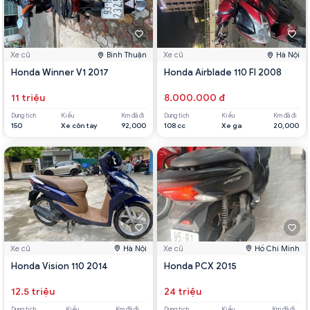
Xe cũ
Bình Thuận
Xe cũ
Hà Nội
Honda Winner V1 2017
Honda Airblade 110 FI 2008
11 triệu
8.000.000 đ
Dung tích
Kiểu
Km đã đi
Dung tích
Kiểu
Km đã đi
150
Xe côn tay
92,000
108 cc
Xe ga
20,000
Xe cũ
Hà Nội
Xe cũ
Hồ Chí Minh
Honda Vision 110 2014
Honda PCX 2015
12.5 triệu
24 triệu
Dung tích
Kiểu
Km đã đi
Dung tích
Kiểu
Km đã đi