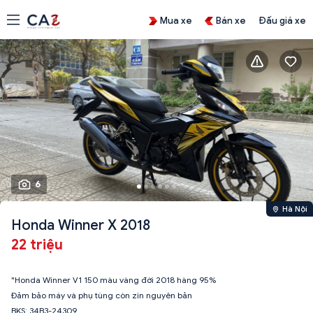
Mua xe
Bán xe
Đấu giá xe
6
Hà Nội
Honda Winner X 2018
22 triệu
"Honda Winner V1 150 màu vàng đời 2018 hàng 95%
Đảm bảo máy và phụ tùng còn zin nguyên bản
BKS: 34B3-24309