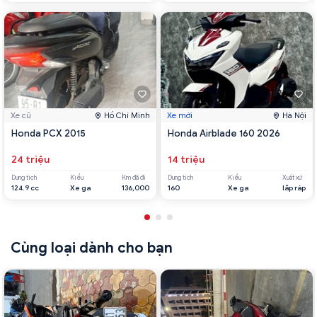
Xe cũ
Hồ Chí Minh
Xe mới
Hà Nội
Honda PCX 2015
Honda Airblade 160 2026
24 triệu
14 triệu
Dung tích
Kiểu
Km đã đi
Dung tích
Kiểu
Xuất xứ
124.9 cc
Xe ga
136,000
160
Xe ga
lắp ráp
Cùng loại dành cho bạn