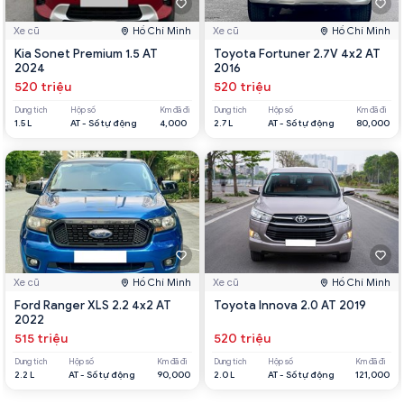
Xe cũ
Hồ Chí Minh
Xe cũ
Hồ Chí Minh
Kia Sonet Premium 1.5 AT
Toyota Fortuner 2.7V 4x2 AT
2024
2016
520 triệu
520 triệu
Dung tích
Hộp số
Km đã đi
Dung tích
Hộp số
Km đã đi
1.5 L
AT - Số tự động
4,000
2.7 L
AT - Số tự động
80,000
Xe cũ
Hồ Chí Minh
Xe cũ
Hồ Chí Minh
Ford Ranger XLS 2.2 4x2 AT
Toyota Innova 2.0 AT 2019
2022
515 triệu
520 triệu
Dung tích
Hộp số
Km đã đi
Dung tích
Hộp số
Km đã đi
2.2 L
AT - Số tự động
90,000
2.0 L
AT - Số tự động
121,000