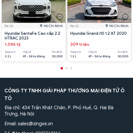
Xe cũ
Hồ Chí Minh
Xe cũ
Hồ Chí Minh
Hyundai SantaFe Cao cấp 2.2
Hyundai Grand i10 1.2 AT 2020
HTRAC 2023
1.055 tỷ
309 triệu
Dung tích
Hộp số
Km đã đi
Dung tích
Hộp số
Km đã đi
2.2 L
AT - Số tự động
30,000
1.2 L
AT - Số tự động
30,000
CÔNG TY TNHH GIẢI PHÁP THƯƠNG MẠI ĐIỆN TỬ Ô
TÔ
Địa chỉ: 434 Trần Khát Chân, P. Phố Huế, Q. Hai Bà
Trưng, Hà Nội
Email:
sales@zingxe.vn