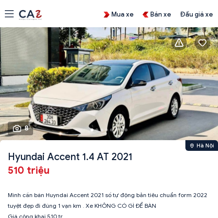
Mua xe
Bán xe
Đấu giá xe
8
Hà Nội
Hyundai Accent 1.4 AT 2021
510 triệu
Mình cần bán Huyndai Accent 2021 số tự động bản tiêu chuẩn form 2022
tuyệt đẹp đi đúng 1 vạn km . Xe KHÔNG CÓ GÌ ĐỂ BÀN
Giá công khai 510 tr