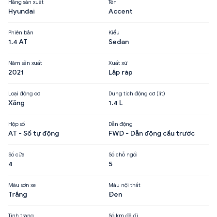
Hãng sản xuất
Tên
Hyundai
Accent
Phiên bản
Kiểu
1.4 AT
Sedan
Năm sản xuất
Xuất xứ
2021
Lắp ráp
Loại động cơ
Dung tích động cơ (lít)
Xăng
1.4 L
Hộp số
Dẫn động
AT - Số tự động
FWD - Dẫn động cầu trước
Số cửa
Số chỗ ngồi
4
5
Màu sơn xe
Màu nội thất
Trắng
Đen
Tình trạng
Số km đã đi