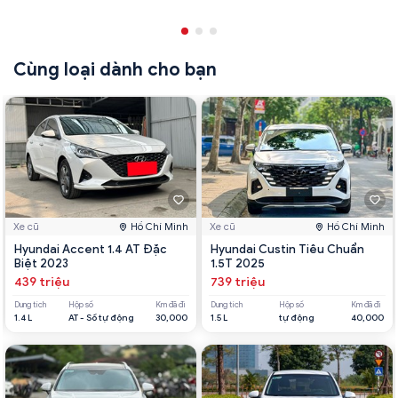
Cùng loại dành cho bạn
Xe cũ
Hồ Chí Minh
Xe cũ
Hồ Chí Minh
Hyundai Accent 1.4 AT Đặc
Hyundai Custin Tiêu Chuẩn
Biệt 2023
1.5T 2025
439 triệu
739 triệu
Dung tích
Hộp số
Km đã đi
Dung tích
Hộp số
Km đã đi
1.4 L
AT - Số tự động
30,000
1.5 L
tự động
40,000