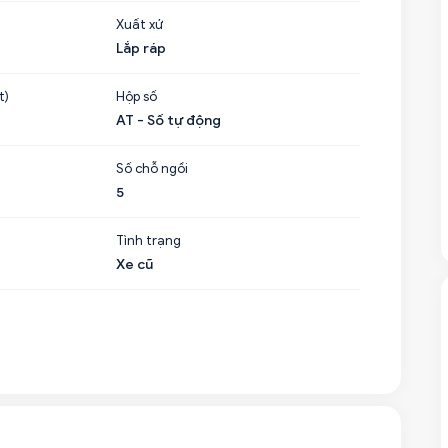
Xuất xứ
Lắp ráp
t)
Hộp số
AT - Số tự động
Số chỗ ngồi
5
Tình trạng
Xe cũ