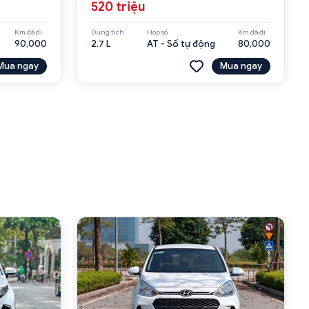
520 triệu
Km đã đi
Dung tích
Hộp số
Km đã đi
90,000
2.7 L
AT - Số tự động
80,000
Mua ngay
Mua ngay