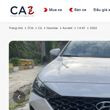
Mua xe
Bán xe
Đấu giá 
Trang chủ
Ô tô
Cũ
Hyundai
Accent
1.4 AT
2022