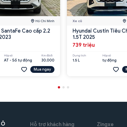
Hồ Chí Minh
Xe cũ
 SantaFe Cao cấp 2.2
Hyundai Custin Tiêu C
2023
1.5T 2025
739 triệu
Hộp số
Km đã đi
Dung tích
Hộp số
AT - Số tự động
30,000
1.5 L
tự động
Mua ngay
 Ô
Hỗ trợ khách hàng
Zingxe