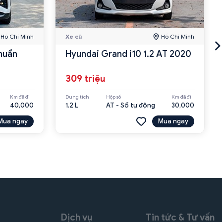
Hồ Chí Minh
Xe cũ
Hồ Chí Minh
huẩn
Hyundai Grand i10 1.2 AT 2020
309 triệu
Km đã đi
Dung tích
Hộp số
Km đã đi
40,000
1.2 L
AT - Số tự động
30,000
Mua ngay
Mua ngay
Dịch vụ
Tin tức & Tư vấn