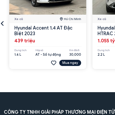
Xe cũ
Hồ Chí Minh
Xe cũ
Hyundai Accent 1.4 AT Đặc
Hyundai
Biệt 2023
HTRAC 
439 triệu
1.055 tỷ
Dung tích
Hộp số
Km đã đi
Dung tích
1.4 L
AT - Số tự động
30,000
2.2 L
Mua ngay
CÔNG TY TNHH GIẢI PHÁP THƯƠNG MẠI ĐIỆN TỬ