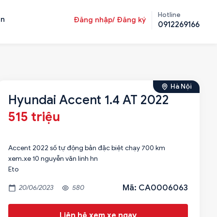
Hotline
ản
Đăng nhập/ Đăng ký
0912269166
Hà Nội
Hyundai Accent 1.4 AT 2022
515 triệu
Accent 2022 số tự động bản đặc biệt chạy 700 km
xem.xe 10 nguyễn văn linh hn
Eto
Mã: CA0006063
20/06/2023
580
Liên hệ xem xe ngay