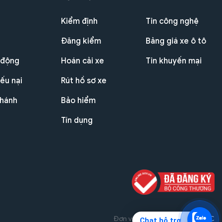
Kiểm định
Tin công nghệ
Đăng kiểm
Bảng giá xe ô tô
 động
Hoán cải xe
Tin khuyến mại
ếu nại
Rút hồ sơ xe
nhánh
Bảo hiểm
Tín dụng
Đơn vị triển khai dự án
THG JSC
Chat hỗ trợ