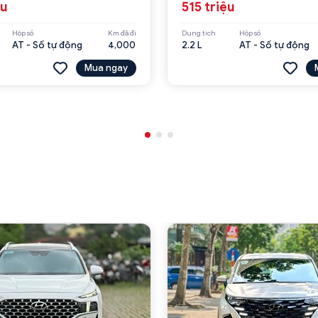
ệu
515 triệu
Hộp số
Km đã đi
Dung tích
Hộp số
AT - Số tự động
4,000
2.2 L
AT - Số tự động
Mua ngay