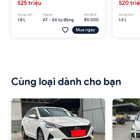
525 triệu
520 tri
Dung tích
Hộp số
Km đã đi
Dung tích
1.8 L
AT - Số tự động
80,000
1.5 L
Mua ngay
Cùng loại dành cho bạn