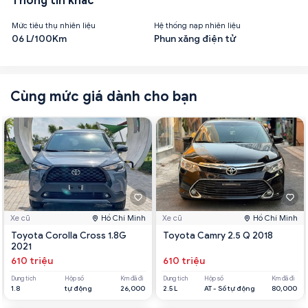
Thông tin khác
Mức tiêu thụ nhiên liệu
Hệ thống nạp nhiên liệu
06 L/100Km
Phun xăng điện tử
Cùng mức giá dành cho bạn
Xe cũ
Hồ Chí Minh
Xe cũ
Hồ Chí Minh
Toyota Corolla Cross 1.8G
Toyota Camry 2.5 Q 2018
2021
610 triệu
610 triệu
Dung tích
Hộp số
Km đã đi
Dung tích
Hộp số
Km đã đi
1.8
tự động
26,000
2.5 L
AT - Số tự động
80,000