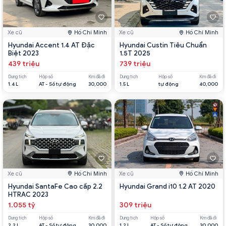
Xe cũ
Hồ Chí Minh
Xe cũ
Hồ Chí Minh
Hyundai Accent 1.4 AT Đặc
Hyundai Custin Tiêu Chuẩn
Biệt 2023
1.5T 2025
439 triệu
739 triệu
Dung tích
Hộp số
Km đã đi
Dung tích
Hộp số
Km đã đi
1.4 L
AT - Số tự động
30,000
1.5 L
tự động
40,000
Xe cũ
Hồ Chí Minh
Xe cũ
Hồ Chí Minh
Hyundai SantaFe Cao cấp 2.2
Hyundai Grand i10 1.2 AT 2020
HTRAC 2023
1.055 tỷ
309 triệu
Dung tích
Hộp số
Km đã đi
Dung tích
Hộp số
Km đã đi
2.2 L
AT - Số tự động
30,000
1.2 L
AT - Số tự động
30,000