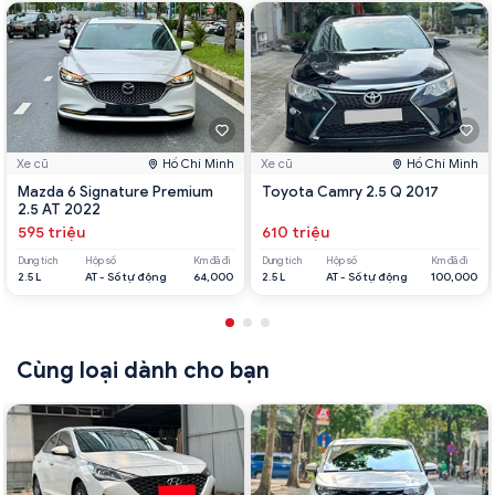
Xe cũ
Hồ Chí Minh
Xe cũ
Hồ Chí Minh
Mazda 6 Signature Premium
Toyota Camry 2.5 Q 2017
2.5 AT 2022
595 triệu
610 triệu
Dung tích
Hộp số
Km đã đi
Dung tích
Hộp số
Km đã đi
2.5 L
AT - Số tự động
64,000
2.5 L
AT - Số tự động
100,000
Cùng loại dành cho bạn