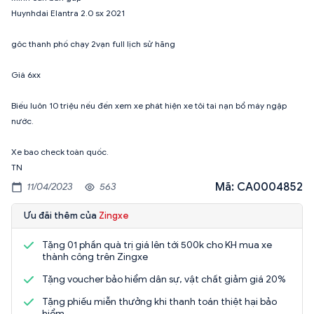
Huynhdai Elantra 2.0 sx 2021
gôc thanh phố chạy 2vạn full lịch sử hãng
Giá 6xx
Biếu luôn 10 triệu nếu đến xem xe phát hiện xe tôi tai nạn bổ máy ngập
nước.
Xe bao check toàn quốc.
Mã: CA0004852
11/04/2023
563
Ưu đãi thêm của
Zingxe
Tặng 01 phần quà trị giá lên tới 500k cho KH mua xe
thành công trên Zingxe
Tặng voucher bảo hiểm dân sự, vật chất giảm giá 20%
Tặng phiếu miễn thưởng khi thanh toán thiệt hại bảo
hiểm