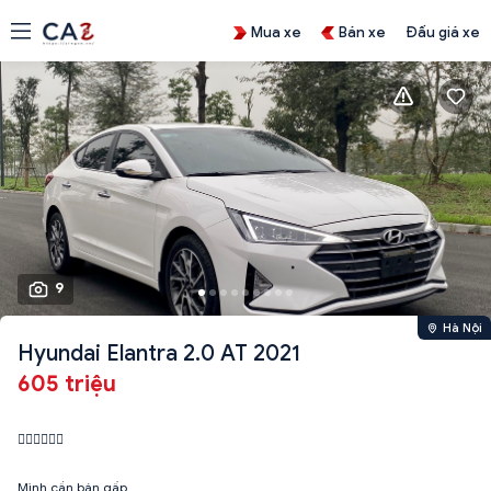
Mua xe
Bán xe
Đấu giá xe
9
Hà Nội
Hyundai Elantra 2.0 AT 2021
605 triệu
❤️‍🔥❤️‍🔥❤️‍🔥
Mình cần bán gấp