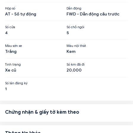
Hộp số
Dẫn động
AT - Số tự động
FWD - Dẫn động cầu trước
Số cửa
Số chỗ ngồi
4
5
Màu sơn xe
Màu nội thất
Trắng
Kem
Tình trạng
Số km đã đi
Xe cũ
20,000
Số lần đăng ký
1
Chứng nhận & giấy tờ kèm theo