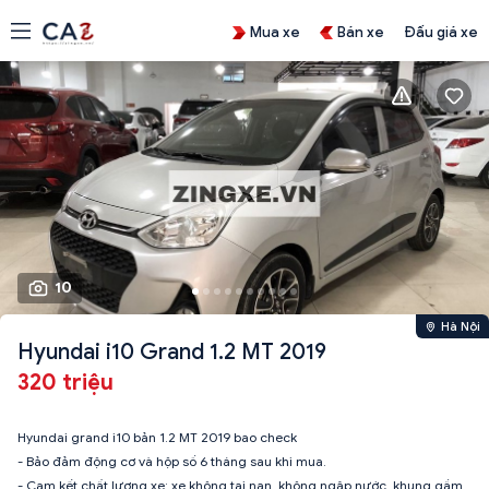
Mua xe
Bán xe
Đấu giá xe
10
Hà Nội
Hyundai i10 Grand 1.2 MT 2019
320 triệu
Hyundai grand i10 bản 1.2 MT 2019 bao check
- Bảo đảm động cơ và hộp số 6 tháng sau khi mua.
- Cam kết chất lượng xe: xe không tai nạn, không ngập nước, khung gầm