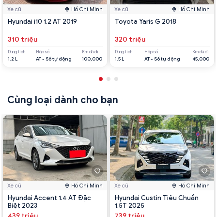
Xe cũ
Hồ Chí Minh
Xe cũ
Hồ Chí Minh
Hyundai i10 1.2 AT 2019
Toyota Yaris G 2018
310 triệu
320 triệu
Dung tích
Hộp số
Km đã đi
Dung tích
Hộp số
Km đã đi
1.2 L
AT - Số tự động
100,000
1.5 L
AT - Số tự động
45,000
Cùng loại dành cho bạn
Xe cũ
Hồ Chí Minh
Xe cũ
Hồ Chí Minh
Hyundai Accent 1.4 AT Đặc
Hyundai Custin Tiêu Chuẩn
Biệt 2023
1.5T 2025
439 triệu
739 triệu