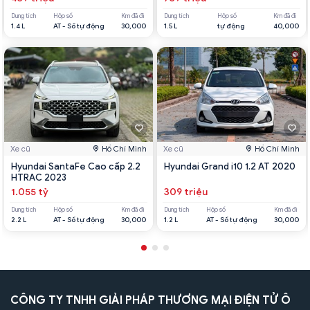
Dung tích
Hộp số
Km đã đi
Dung tích
Hộp số
Km đã đi
1.4 L
AT - Số tự động
30,000
1.5 L
tự động
40,000
Xe cũ
Hồ Chí Minh
Xe cũ
Hồ Chí Minh
Hyundai SantaFe Cao cấp 2.2
Hyundai Grand i10 1.2 AT 2020
HTRAC 2023
1.055 tỷ
309 triệu
Dung tích
Hộp số
Km đã đi
Dung tích
Hộp số
Km đã đi
2.2 L
AT - Số tự động
30,000
1.2 L
AT - Số tự động
30,000
CÔNG TY TNHH GIẢI PHÁP THƯƠNG MẠI ĐIỆN TỬ Ô