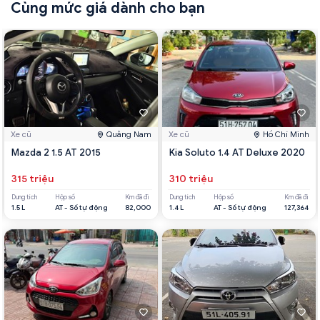
Cùng mức giá dành cho bạn
Xe cũ
Quảng Nam
Xe cũ
Hồ Chí Minh
Mazda 2 1.5 AT 2015
Kia Soluto 1.4 AT Deluxe 2020
315 triệu
310 triệu
Dung tích
Hộp số
Km đã đi
Dung tích
Hộp số
Km đã đi
1.5 L
AT - Số tự động
82,000
1.4 L
AT - Số tự động
127,364