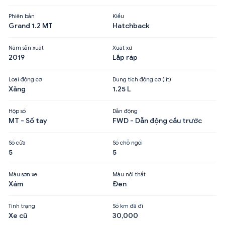
Phiên bản
Kiểu
Grand 1.2 MT
Hatchback
Năm sản xuất
Xuất xứ
2019
Lắp ráp
Loại động cơ
Dung tích động cơ (lít)
Xăng
1.25 L
Hộp số
Dẫn động
MT - Số tay
FWD - Dẫn động cầu trước
Số cửa
Số chỗ ngồi
5
5
Màu sơn xe
Màu nội thất
Xám
Đen
Tình trạng
Số km đã đi
Xe cũ
30,000