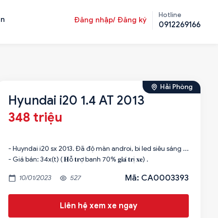
Hotline
ản
Đăng nhập/ Đăng ký
0912269166
Hải Phòng
Hyundai i20 1.4 AT 2013
348 triệu
- Huyndai i20 sx 2013. Đã độ màn androi, bi led siêu sáng ...
- Giá bán: 34x(t) ( 𝐇ỗ 𝐭𝐫ợ banh 70% 𝐠𝐢𝐚́ 𝐭𝐫ị 𝐱𝐞) .
Mã: CA0003393
10/01/2023
527
Liên hệ xem xe ngay