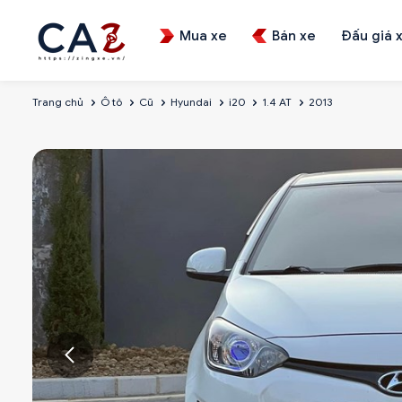
Mua xe
Bán xe
Đấu giá 
Trang chủ
Ô tô
Cũ
Hyundai
i20
1.4 AT
2013