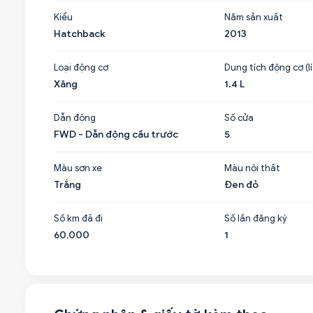
Kiểu
Năm sản xuất
Hatchback
2013
Loại động cơ
Dung tích động cơ (lí
Xăng
1.4 L
Dẫn động
Số cửa
FWD - Dẫn động cầu trước
5
Màu sơn xe
Màu nội thất
Trắng
Đen đỏ
Số km đã đi
Số lần đăng ký
60,000
1