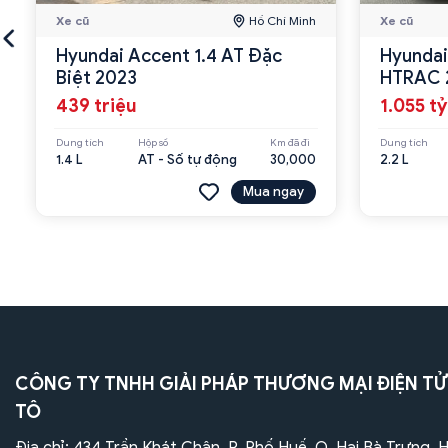
Xe cũ
Hồ Chí Minh
Xe cũ
Hyundai Accent 1.4 AT Đặc
Hyundai
Biệt 2023
HTRAC 
439 triệu
1.055 tỷ
Dung tích
Hộp số
Km đã đi
Dung tích
1.4 L
AT - Số tự động
30,000
2.2 L
Mua ngay
CÔNG TY TNHH GIẢI PHÁP THƯƠNG MẠI ĐIỆN TỬ
TÔ
Địa chỉ: 434 Trần Khát Chân, P. Phố Huế, Q. Hai Bà Trưng, 