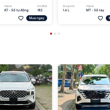
Hộp số
Km đã đi
Dung tích
Hộp số
AT - Số tự động
182
1.4 L
MT - Số tay
Mua ngay