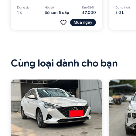
Dung tích
Hộp số
Km đã đi
Dung tích
1.4
Số sàn 5 cấp
47,000
3.0 L
Mua ngay
Cùng loại dành cho bạn