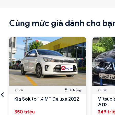
Cùng mức giá dành cho bạ
Xe cũ
Đà Nẵng
Xe cũ
Kia Soluto 1.4 MT Deluxe 2022
Mitsubi
2012
350 triệu
349 tri