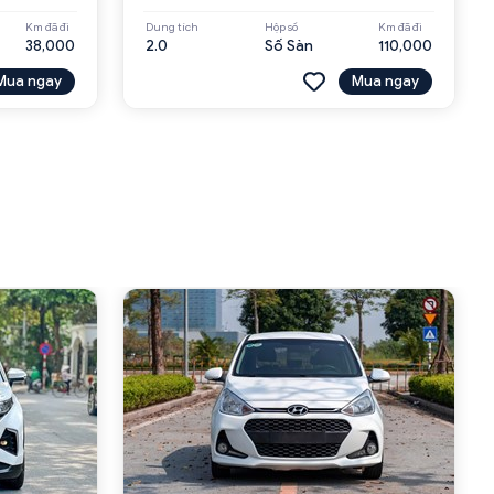
Km đã đi
Dung tích
Hộp số
Km đã đi
38,000
2.0
Số Sàn
110,000
Mua ngay
Mua ngay