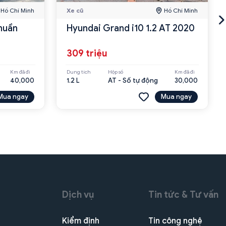
Hồ Chí Minh
Xe cũ
Hồ Chí Minh
huẩn
Hyundai Grand i10 1.2 AT 2020
309 triệu
Km đã đi
Dung tích
Hộp số
Km đã đi
40,000
1.2 L
AT - Số tự động
30,000
Mua ngay
Mua ngay
Dịch vụ
Tin tức & Tư vấn
Kiểm định
Tin công nghệ