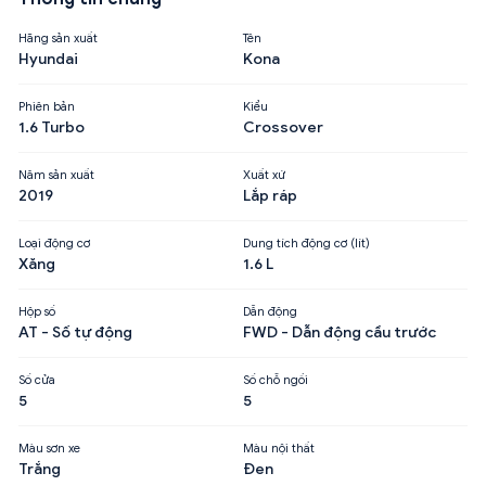
Hãng sản xuất
Tên
Hyundai
Kona
Phiên bản
Kiểu
1.6 Turbo
Crossover
Năm sản xuất
Xuất xứ
2019
Lắp ráp
Loại động cơ
Dung tích động cơ (lít)
Xăng
1.6 L
Hộp số
Dẫn động
AT - Số tự động
FWD - Dẫn động cầu trước
Số cửa
Số chỗ ngồi
5
5
Màu sơn xe
Màu nội thất
Trắng
Đen