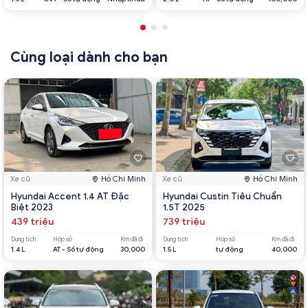
Cùng loại dành cho bạn
Xe cũ
Hồ Chí Minh
Xe cũ
Hồ Chí Minh
Hyundai Accent 1.4 AT Đặc
Hyundai Custin Tiêu Chuẩn
Biệt 2023
1.5T 2025
439 triệu
739 triệu
Dung tích
Hộp số
Km đã đi
Dung tích
Hộp số
Km đã đi
1.4 L
AT - Số tự động
30,000
1.5 L
tự động
40,000