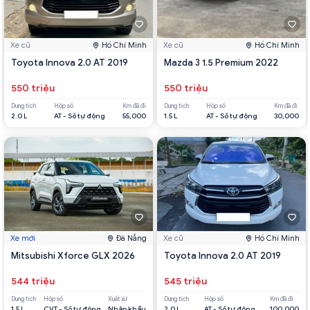
Xe cũ
Hồ Chí Minh
Xe cũ
Hồ Chí Minh
Toyota Innova 2.0 AT 2019
Mazda 3 1.5 Premium 2022
550 triệu
550 triệu
Dung tích
Hộp số
Km đã đi
Dung tích
Hộp số
Km đã đi
2.0 L
AT - Số tự động
55,000
1.5 L
AT - Số tự động
30,000
Xe mới
Đà Nẵng
Xe cũ
Hồ Chí Minh
Mitsubishi Xforce GLX 2026
Toyota Innova 2.0 AT 2019
544 triệu
545 triệu
Dung tích
Hộp số
Xuất xứ
Dung tích
Hộp số
Km đã đi
1.5 L
CVT - Số tự động
Nhập khẩu
2.0 L
AT - Số tự động
100,000