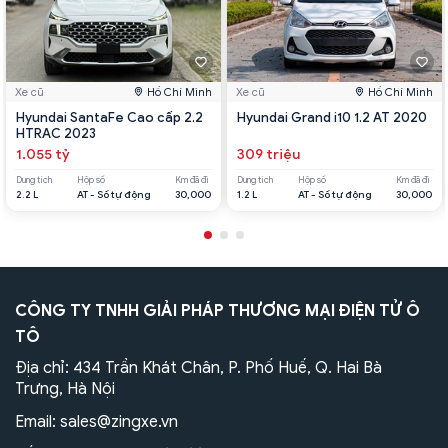
Xe cũ
Hồ Chí Minh
Xe cũ
Hồ Chí Minh
Hyundai SantaFe Cao cấp 2.2
Hyundai Grand i10 1.2 AT 2020
HTRAC 2023
1.055 tỷ
309 triệu
Dung tích
Hộp số
Km đã đi
Dung tích
Hộp số
Km đã đi
2.2 L
AT - Số tự động
30,000
1.2 L
AT - Số tự động
30,000
CÔNG TY TNHH GIẢI PHÁP THƯƠNG MẠI ĐIỆN TỬ Ô
TÔ
Địa chỉ: 434 Trần Khát Chân, P. Phố Huế, Q. Hai Bà
Trưng, Hà Nội
Email:
sales@zingxe.vn