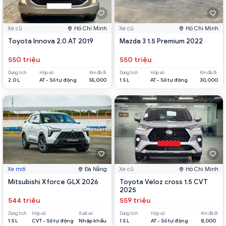
Xe cũ
Hồ Chí Minh
Xe cũ
Hồ Chí Minh
Toyota Innova 2.0 AT 2019
Mazda 3 1.5 Premium 2022
550 triệu
550 triệu
Dung tích
Hộp số
Km đã đi
Dung tích
Hộp số
Km đã đi
2.0 L
AT - Số tự động
55,000
1.5 L
AT - Số tự động
30,000
Xe mới
Đà Nẵng
Xe cũ
Hồ Chí Minh
Mitsubishi Xforce GLX 2026
Toyota Veloz cross 1.5 CVT
2025
544 triệu
559 triệu
Dung tích
Hộp số
Xuất xứ
Dung tích
Hộp số
Km đã đi
1.5 L
CVT - Số tự động
Nhập khẩu
1.5 L
AT - Số tự động
8,000