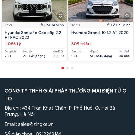
Xe cũ
Hồ Chí Minh
Xe cũ
Hồ Chí Minh
Hyundai SantaFe Cao cấp 2.2
Hyundai Grand i10 1.2 AT 2020
HTRAC 2023
1.055 tỷ
309 triệu
Dung tích
Hộp số
Km đã đi
Dung tích
Hộp số
Km đã đi
2.2 L
AT - Số tự động
30,000
1.2 L
AT - Số tự động
30,000
CÔNG TY TNHH GIẢI PHÁP THƯƠNG MẠI ĐIỆN TỬ Ô
TÔ
Địa chỉ: 434 Trần Khát Chân, P. Phố Huế, Q. Hai Bà
Trưng, Hà Nội
Email:
sales@zingxe.vn
Số điện thoại:
0912269166