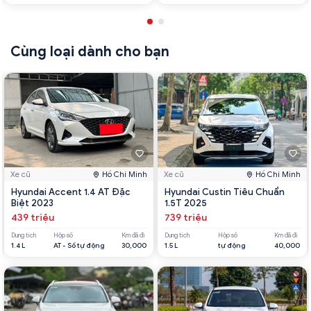
Cùng loại dành cho bạn
Xe cũ
Hồ Chí Minh
Xe cũ
Hồ Chí Minh
Hyundai Accent 1.4 AT Đặc
Hyundai Custin Tiêu Chuẩn
Biệt 2023
1.5T 2025
439 triệu
739 triệu
Dung tích
Hộp số
Km đã đi
Dung tích
Hộp số
Km đã đi
1.4 L
AT - Số tự động
30,000
1.5 L
tự động
40,000