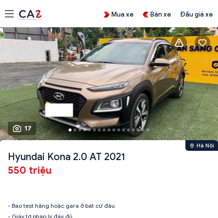
Mua xe
Bán xe
Đấu giá xe
17
Hà Nội
Hyundai Kona 2.0 AT 2021
550 triệu
- Bao test hãng hoặc gara ở bất cứ đâu
- Giấy tờ pháp lý đầy đủ