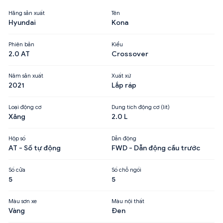
Hãng sản xuất
Tên
Hyundai
Kona
Phiên bản
Kiểu
2.0 AT
Crossover
Năm sản xuất
Xuất xứ
2021
Lắp ráp
Loại động cơ
Dung tích động cơ (lít)
Xăng
2.0 L
Hộp số
Dẫn động
AT - Số tự động
FWD - Dẫn động cầu trước
Số cửa
Số chỗ ngồi
5
5
Màu sơn xe
Màu nội thất
Vàng
Đen