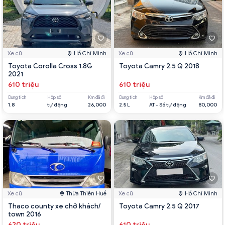
Xe cũ
Hồ Chí Minh
Xe cũ
Hồ Chí Minh
Toyota Corolla Cross 1.8G
Toyota Camry 2.5 Q 2018
2021
610 triệu
610 triệu
Dung tích
Hộp số
Km đã đi
Dung tích
Hộp số
Km đã đi
1.8
tự động
26,000
2.5 L
AT - Số tự động
80,000
Xe cũ
Thừa Thiên Huế
Xe cũ
Hồ Chí Minh
Thaco county xe chở khách/
Toyota Camry 2.5 Q 2017
town 2016
620 triệu
610 triệu