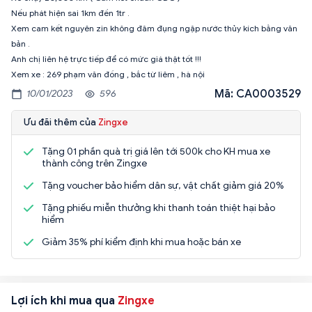
Nếu phát hiện sai 1km đền 1tr .
Xem cam kết nguyên zin không đâm đụng ngập nước thủy kích bằng văn
bản .
Anh chị liên hệ trực tiếp để có mức giá thật tốt !!!
Xem xe : 269 phạm văn đồng , bắc từ liêm , hà nội
Mã: CA0003529
10/01/2023
596
Ưu đãi thêm của
Zingxe
Tặng 01 phần quà trị giá lên tới 500k cho KH mua xe
thành công trên Zingxe
Tặng voucher bảo hiểm dân sự, vật chất giảm giá 20%
Tặng phiếu miễn thưởng khi thanh toán thiệt hại bảo
hiểm
Giảm 35% phí kiểm định khi mua hoặc bán xe
Lợi ích khi mua qua
Zingxe