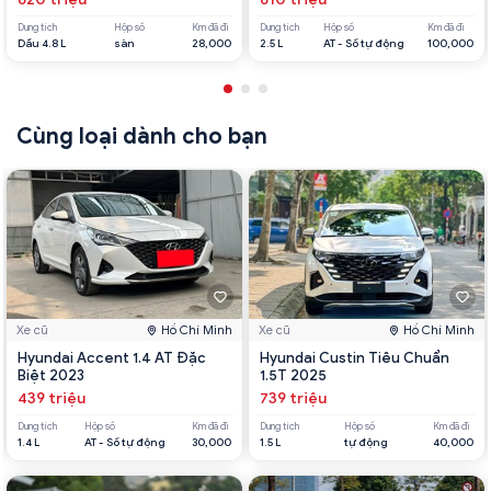
Dung tích
Hộp số
Km đã đi
Dung tích
Hộp số
Km đã đi
Dầu 4.8 L
sàn
28,000
2.5 L
AT - Số tự động
100,000
Cùng loại dành cho bạn
Xe cũ
Hồ Chí Minh
Xe cũ
Hồ Chí Minh
Hyundai Accent 1.4 AT Đặc
Hyundai Custin Tiêu Chuẩn
Biệt 2023
1.5T 2025
439 triệu
739 triệu
Dung tích
Hộp số
Km đã đi
Dung tích
Hộp số
Km đã đi
1.4 L
AT - Số tự động
30,000
1.5 L
tự động
40,000