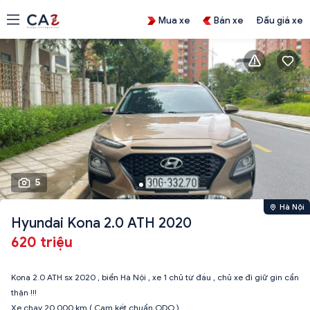
Mua xe
Bán xe
Đấu giá xe
5
Hà Nội
Hyundai Kona 2.0 ATH 2020
620 triệu
Kona 2.0 ATH sx 2020 , biển Hà Nội , xe 1 chủ từ đầu , chủ xe đi giữ gìn cẩn
thận !!!
Xe chạy 20,000 km ( Cam kết chuẩn ODO )