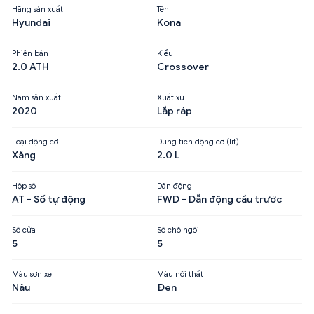
Hãng sản xuất
Tên
Hyundai
Kona
Phiên bản
Kiểu
2.0 ATH
Crossover
Năm sản xuất
Xuất xứ
2020
Lắp ráp
Loại động cơ
Dung tích động cơ (lít)
Xăng
2.0 L
Hộp số
Dẫn động
AT - Số tự động
FWD - Dẫn động cầu trước
Số cửa
Số chỗ ngồi
5
5
Màu sơn xe
Màu nội thất
Nâu
Đen