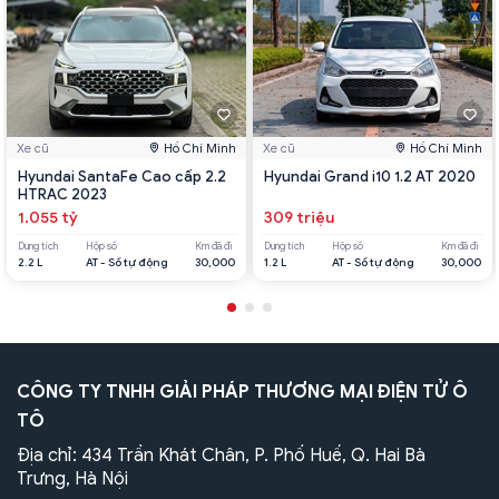
Xe cũ
Hồ Chí Minh
Xe cũ
Hồ Chí Minh
Hyundai SantaFe Cao cấp 2.2
Hyundai Grand i10 1.2 AT 2020
HTRAC 2023
1.055 tỷ
309 triệu
Dung tích
Hộp số
Km đã đi
Dung tích
Hộp số
Km đã đi
2.2 L
AT - Số tự động
30,000
1.2 L
AT - Số tự động
30,000
CÔNG TY TNHH GIẢI PHÁP THƯƠNG MẠI ĐIỆN TỬ Ô
TÔ
Địa chỉ: 434 Trần Khát Chân, P. Phố Huế, Q. Hai Bà
Trưng, Hà Nội