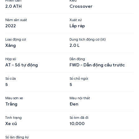
Phiên bản
Kiểu
2.0 ATH
Crossover
Năm sản xuất
Xuất xứ
2022
Lắp ráp
Loại động cơ
Dung tích động cơ (lít)
Xăng
2.0 L
Hộp số
Dẫn động
AT - Số tự động
FWD - Dẫn động cầu trước
Số cửa
Số chỗ ngồi
5
5
Màu sơn xe
Màu nội thất
Trắng
Đen
Tình trạng
Số km đã đi
Xe cũ
10,000
Số lần đăng ký