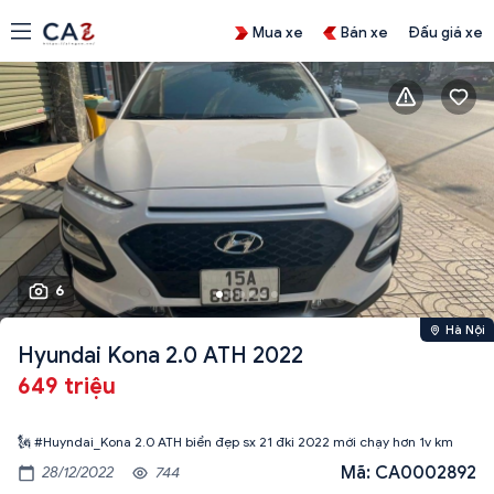
Mua xe
Bán xe
Đấu giá xe
6
Hà Nội
Hyundai Kona 2.0 ATH 2022
649 triệu
Mã: CA0002892
28/12/2022
744