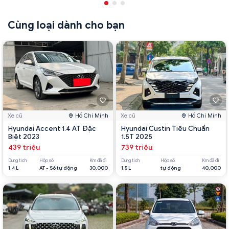
Cùng loại dành cho bạn
Xe cũ
Hồ Chí Minh
Xe cũ
Hồ Chí Minh
Hyundai Accent 1.4 AT Đặc
Hyundai Custin Tiêu Chuẩn
Biệt 2023
1.5T 2025
439 triệu
739 triệu
Dung tích
Hộp số
Km đã đi
Dung tích
Hộp số
Km đã đi
1.4 L
AT - Số tự động
30,000
1.5 L
tự động
40,000