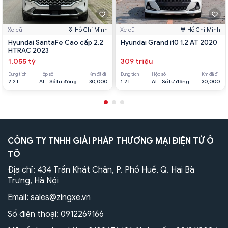
Xe cũ
Hồ Chí Minh
Xe cũ
Hồ Chí Minh
Hyundai SantaFe Cao cấp 2.2
Hyundai Grand i10 1.2 AT 2020
HTRAC 2023
1.055 tỷ
309 triệu
Dung tích
Hộp số
Km đã đi
Dung tích
Hộp số
Km đã đi
2.2 L
AT - Số tự động
30,000
1.2 L
AT - Số tự động
30,000
CÔNG TY TNHH GIẢI PHÁP THƯƠNG MẠI ĐIỆN TỬ Ô
TÔ
Địa chỉ: 434 Trần Khát Chân, P. Phố Huế, Q. Hai Bà
Trưng, Hà Nội
Email:
sales@zingxe.vn
Số điện thoại:
0912269166