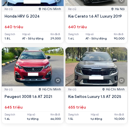
Xe cũ
Hồ Chí Minh
Xe cũ
Hà Nội
Honda HRV G 2024
Kia Cerato 1.6 AT Luxury 2019
640 triệu
640 triệu
Dung tích
Hộp số
Km đã đi
Dung tích
Hộp số
Km đã đi
1.8 L
AT - Số tự động
29,000
1.6 L
AT - Số tự động
90,000
Xe cũ
Hồ Chí Minh
Xe cũ
Hồ Chí Minh
Peugeot 3008 1.6 AT 2021
Kia Seltos Luxury 1.5 AT 2025
645 triệu
655 triệu
Dung tích
Hộp số
Km đã đi
Dung tích
Hộp số
Km đã đi
1.6L
tự động
66,000
1.5L
tự động
10,000