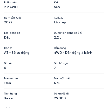
Phiên bản
Kiểu
2.2 4WD
SUV
Năm sản xuất
Xuất xứ
2022
Lắp ráp
Loại động cơ
Dung tích động cơ (lít)
Dầu
2.2 L
Hộp số
Dẫn động
AT - Số tự động
4WD - Dẫn động 4 bánh
Số cửa
Số chỗ ngồi
5
7
Màu sơn xe
Màu nội thất
Đen
Nâu
Tình trạng
Số km đã đi
Xe cũ
25,000