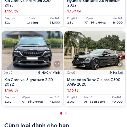
Kia Carnival Premium 2.2D
Hyundai SantaFe 2.5 Premium
2023
2022
1.155 tỷ
1.159 tỷ
Dung tích
Hộp số
Km đã đi
Dung tích
Hộp số
Km đã đi
2.2L
tự động
38,000
2.5 L
AT - Số tự động
16,000
Xe cũ
Hồ Chí Minh
Xe cũ
Hà Nội
Kia Carnival Signature 2.2D
Mercedes Benz C class C300
2022
AMG 2020
1.168 tỷ
1.16 tỷ
Dung tích
Hộp số
Km đã đi
Dung tích
Hộp số
Km đã đi
2.2 L
AT - Số tự động
46,000
2.0 L
AT - Số tự động
40,000
Cùng loại dành cho bạn