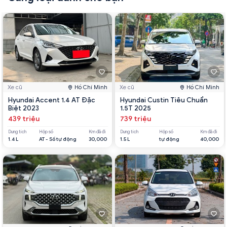
Xe cũ
Hồ Chí Minh
Xe cũ
Hồ Chí Minh
Hyundai Accent 1.4 AT Đặc
Hyundai Custin Tiêu Chuẩn
Biệt 2023
1.5T 2025
439 triệu
739 triệu
Dung tích
Hộp số
Km đã đi
Dung tích
Hộp số
Km đã đi
1.4 L
AT - Số tự động
30,000
1.5 L
tự động
40,000