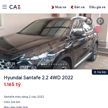
Mua xe
Bán xe
Đấu giá xe
11
Hà Nội
Hyundai Santafe 2.2 4WD 2022
1.165 tỷ
Santafe máy xăng 2 cầu 2022
Odo 2v5 km
Màu đen biển tỉnh