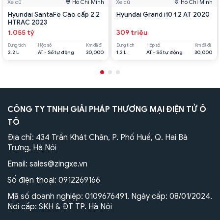
Xe cũ
Hồ Chí Minh
Xe cũ
Hồ Chí Minh
Hyundai SantaFe Cao cấp 2.2
Hyundai Grand i10 1.2 AT 2020
HTRAC 2023
1.055 tỷ
309 triệu
Dung tích
Hộp số
Km đã đi
Dung tích
Hộp số
Km đã đi
2.2 L
AT - Số tự động
30,000
1.2 L
AT - Số tự động
30,000
CÔNG TY TNHH GIẢI PHÁP THƯƠNG MẠI ĐIỆN TỬ Ô
TÔ
Địa chỉ: 434 Trần Khát Chân, P. Phố Huế, Q. Hai Bà
Trưng, Hà Nội
Email:
sales@zingxe.vn
Số điện thoại:
0912269166
Mã số doanh nghiệp: 0109676491. Ngày cấp: 08/01/2024.
Nơi cấp: SKH & ĐT TP. Hà Nội