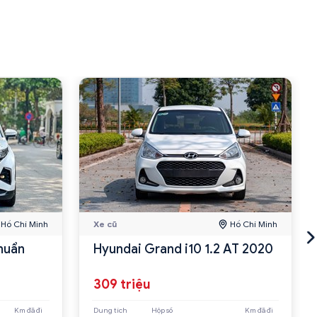
Hồ Chí Minh
Xe cũ
Hồ Chí Minh
huẩn
Hyundai Grand i10 1.2 AT 2020
309 triệu
Km đã đi
Dung tích
Hộp số
Km đã đi