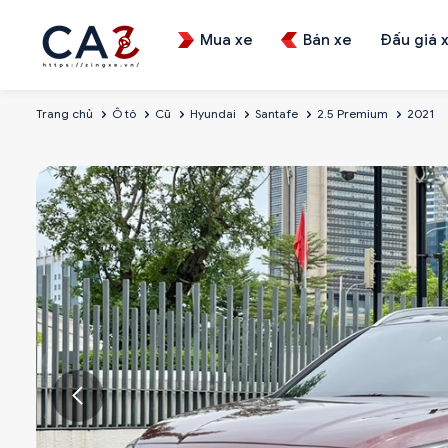
Mua xe
Bán xe
Đấu giá 
Trang chủ
Ô tô
Cũ
Hyundai
Santafe
2.5 Premium
2021