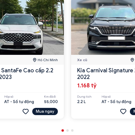
Hồ Chí Minh
Xe cũ
 SantaFe Cao cấp 2.2
Kia Carnival Signature
2023
2022
1.168 tỷ
Hộp số
Km đã đi
Dung tích
Hộp số
AT - Số tự động
55,000
2.2 L
AT - Số tự động
Mua ngay