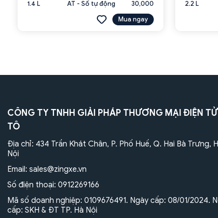
1.4 L
AT - Số tự động
30,000
2.2 L
Mua ngay
CÔNG TY TNHH GIẢI PHÁP THƯƠNG MẠI ĐIỆN TỬ
TÔ
Địa chỉ: 434 Trần Khát Chân, P. Phố Huế, Q. Hai Bà Trưng, 
Nội
Email:
sales@zingxe.vn
Số điện thoại:
0912269166
Mã số doanh nghiệp: 0109676491. Ngày cấp: 08/01/2024. N
cấp: SKH & ĐT TP. Hà Nội