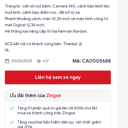
Trang bị : cần số nút bấm, Camera 360, cảnh báo lệch làn,
hud kính, cảnh báo điểm mù , đề nổ từ xa
Phanh khoảng cách, màn 10,25 inch và màn hình công tơ
mét Digital 12,35 inch.
Hệ thống loa nâng cấp 10 loa Harman Kardon.
ACE kết nối có khách cùng bán. Thanks! 🤝
HL
Mã: CA0005688
30/05/2023
617
Liên hệ xem xe ngay
Ưu đãi thêm của
Zingxe
Tặng 01 phần quà trị giá lên tới 500k cho KH
mua xe thành công trên Zingxe
Tặng voucher bảo hiểm dân sự, vật chất giảm
giá 20%