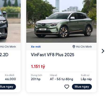
Hồ Chí Minh
Xe mới
Hồ Chí Minh
 2.2D
VinFast VF8 Plus 2025
1.151 tỷ
Km đã đi
Dung tích
Hộp số
Xuất xứ
46,000
201 hp
AT - Số tự động
Lắp ráp
Mua ngay
Mua ngay