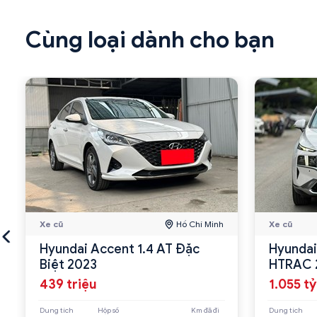
Cùng loại dành cho bạn
Xe cũ
Hồ Chí Minh
Xe cũ
Hyundai Accent 1.4 AT Đặc
Hyundai
Biệt 2023
HTRAC 
439 triệu
1.055 tỷ
Dung tích
Hộp số
Km đã đi
Dung tích