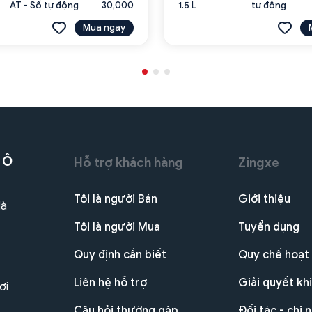
AT - Số tự động
30,000
1.5 L
tự động
Mua ngay
 Ô
Hỗ trợ khách hàng
Zingxe
Tôi là người Bán
Giới thiệu
Hà
Tôi là người Mua
Tuyển dụng
Quy định cần biết
Quy chế hoạt
Liên hệ hỗ trợ
Giải quyết khi
ơi
Câu hỏi thường gặp
Đối tác - chi 