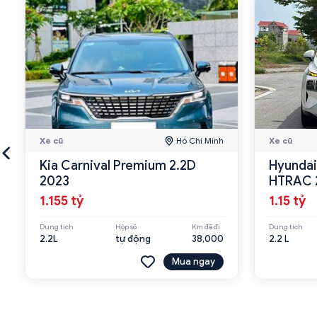
Xe cũ
Hồ Chí Minh
Xe cũ
Kia Carnival Premium 2.2D
Hyundai
2023
HTRAC 
1.155 tỷ
1.15 tỷ
Dung tích
Hộp số
Km đã đi
Dung tích
2.2L
tự động
38,000
2.2 L
Mua ngay