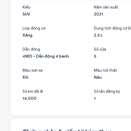
Kiểu
Năm sản xuất
SUV
2021
Loại động cơ
Dung tích động cơ (lí
Xăng
2.5 L
Dẫn động
Số cửa
4WD - Dẫn động 4 bánh
5
Màu sơn xe
Màu nội thất
Đỏ
Nâu
Số km đã đi
Số lần đăng ký
14,000
1