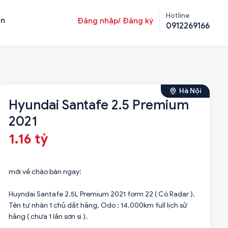
Hotline
ản
Đăng nhập/ Đăng ký
0912269166
Hà Nội
Hyundai Santafe 2.5 Premium
2021
1.16 tỷ
mới về chào bán ngay:
Huyndai Santafe 2.5L Premium 2021 form 22 ( Có Radar ).
Tên tư nhân 1 chủ dắt hãng, Odo : 14.000km full lịch sử
hãng ( chưa 1 lần sơn si ).