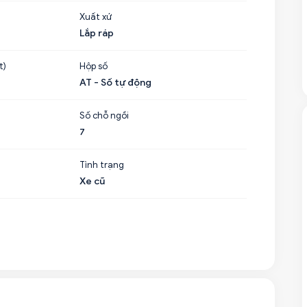
Xuất xứ
Lắp ráp
t)
Hộp số
AT - Số tự động
Số chỗ ngồi
7
Tình trạng
Xe cũ