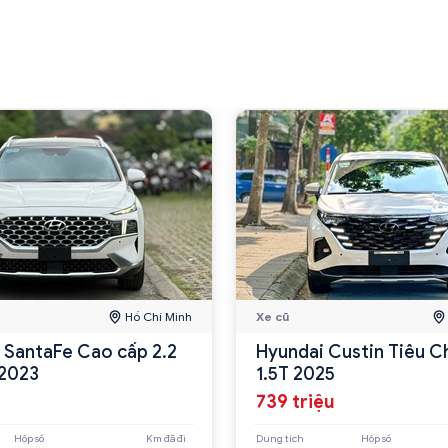
Hồ Chí Minh
Xe cũ
 SantaFe Cao cấp 2.2
Hyundai Custin Tiêu C
2023
1.5T 2025
739 triệu
Hộp số
Km đã đi
Dung tích
Hộp số