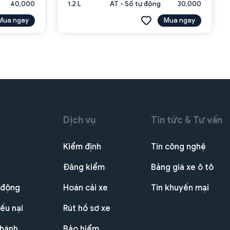
40,000
1.2 L
AT - Số tự động
30,000
Mua ngay
Mua ngay
Dịch vụ
Tin tức & Tư vấn
Kiểm định
Tin công nghệ
Đăng kiểm
Bảng giá xe ô tô
 động
Hoán cải xe
Tin khuyến mại
ếu nại
Rút hồ sơ xe
nhánh
Bảo hiểm