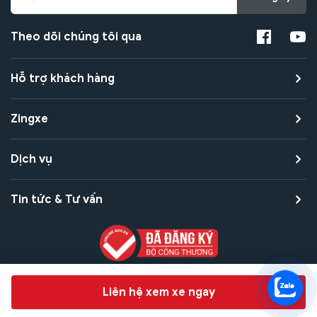
Theo dõi chúng tôi qua
Hỗ trợ khách hàng
Zingxe
Dịch vụ
Tin tức & Tư vấn
Copyright © 2021 Zingxe. All rights reserved
Chat hỗ trợ
Liên hệ xem xe ngay
Bảo mật thanh toán
Bảo mật quyền riêng tư
Điều khoản sử dụng
Bản quyền tác giả