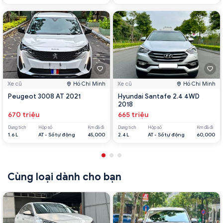
Xe cũ
Hồ Chí Minh
Xe cũ
Hồ Chí Minh
Peugeot 3008 AT 2021
Hyundai Santafe 2.4 4WD
2018
670 triệu
665 triệu
Dung tích
Hộp số
Km đã đi
Dung tích
Hộp số
Km đã đi
1.6 L
AT - Số tự động
45,000
2.4 L
AT - Số tự động
60,000
Cùng loại dành cho bạn