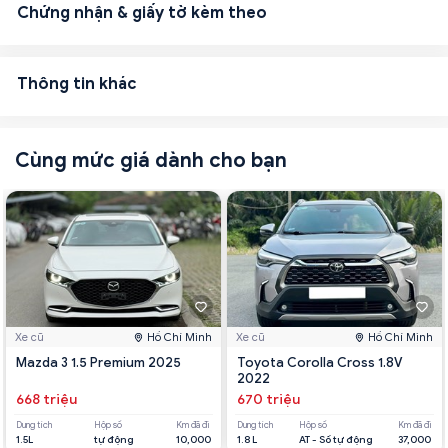
Chứng nhận & giấy tờ kèm theo
Thông tin khác
Cùng mức giá dành cho bạn
Xe cũ
Hồ Chí Minh
Xe cũ
Hồ Chí Minh
Mazda 3 1.5 Premium 2025
Toyota Corolla Cross 1.8V
2022
668 triệu
670 triệu
Dung tích
Hộp số
Km đã đi
Dung tích
Hộp số
Km đã đi
1.5L
tự động
10,000
1.8 L
AT - Số tự động
37,000