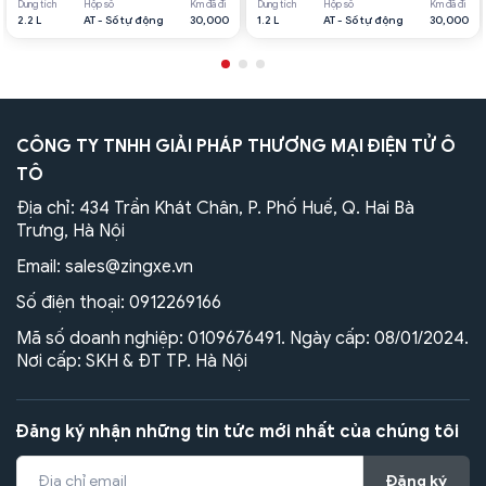
Dung tích
Hộp số
Km đã đi
Dung tích
Hộp số
Km đã đi
2.2 L
AT - Số tự động
30,000
1.2 L
AT - Số tự động
30,000
CÔNG TY TNHH GIẢI PHÁP THƯƠNG MẠI ĐIỆN TỬ Ô
TÔ
Địa chỉ: 434 Trần Khát Chân, P. Phố Huế, Q. Hai Bà
Trưng, Hà Nội
Email:
sales@zingxe.vn
Số điện thoại:
0912269166
Mã số doanh nghiệp: 0109676491. Ngày cấp: 08/01/2024.
Nơi cấp: SKH & ĐT TP. Hà Nội
Đăng ký nhận những tin tức mới nhất của chúng tôi
Đăng ký