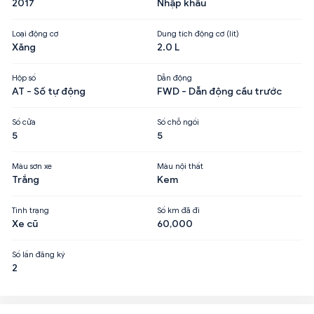
2017
Nhập khẩu
Loại động cơ
Dung tích động cơ (lít)
Xăng
2.0 L
Hộp số
Dẫn động
AT - Số tự động
FWD - Dẫn động cầu trước
Số cửa
Số chỗ ngồi
5
5
Màu sơn xe
Màu nội thất
Trắng
Kem
Tình trạng
Số km đã đi
Xe cũ
60,000
Số lần đăng ký
2