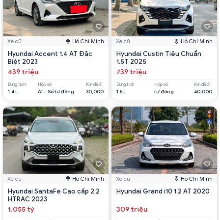
Xe cũ
Hồ Chí Minh
Xe cũ
Hồ Chí Minh
Hyundai Accent 1.4 AT Đặc
Hyundai Custin Tiêu Chuẩn
Biệt 2023
1.5T 2025
439 triệu
739 triệu
Dung tích
Hộp số
Km đã đi
Dung tích
Hộp số
Km đã đi
1.4 L
AT - Số tự động
30,000
1.5 L
tự động
40,000
Xe cũ
Hồ Chí Minh
Xe cũ
Hồ Chí Minh
Hyundai SantaFe Cao cấp 2.2
Hyundai Grand i10 1.2 AT 2020
HTRAC 2023
1.055 tỷ
309 triệu