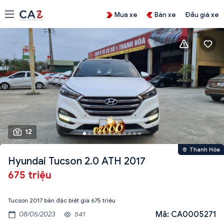
Mua xe
Bán xe
Đấu giá xe
12
Thanh Hóa
Hyundai Tucson 2.0 ATH 2017
675 triệu
Tucson 2017 bản đặc biệt giá 675 triệu
Mã: CA0005271
08/05/2023
541