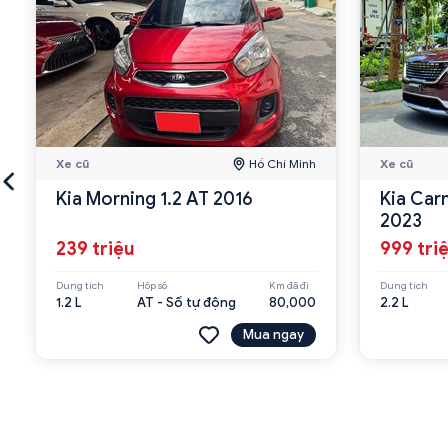
Xe cũ
Hồ Chí Minh
Xe cũ
Kia Morning 1.2 AT 2016
Kia Car
2023
239 triệu
999 tri
Dung tích
Hộp số
Km đã đi
Dung tích
1.2 L
AT - Số tự động
80,000
2.2 L
Mua ngay