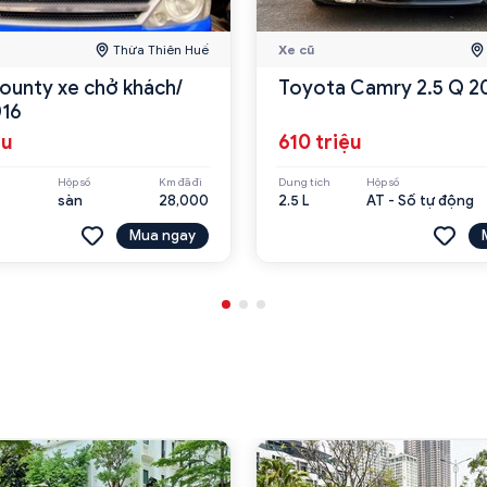
Thừa Thiên Huế
Xe cũ
ounty xe chở khách/
Toyota Camry 2.5 Q 2
016
ệu
610 triệu
Hộp số
Km đã đi
Dung tích
Hộp số
sàn
28,000
2.5 L
AT - Số tự động
Mua ngay