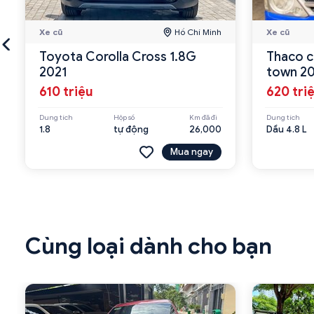
Xe cũ
Hồ Chí Minh
Xe cũ
Toyota Corolla Cross 1.8G
Thaco c
2021
town 2
610 triệu
620 tri
Dung tích
Hộp số
Km đã đi
Dung tích
1.8
tự động
26,000
Dầu 4.8 L
Mua ngay
Cùng loại dành cho bạn