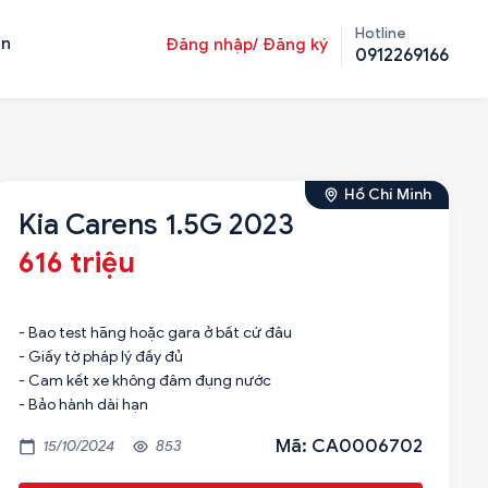
Hotline
ản
Đăng nhập/ Đăng ký
0912269166
Hồ Chí Minh
Kia Carens 1.5G 2023
616 triệu
- Bao test hãng hoặc gara ở bất cứ đâu
- Giấy tờ pháp lý đầy đủ
- Cam kết xe không đâm đụng nước
- Bảo hành dài hạn
Mã: CA0006702
15/10/2024
853