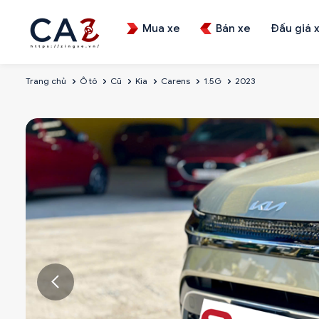
Mua xe
Bán xe
Đấu giá 
Trang chủ
Ô tô
Cũ
Kia
Carens
1.5G
2023