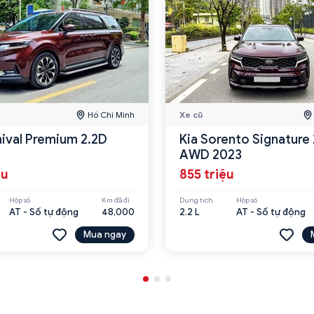
Hồ Chí Minh
Xe cũ
nival Premium 2.2D
Kia Sorento Signature 
AWD 2023
ệu
855 triệu
Hộp số
Km đã đi
Dung tích
Hộp số
AT - Số tự động
48,000
2.2 L
AT - Số tự động
Mua ngay