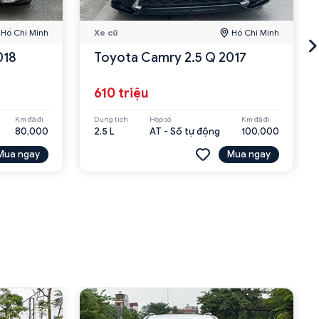
Hồ Chí Minh
Xe cũ
Hồ Chí Minh
018
Toyota Camry 2.5 Q 2017
610 triệu
Km đã đi
Dung tích
Hộp số
Km đã đi
80,000
2.5 L
AT - Số tự động
100,000
Mua ngay
Mua ngay