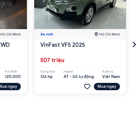
Hồ Chí Minh
Xe mới
Hồ Chí Minh
 2WD
VinFast VF5 2025
507 triệu
Km đã đi
Dung tích
Hộp số
Xuất xứ
120,000
134 hp
AT - Số tự động
Việt Nam
Mua ngay
Mua ngay