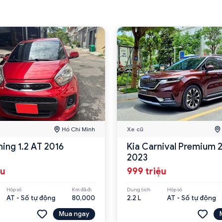
Hồ Chí Minh
Xe cũ
ning 1.2 AT 2016
Kia Carnival Premium 
2023
ệu
999 triệu
Hộp số
Km đã đi
Dung tích
Hộp số
AT - Số tự động
80,000
2.2 L
AT - Số tự động
Mua ngay