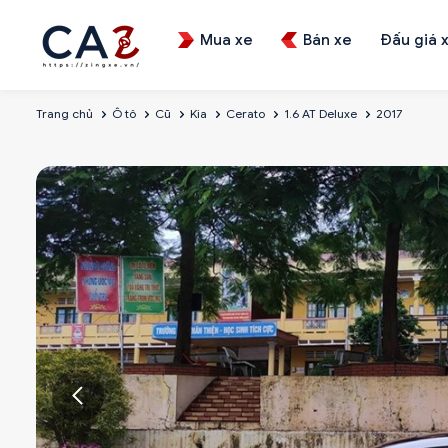
Mua xe
Bán xe
Đấu giá 
Trang chủ
Ô tô
Cũ
Kia
Cerato
1.6 AT Deluxe
2017