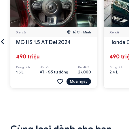
Xe cũ
Hồ Chí Minh
Xe cũ
MG HS 1.5 AT Del 2024
Honda C
490 triệu
490 tri
Dung tích
Hộp số
Km đã đi
Dung tích
1.5 L
AT - Số tự động
27,000
2.4 L
Mua ngay
Cùng loại dành cho bạn