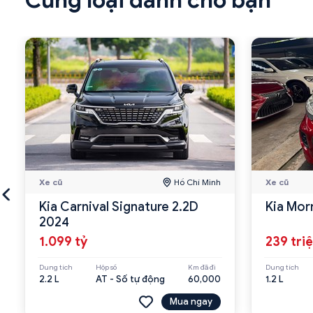
Xe cũ
Hồ Chí Minh
Xe cũ
Kia Carnival Signature 2.2D
Kia Mor
2024
1.099 tỷ
239 tri
Dung tích
Hộp số
Km đã đi
Dung tích
2.2 L
AT - Số tự động
60,000
1.2 L
Mua ngay