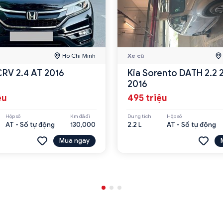
Hồ Chí Minh
Xe cũ
RV 2.4 AT 2016
Kia Sorento DATH 2.2
2016
ệu
495 triệu
Hộp số
Km đã đi
Dung tích
Hộp số
AT - Số tự động
130,000
2.2 L
AT - Số tự động
Mua ngay