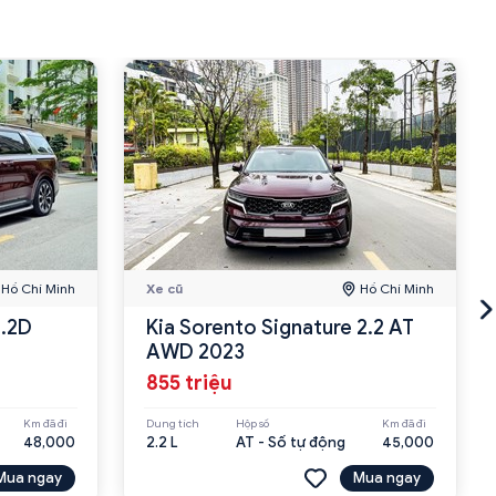
Hồ Chí Minh
Xe cũ
Hồ Chí Minh
2.2D
Kia Sorento Signature 2.2 AT
AWD 2023
855 triệu
Km đã đi
Dung tích
Hộp số
Km đã đi
48,000
2.2 L
AT - Số tự động
45,000
Mua ngay
Mua ngay