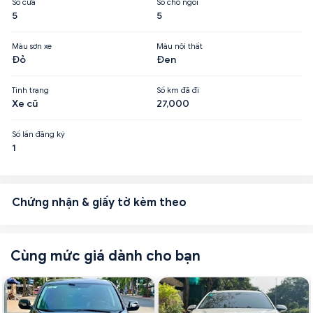
Số cửa
Số chỗ ngồi
5
5
Màu sơn xe
Màu nội thất
Đỏ
Đen
Tình trạng
Số km đã đi
Xe cũ
27,000
Số lần đăng ký
1
Chứng nhận & giấy tờ kèm theo
Cùng mức giá dành cho bạn