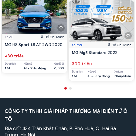
Xe cũ
Hồ Chí Minh
MG HS Sport 1.5 AT 2WD 2020
Xe mới
Hồ Chí Minh
MG Mg5 Standard 2022
430 triệu
300 triệu
Dung tích
Hộp số
Km đã đi
1.5 L
AT - Số tự động
71,000
Dung tích
Hộp số
Xuất xứ
1.5 L
AT - Số tự động
Nhập khẩu
CÔNG TY TNHH GIẢI PHÁP THƯƠNG MẠI ĐIỆN TỬ Ô
TÔ
Địa chỉ: 434 Trần Khát Chân, P. Phố Huế, Q. Hai Bà
Trưng, Hà Nội