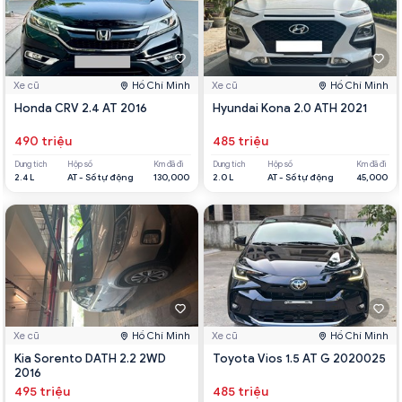
Xe cũ
Hồ Chí Minh
Xe cũ
Hồ Chí Minh
Honda CRV 2.4 AT 2016
Hyundai Kona 2.0 ATH 2021
490 triệu
485 triệu
Dung tích
Hộp số
Km đã đi
Dung tích
Hộp số
Km đã đi
2.4 L
AT - Số tự động
130,000
2.0 L
AT - Số tự động
45,000
Xe cũ
Hồ Chí Minh
Xe cũ
Hồ Chí Minh
Kia Sorento DATH 2.2 2WD
Toyota Vios 1.5 AT G 2020025
2016
495 triệu
485 triệu