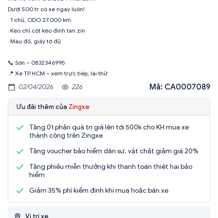
Dưới 500 tr có xe ngay luôn!
· 1 chủ, ODO 27.000 km
· Keo chỉ cột kèo đinh tán zin
· Màu đỏ, giấy tờ đủ
📞 Sơn – 0832346995
📍 Xe TP.HCM – xem trực tiếp, lái thử
Mã: CA0007089
02/04/2026
226
Ưu đãi thêm của
Zingxe
Tặng 01 phần quà trị giá lên tới 500k cho KH mua xe
thành công trên Zingxe
Tặng voucher bảo hiểm dân sự, vật chất giảm giá 20%
Tặng phiếu miễn thưởng khi thanh toán thiệt hại bảo
hiểm
Giảm 35% phí kiểm định khi mua hoặc bán xe
Vị trí xe