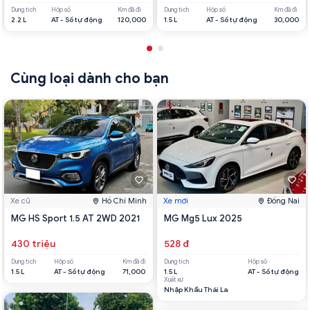
Dung tích
Hộp số
Km đã đi
Dung tích
Hộp số
Km đã đi
2.2 L
AT - Số tự động
120,000
1.5 L
AT - Số tự động
30,000
Cùng loại dành cho bạn
Xe cũ
Hồ Chí Minh
Xe mới
Đồng Nai
MG HS Sport 1.5 AT 2WD 2021
MG Mg5 Lux 2025
430 triệu
528 đ
Dung tích
Hộp số
Km đã đi
Dung tích
Hộp số
1.5 L
AT - Số tự động
71,000
1.5 L
AT - Số tự động
Xuất xứ
Nhập Khẩu Thái La