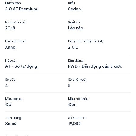
Phiên bản
Kiểu
2.0 AT Premium
Sedan
Năm sản xuất
Xuất xứ
2018
Lắp ráp
Loại động cơ
Dung tích động cơ (lít)
Xăng
2.0 L
Hộp số
Dẫn động
AT - Số tự động
FWD - Dẫn động cầu trước
Số cửa
Số chỗ ngồi
4
5
Màu sơn xe
Màu nội thất
Đỏ
Đen
Tình trạng
Số km đã đi
Xe cũ
19,032