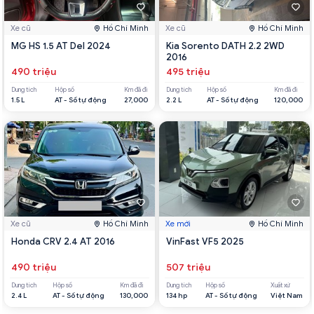
Xe cũ
Hồ Chí Minh
Xe cũ
Hồ Chí Minh
MG HS 1.5 AT Del 2024
Kia Sorento DATH 2.2 2WD
2016
490 triệu
495 triệu
Dung tích
Hộp số
Km đã đi
Dung tích
Hộp số
Km đã đi
1.5 L
AT - Số tự động
27,000
2.2 L
AT - Số tự động
120,000
Xe cũ
Hồ Chí Minh
Xe mới
Hồ Chí Minh
Honda CRV 2.4 AT 2016
VinFast VF5 2025
490 triệu
507 triệu
Dung tích
Hộp số
Km đã đi
Dung tích
Hộp số
Xuất xứ
2.4 L
AT - Số tự động
130,000
134 hp
AT - Số tự động
Việt Nam