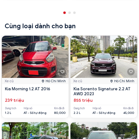
Cùng loại dành cho bạn
Xe cũ
Hồ Chí Minh
Xe cũ
Hồ Chí Minh
Kia Morning 1.2 AT 2016
Kia Sorento Signature 2.2 AT
AWD 2023
239 triệu
855 triệu
Dung tích
Hộp số
Km đã đi
Dung tích
Hộp số
Km đã đi
1.2 L
AT - Số tự động
80,000
2.2 L
AT - Số tự động
45,000