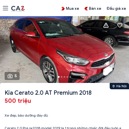
Mua xe
Bán xe
Đấu giá xe
5
Hà Nội
Kia Cerato 2.0 AT Premium 2018
500 triệu
Xe đẹp, bảo dưỡng đầy đủ.
Cerato 2.0 Pre sx2018 model 2019 là 1 trong những chiếc đời đầu luôn ạ