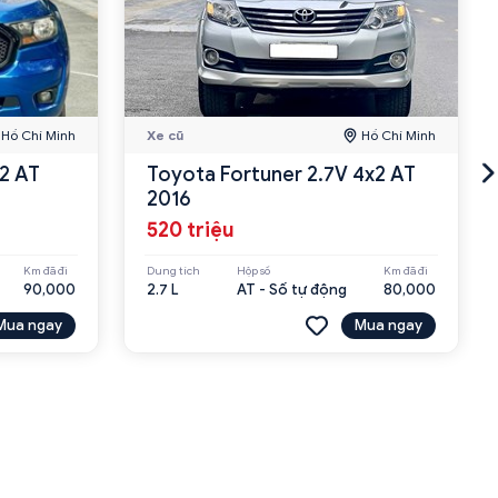
Hồ Chí Minh
Xe cũ
Hồ Chí Minh
x2 AT
Toyota Fortuner 2.7V 4x2 AT
2016
520 triệu
Km đã đi
Dung tích
Hộp số
Km đã đi
90,000
2.7 L
AT - Số tự động
80,000
Mua ngay
Mua ngay