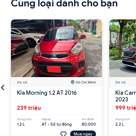
Cùng loại dành cho bạn
Xe cũ
Hồ Chí Minh
Xe cũ
Kia Morning 1.2 AT 2016
Kia Car
2023
239 triệu
999 tri
Dung tích
Hộp số
Km đã đi
Dung tích
1.2 L
AT - Số tự động
80,000
2.2 L
Mua ngay