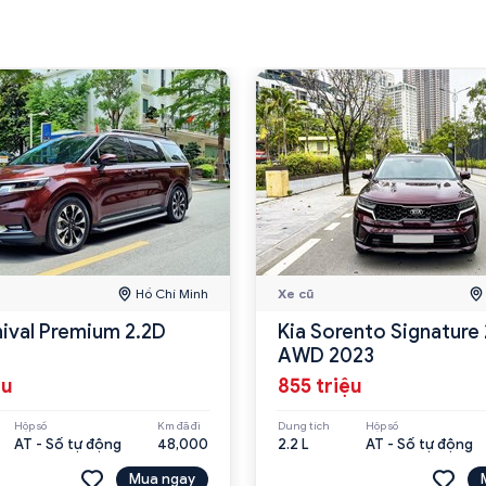
Hồ Chí Minh
Xe cũ
nival Premium 2.2D
Kia Sorento Signature 
AWD 2023
ệu
855 triệu
Hộp số
Km đã đi
Dung tích
Hộp số
AT - Số tự động
48,000
2.2 L
AT - Số tự động
Mua ngay