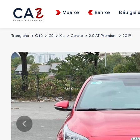
Mua xe
Bán xe
Đấu giá 
Trang chủ
Ô tô
Cũ
Kia
Cerato
2.0 AT Premium
2019