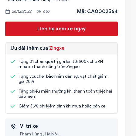
Mã: CA0002564
26/12/2022
657
Liên hệ xem xe ngay
Ưu đãi thêm của
Zingxe
Tặng 01 phần quà trị giá lên tới 500k cho KH
mua xe thành công trên Zingxe
Tặng voucher bảo hiểm dân sự, vật chất giảm
giá 20%
Tặng phiếu miễn thưởng khi thanh toán thiệt hại
bảo hiểm
Giảm 35% phí kiểm định khi mua hoặc bán xe
Vị trí xe
Phạm Hùng , Hà Nội .