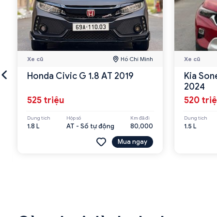
Xe cũ
Hồ Chí Minh
Xe cũ
Honda Civic G 1.8 AT 2019
Kia Son
2024
525 triệu
520 tri
Dung tích
Hộp số
Km đã đi
Dung tích
1.8 L
AT - Số tự động
80,000
1.5 L
Mua ngay