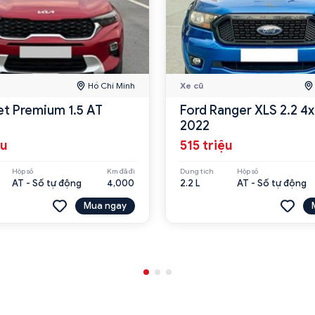
Hồ Chí Minh
Xe cũ
et Premium 1.5 AT
Ford Ranger XLS 2.2 4
2022
ệu
515 triệu
Hộp số
Km đã đi
Dung tích
Hộp số
AT - Số tự động
4,000
2.2 L
AT - Số tự động
Mua ngay