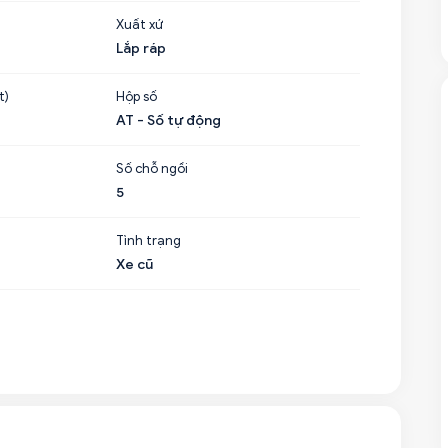
Xuất xứ
Lắp ráp
t)
Hộp số
AT - Số tự động
Số chỗ ngồi
5
Tình trạng
Xe cũ