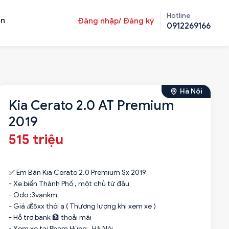
Hotline
ản
Đăng nhập/ Đăng ký
0912269166
Hà Nội
Kia Cerato 2.0 AT Premium
2019
515 triệu
✅ Em Bán Kia Cerato 2.0 Premium Sx 2019
- Xe biển Thành Phố , một chủ từ đầu
- Odo :3vạnkm
- Giá 💰5xx thôi ạ ( Thương lượng khi xem xe )
- Hỗ trợ bank 🏦 thoải mái
- Xem xe tại Phạm Hùng , Hà Nội .