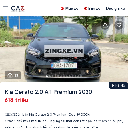
Mua xe
Bán xe
Đấu giá xe
13
Hà Nội
Kia Cerato 2.0 AT Premium 2020
618 triệu
💥💥💥Cần bán Kia Cerato 2.0 Premium Odo 39.000Km.
👉Xe 1 chủ mua mới từ đầu, nội ngoại thất còn rất đẹp, đã thêm nhiều phụ
kiện, xe cực đẹp, khách lấy về sử dụng ko cần làm gì thêm .