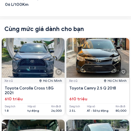
06 L/100Km
Cùng mức giá dành cho bạn
Xe cũ
Hồ Chí Minh
Xe cũ
Hồ Chí Minh
Toyota Corolla Cross 1.8G
Toyota Camry 2.5 Q 2018
2021
610 triệu
610 triệu
Dung tích
Hộp số
Km đã đi
Dung tích
Hộp số
Km đã đi
1.8
tự động
26,000
2.5 L
AT - Số tự động
80,000