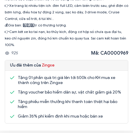
👉Xe trang bị nhiều tiện ích: đèn full LED, cảm biến trước sau, ghế điện có
bơm lưng, điều hòa tự động 2 vùng, sạc ko dây, 3 drive mode, Cruise
Control, cửa sổ trời, 6 túi khí...
💰Giá bán: 6️⃣1️⃣8️⃣tr có thương lượng.
👉Cam kết xe ko tai nạn, ko thủy kích, động cơ hộp số chưa qua đại tu,
keo chỉ nguyên zin, đồng hồ km chuẩn ko quay tua. Sai cam kết hoàn tiền
100%.
Mã: CA0000969
925
Ưu đãi thêm của
Zingxe
Tặng 01 phần quà trị giá lên tới 500k cho KH mua xe
thành công trên Zingxe
Tặng voucher bảo hiểm dân sự, vật chất giảm giá 20%
Tặng phiếu miễn thưởng khi thanh toán thiệt hại bảo
hiểm
Giảm 35% phí kiểm định khi mua hoặc bán xe