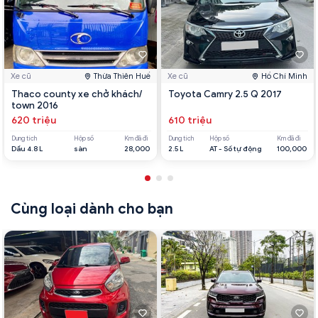
Xe cũ
Thừa Thiên Huế
Xe cũ
Hồ Chí Minh
Thaco county xe chở khách/
Toyota Camry 2.5 Q 2017
town 2016
620 triệu
610 triệu
Dung tích
Hộp số
Km đã đi
Dung tích
Hộp số
Km đã đi
Dầu 4.8 L
sàn
28,000
2.5 L
AT - Số tự động
100,000
Cùng loại dành cho bạn