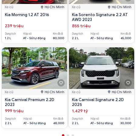
Xe cũ
Hồ Chí Minh
Xe cũ
Hồ Chí Minh
Kia Morning 1.2 AT 2016
Kia Sorento Signature 2.2 AT
AWD 2023
239 triệu
855 triệu
Dung tích
Hộp số
Km đã đi
Dung tích
Hộp số
Km đã đi
1.2 L
AT - Số tự động
80,000
2.2 L
AT - Số tự động
45,000
Xe cũ
Hồ Chí Minh
Xe cũ
Hồ Chí Minh
Kia Carnival Premium 2.2D
Kia Carnival Signature 2.2D
2023
2025
999 triệu
1.429 tỷ
Dung tích
Hộp số
Km đã đi
Dung tích
Hộp số
Km đã đi
2.2 L
AT - Số tự động
48,000
2.2 L
AT - Số tự động
30,000