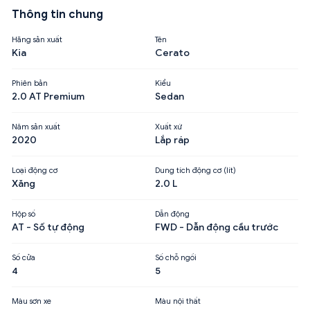
Thông tin chung
Hãng sản xuất
Tên
Kia
Cerato
Phiên bản
Kiểu
2.0 AT Premium
Sedan
Năm sản xuất
Xuất xứ
2020
Lắp ráp
Loại động cơ
Dung tích động cơ (lít)
Xăng
2.0 L
Hộp số
Dẫn động
AT - Số tự động
FWD - Dẫn động cầu trước
Số cửa
Số chỗ ngồi
4
5
Màu sơn xe
Màu nội thất