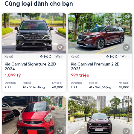
Cùng loại dành cho bạn
Xe cũ
Hồ Chí Minh
Xe cũ
Hồ Chí Minh
Kia Carnival Signature 2.2D
Kia Carnival Premium 2.2D
2024
2023
1.099 tỷ
999 triệu
Dung tích
Hộp số
Km đã đi
Dung tích
Hộp số
Km đã đi
2.2 L
AT - Số tự động
60,000
2.2 L
AT - Số tự động
48,000