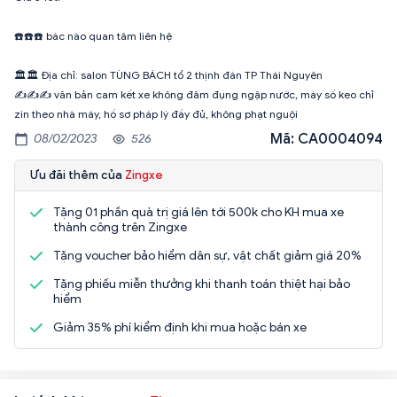
☎️☎️☎️ bác nào quan tâm liên hệ
🏛🏛 Địa chỉ: salon TÙNG BÁCH tổ 2 thịnh đán TP Thái Nguyên
✍️✍️✍️ văn bản cam kết xe không đâm đụng ngập nước, máy số keo chỉ
zin theo nhà máy, hồ sơ pháp lý đầy đủ, không phạt nguội
Mã: CA0004094
08/02/2023
526
Ưu đãi thêm của
Zingxe
Tặng 01 phần quà trị giá lên tới 500k cho KH mua xe
thành công trên Zingxe
Tặng voucher bảo hiểm dân sự, vật chất giảm giá 20%
Tặng phiếu miễn thưởng khi thanh toán thiệt hại bảo
hiểm
Giảm 35% phí kiểm định khi mua hoặc bán xe