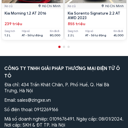
Xe cũ
Hồ Chí Minh
Xe cũ
Hồ Chí Minh
Kia Morning 1.2 AT 2016
Kia Sorento Signature 2.2 AT
AWD 2023
239 triệu
855 triệu
Dung tích
Hộp số
Km đã đi
Dung tích
Hộp số
Km đã đi
1.2 L
AT - Số tự động
80,000
2.2 L
AT - Số tự động
45,000
CÔNG TY TNHH GIẢI PHÁP THƯƠNG MẠI ĐIỆN TỬ Ô
TÔ
Địa chỉ: 434 Trần Khát Chân, P. Phố Huế, Q. Hai Bà
Trưng, Hà Nội
Email:
sales@zingxe.vn
Số điện thoại:
0912269166
Mã số doanh nghiệp: 0109676491. Ngày cấp: 08/01/2024.
Nơi cấp: SKH & ĐT TP. Hà Nội