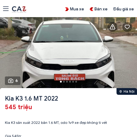
Mua xe
Bán xe
Đấu giá xe
6
Hà Nội
Kia K3 1.6 MT 2022
545 triệu
Kia K3 sản xuất 2022 bản 1.6 MT, odo 1v9 xe đẹp không tì vết
Giá 545tr