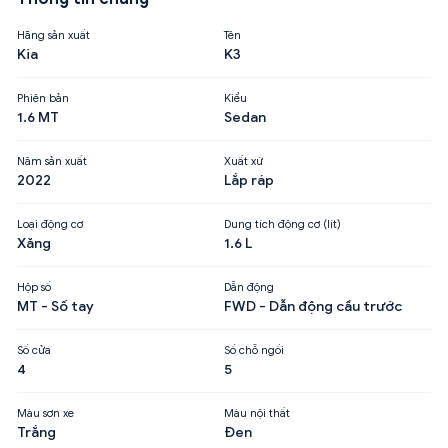
Hãng sản xuất
Tên
Kia
K3
Phiên bản
Kiểu
1.6 MT
Sedan
Năm sản xuất
Xuất xứ
2022
Lắp ráp
Loại động cơ
Dung tích động cơ (lít)
Xăng
1.6 L
Hộp số
Dẫn động
MT - Số tay
FWD - Dẫn động cầu trước
Số cửa
Số chỗ ngồi
4
5
Màu sơn xe
Màu nội thất
Trắng
Đen