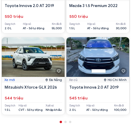
Toyota Innova 2.0 AT 2019
Mazda 3 1.5 Premium 2022
550 triệu
550 triệu
Dung tích
Hộp số
Km đã đi
Dung tích
Hộp số
Km đã đi
2.0 L
AT - Số tự động
55,000
1.5 L
AT - Số tự động
30,000
Xe mới
Đà Nẵng
Xe cũ
Hồ Chí Minh
Mitsubishi Xforce GLX 2026
Toyota Innova 2.0 AT 2019
544 triệu
545 triệu
Dung tích
Hộp số
Xuất xứ
Dung tích
Hộp số
Km đã đi
1.5 L
CVT - Số tự động
Nhập khẩu
2.0 L
AT - Số tự động
100,000