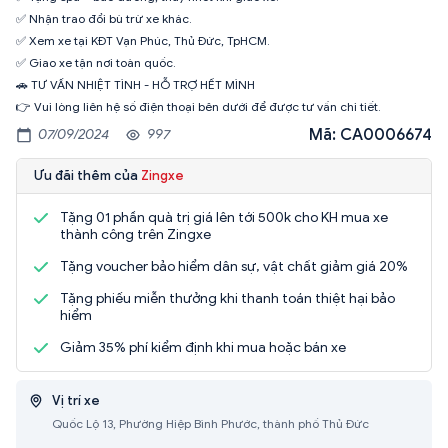
✅ Nhận trao đổi bù trừ xe khác.
✅ Xem xe tại KĐT Vạn Phúc, Thủ Đức, TpHCM.
✅ Giao xe tận nơi toàn quốc.
🚗 TƯ VẤN NHIỆT TÌNH - HỖ TRỢ HẾT MÌNH
👉 Vui lòng liên hệ số điện thoại bên dưới để được tư vấn chi tiết.
Mã: CA0006674
07/09/2024
997
Ưu đãi thêm của
Zingxe
Tặng 01 phần quà trị giá lên tới 500k cho KH mua xe
thành công trên Zingxe
Tặng voucher bảo hiểm dân sự, vật chất giảm giá 20%
Tặng phiếu miễn thưởng khi thanh toán thiệt hại bảo
hiểm
Giảm 35% phí kiểm định khi mua hoặc bán xe
Vị trí xe
Quốc Lộ 13, Phường Hiệp Bình Phước, thành phố Thủ Đức