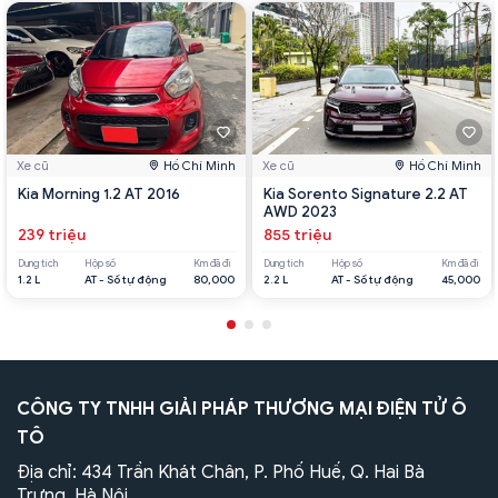
Xe cũ
Hồ Chí Minh
Xe cũ
Hồ Chí Minh
Kia Morning 1.2 AT 2016
Kia Sorento Signature 2.2 AT
AWD 2023
239 triệu
855 triệu
Dung tích
Hộp số
Km đã đi
Dung tích
Hộp số
Km đã đi
1.2 L
AT - Số tự động
80,000
2.2 L
AT - Số tự động
45,000
CÔNG TY TNHH GIẢI PHÁP THƯƠNG MẠI ĐIỆN TỬ Ô
TÔ
Địa chỉ: 434 Trần Khát Chân, P. Phố Huế, Q. Hai Bà
Trưng, Hà Nội