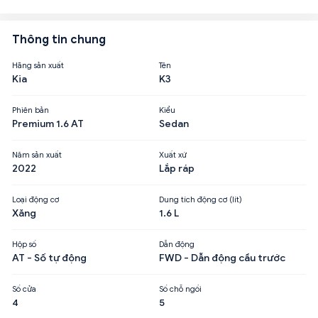
Thông tin chung
Hãng sản xuất
Tên
Kia
K3
Phiên bản
Kiểu
Premium 1.6 AT
Sedan
Năm sản xuất
Xuất xứ
2022
Lắp ráp
Loại động cơ
Dung tích động cơ (lít)
Xăng
1.6 L
Hộp số
Dẫn động
AT - Số tự động
FWD - Dẫn động cầu trước
Số cửa
Số chỗ ngồi
4
5