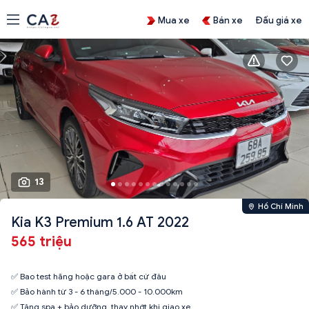
Mua xe
Bán xe
Đấu giá xe
13
Hồ Chí Minh
Kia K3 Premium 1.6 AT 2022
565 triệu
✅ Bao test hãng hoặc gara ở bất cứ đâu
✅ Bảo hành từ 3 - 6 tháng/5.000 - 10.000km
✅ Tặng spa + bảo dưỡng, thay nhớt khi giao xe.