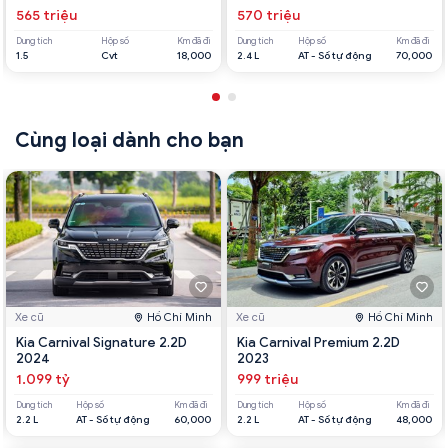
565 triệu
570 triệu
Dung tích
Hộp số
Km đã đi
Dung tích
Hộp số
Km đã đi
1.5
Cvt
18,000
2.4 L
AT - Số tự động
70,000
Cùng loại dành cho bạn
Xe cũ
Hồ Chí Minh
Xe cũ
Hồ Chí Minh
Kia Carnival Signature 2.2D
Kia Carnival Premium 2.2D
2024
2023
1.099 tỷ
999 triệu
Dung tích
Hộp số
Km đã đi
Dung tích
Hộp số
Km đã đi
2.2 L
AT - Số tự động
60,000
2.2 L
AT - Số tự động
48,000