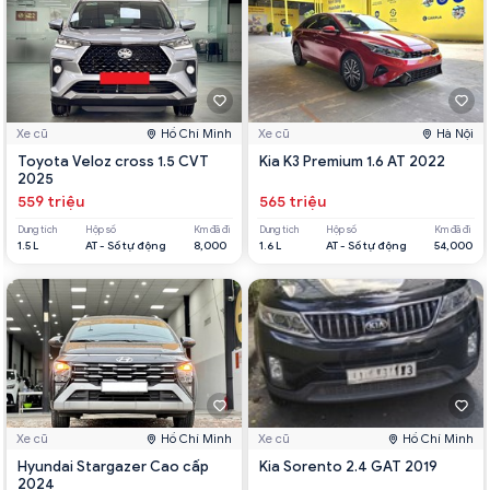
Xe cũ
Hồ Chí Minh
Xe cũ
Hà Nội
Toyota Veloz cross 1.5 CVT
Kia K3 Premium 1.6 AT 2022
2025
559 triệu
565 triệu
Dung tích
Hộp số
Km đã đi
Dung tích
Hộp số
Km đã đi
1.5 L
AT - Số tự động
8,000
1.6 L
AT - Số tự động
54,000
Xe cũ
Hồ Chí Minh
Xe cũ
Hồ Chí Minh
Hyundai Stargazer Cao cấp
Kia Sorento 2.4 GAT 2019
2024