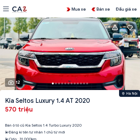
Mua xe
Bán xe
Đấu giá xe
12
Hà Nội
Kia Seltos Luxury 1.4 AT 2020
570 triệu
Bán ô tô cũ Kia Seltos 1.4 Turbo Luxury 2020
💫Đăng kí tên tư nhân 1 chủ từ mới
💫Odo : 31.000km