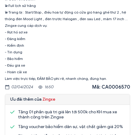
💫Full lịch sử hãng
💫Trang bị : Start/Stop , điều hoà tự động có cửa gió hàng ghế thứ 2 , hệ
thống đèn Mood Light , đèn trước Halogen , đèn sau Led , mâm 17 inch …
Zingxe cung cấp dịch vụ:
- Rút hồ sơ xe
- Đăng kiểm
- Kiểm định
- Tín dụng
- Bảo hiểm
- Đấu giá xe
- Hoán cải xe
Mã: CA0006570
02/04/2024
1650
Ưu đãi thêm của
Zingxe
Tặng 01 phần quà trị giá lên tới 500k cho KH mua xe
thành công trên Zingxe
Tặng voucher bảo hiểm dân sự, vật chất giảm giá 20%