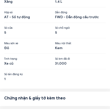
Xăng
1.4 L
Hộp số
Dẫn động
AT - Số tự động
FWD - Dẫn động cầu trước
Số cửa
Số chỗ ngồi
5
5
Màu sơn xe
Màu nội thất
Đỏ
Kem
Tình trạng
Số km đã đi
Xe cũ
31,000
Số lần đăng ký
1
Chứng nhận & giấy tờ kèm theo