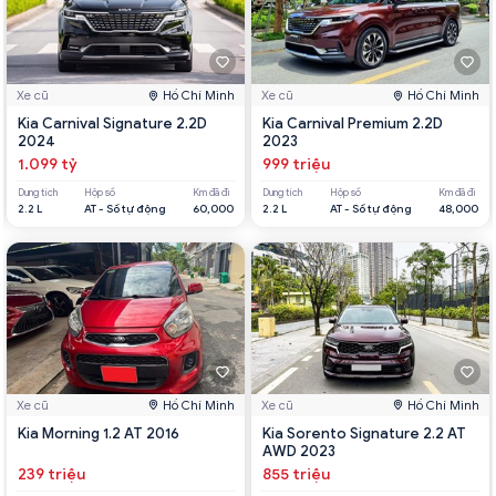
Xe cũ
Hồ Chí Minh
Xe cũ
Hồ Chí Minh
Kia Carnival Signature 2.2D
Kia Carnival Premium 2.2D
2024
2023
1.099 tỷ
999 triệu
Dung tích
Hộp số
Km đã đi
Dung tích
Hộp số
Km đã đi
2.2 L
AT - Số tự động
60,000
2.2 L
AT - Số tự động
48,000
Xe cũ
Hồ Chí Minh
Xe cũ
Hồ Chí Minh
Kia Morning 1.2 AT 2016
Kia Sorento Signature 2.2 AT
AWD 2023
239 triệu
855 triệu