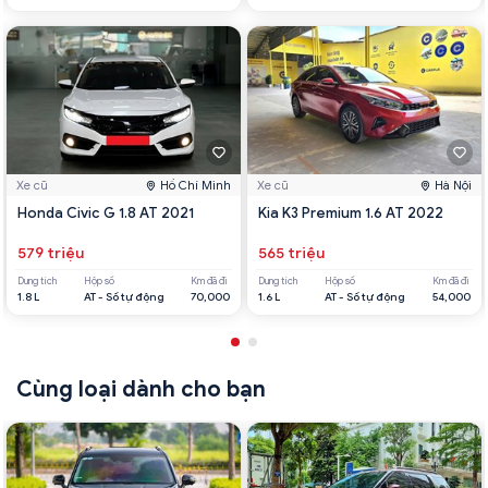
Xe cũ
Hồ Chí Minh
Xe cũ
Hà Nội
Honda Civic G 1.8 AT 2021
Kia K3 Premium 1.6 AT 2022
579 triệu
565 triệu
Dung tích
Hộp số
Km đã đi
Dung tích
Hộp số
Km đã đi
1.8 L
AT - Số tự động
70,000
1.6 L
AT - Số tự động
54,000
Cùng loại dành cho bạn