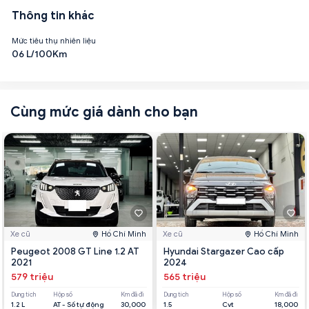
Thông tin khác
Mức tiêu thụ nhiên liệu
06 L/100Km
Cùng mức giá dành cho bạn
Xe cũ
Hồ Chí Minh
Xe cũ
Hồ Chí Minh
Peugeot 2008 GT Line 1.2 AT
Hyundai Stargazer Cao cấp
2021
2024
579 triệu
565 triệu
Dung tích
Hộp số
Km đã đi
Dung tích
Hộp số
Km đã đi
1.2 L
AT - Số tự động
30,000
1.5
Cvt
18,000