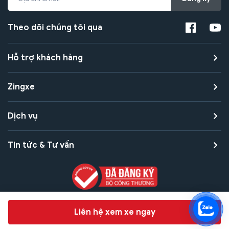
Theo dõi chúng tôi qua
Hỗ trợ khách hàng
Zingxe
Dịch vụ
Tin tức & Tư vấn
Copyright © 2021 Zingxe. All rights reserved
Chat hỗ trợ
Liên hệ xem xe ngay
Bảo mật thanh toán
Bảo mật quyền riêng tư
Điều khoản sử dụng
Bản quyền tác giả