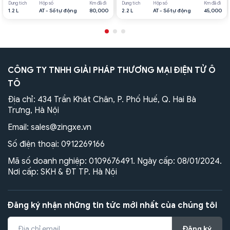
Dung tích
Hộp số
Km đã đi
Dung tích
Hộp số
Km đã đi
1.2 L
AT - Số tự động
80,000
2.2 L
AT - Số tự động
45,000
CÔNG TY TNHH GIẢI PHÁP THƯƠNG MẠI ĐIỆN TỬ Ô
TÔ
Địa chỉ: 434 Trần Khát Chân, P. Phố Huế, Q. Hai Bà
Trưng, Hà Nội
Email:
sales@zingxe.vn
Số điện thoại:
0912269166
Mã số doanh nghiệp: 0109676491. Ngày cấp: 08/01/2024.
Nơi cấp: SKH & ĐT TP. Hà Nội
Đăng ký nhận những tin tức mới nhất của chúng tôi
Đăng ký