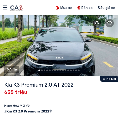
Mua xe
Bán xe
Đấu giá xe
16
Hà Nội
Kia K3 Premium 2.0 AT 2022
655 triệu
Hàng Hott Mới Về
#𝗞𝗶𝗮 𝗞𝟯 𝟮.𝟬 𝗣𝗿𝗲𝗺𝗶𝘂𝗺 𝟮𝟬𝟮𝟮💐