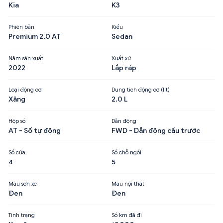
Kia
K3
Phiên bản
Kiểu
Premium 2.0 AT
Sedan
Năm sản xuất
Xuất xứ
2022
Lắp ráp
Loại động cơ
Dung tích động cơ (lít)
Xăng
2.0 L
Hộp số
Dẫn động
AT - Số tự động
FWD - Dẫn động cầu trước
Số cửa
Số chỗ ngồi
4
5
Màu sơn xe
Màu nội thất
Đen
Đen
Tình trạng
Số km đã đi