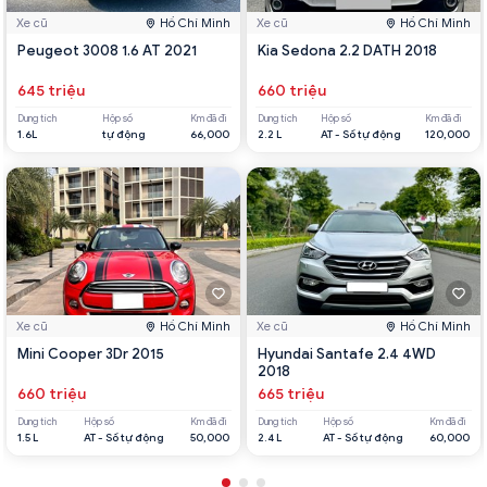
Xe cũ
Hồ Chí Minh
Xe cũ
Hồ Chí Minh
Peugeot 3008 1.6 AT 2021
Kia Sedona 2.2 DATH 2018
645 triệu
660 triệu
Dung tích
Hộp số
Km đã đi
Dung tích
Hộp số
Km đã đi
1.6L
tự động
66,000
2.2 L
AT - Số tự động
120,000
Xe cũ
Hồ Chí Minh
Xe cũ
Hồ Chí Minh
Mini Cooper 3Dr 2015
Hyundai Santafe 2.4 4WD
2018
660 triệu
665 triệu
Dung tích
Hộp số
Km đã đi
Dung tích
Hộp số
Km đã đi
1.5 L
AT - Số tự động
50,000
2.4 L
AT - Số tự động
60,000