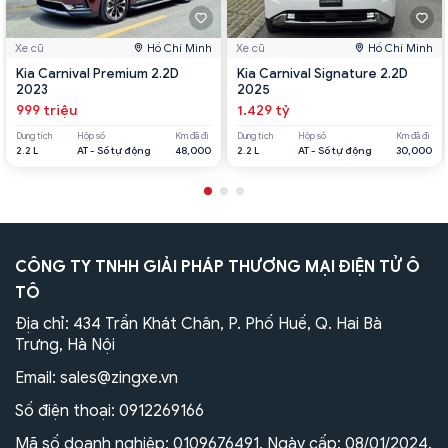
Xe cũ
Hồ Chí Minh
Xe cũ
Hồ Chí Minh
Kia Carnival Premium 2.2D
Kia Carnival Signature 2.2D
2023
2025
999 triệu
1.429 tỷ
Dung tích
Hộp số
Km đã đi
Dung tích
Hộp số
Km đã đi
2.2 L
AT - Số tự động
48,000
2.2 L
AT - Số tự động
30,000
CÔNG TY TNHH GIẢI PHÁP THƯƠNG MẠI ĐIỆN TỬ Ô
TÔ
Địa chỉ: 434 Trần Khát Chân, P. Phố Huế, Q. Hai Bà
Trưng, Hà Nội
Email:
sales@zingxe.vn
Số điện thoại:
0912269166
Mã số doanh nghiệp: 0109676491. Ngày cấp: 08/01/2024.