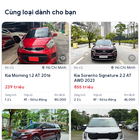
Cùng loại dành cho bạn
Xe cũ
Hồ Chí Minh
Xe cũ
Hồ Chí Minh
Kia Morning 1.2 AT 2016
Kia Sorento Signature 2.2 AT
AWD 2023
239 triệu
855 triệu
Dung tích
Hộp số
Km đã đi
Dung tích
Hộp số
Km đã đi
1.2 L
AT - Số tự động
80,000
2.2 L
AT - Số tự động
45,000