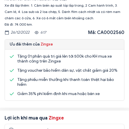
Xe đã lắp thêm: 1. Cảm biến áp suất lốp lắp trong, 2 Cam hành trình, 3.
Cam lề, 4. Loa sub và 2 loa chép, 5. Dánh film cách nhiệt và có rèm nam
châm các ô cửa, 6. Xe có 6 mắt cảm biến khoảng cách.
Đã đi: 74.000 km.
Mã: CA0002560
26/12/2022
617
Ưu đãi thêm của
Zingxe
Tặng 01 phần quà trị giá lên tới 500k cho KH mua xe
thành công trên Zingxe
Tặng voucher bảo hiểm dân sự, vật chất giảm giá 20%
Tặng phiếu miễn thưởng khi thanh toán thiệt hại bảo
hiểm
Giảm 35% phí kiểm định khi mua hoặc bán xe
Lợi ích khi mua qua
Zingxe