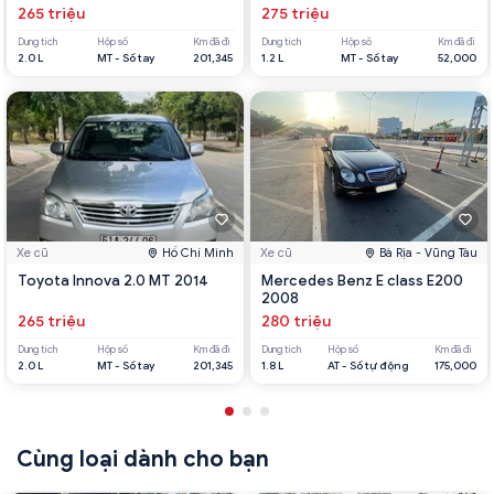
265 triệu
275 triệu
Dung tích
Hộp số
Km đã đi
Dung tích
Hộp số
Km đã đi
2.0 L
MT - Số tay
201,345
1.2 L
MT - Số tay
52,000
Xe cũ
Hồ Chí Minh
Xe cũ
Bà Rịa - Vũng Tàu
Toyota Innova 2.0 MT 2014
Mercedes Benz E class E200
2008
265 triệu
280 triệu
Dung tích
Hộp số
Km đã đi
Dung tích
Hộp số
Km đã đi
2.0 L
MT - Số tay
201,345
1.8 L
AT - Số tự động
175,000
Cùng loại dành cho bạn