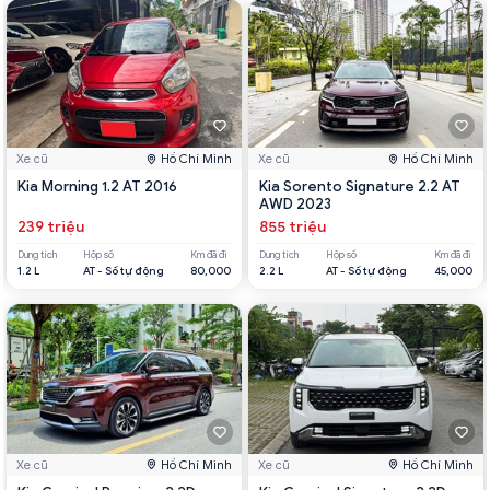
Xe cũ
Hồ Chí Minh
Xe cũ
Hồ Chí Minh
Kia Morning 1.2 AT 2016
Kia Sorento Signature 2.2 AT
AWD 2023
239 triệu
855 triệu
Dung tích
Hộp số
Km đã đi
Dung tích
Hộp số
Km đã đi
1.2 L
AT - Số tự động
80,000
2.2 L
AT - Số tự động
45,000
Xe cũ
Hồ Chí Minh
Xe cũ
Hồ Chí Minh