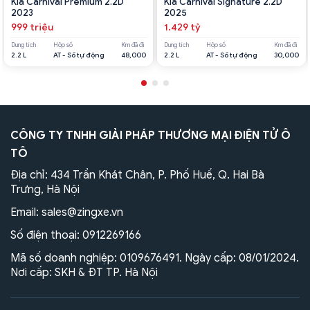
Kia Carnival Premium 2.2D
Kia Carnival Signature 2.2D
2023
2025
999 triệu
1.429 tỷ
Dung tích
Hộp số
Km đã đi
Dung tích
Hộp số
Km đã đi
2.2 L
AT - Số tự động
48,000
2.2 L
AT - Số tự động
30,000
CÔNG TY TNHH GIẢI PHÁP THƯƠNG MẠI ĐIỆN TỬ Ô
TÔ
Địa chỉ: 434 Trần Khát Chân, P. Phố Huế, Q. Hai Bà
Trưng, Hà Nội
Email:
sales@zingxe.vn
Số điện thoại:
0912269166
Mã số doanh nghiệp: 0109676491. Ngày cấp: 08/01/2024.
Nơi cấp: SKH & ĐT TP. Hà Nội