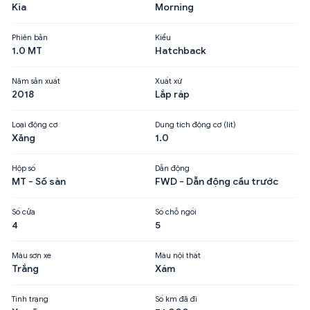
Kia
Morning
Phiên bản
Kiểu
1.0 MT
Hatchback
Năm sản xuất
Xuất xứ
2018
Lắp ráp
Loại động cơ
Dung tích động cơ (lít)
Xăng
1.0
Hộp số
Dẫn động
MT - Số sàn
FWD - Dẫn động cầu trước
Số cửa
Số chỗ ngồi
4
5
Màu sơn xe
Màu nội thất
Trắng
Xám
Tình trạng
Số km đã đi