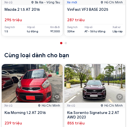
Xe cũ
Bà Rịa - Vũng Tàu
Xe mới
Hồ Chí Minh
Mazda 2 1.5 AT 2016
VinFast VF3 BASE 2025
295 triệu
287 triệu
Dung tích
Hộp số
Km đã đi
Dung tích
Hộp số
Xuất xứ
1.5
tự động
97,000
32Kw
AT - Số tự động
Lắp ráp
Cùng loại dành cho bạn
Xe cũ
Hồ Chí Minh
Xe cũ
Hồ Chí Minh
Kia Morning 1.2 AT 2016
Kia Sorento Signature 2.2 AT
AWD 2023
239 triệu
855 triệu