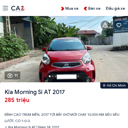
Mua xe
Bán xe
Đấu giá xe
11
Hồ Chí Minh
Kia Morning Si AT 2017
285 triệu
ĐỈNH CAO TRÙM MỀN, 2017 TỚI BÂY GIỜ MỚI CHẠY 13,000 KM SIÊU SIÊU
LƯỚT, CÓ 1-0-2.
✧ Kia Morning Si AT | Năm SX 2017