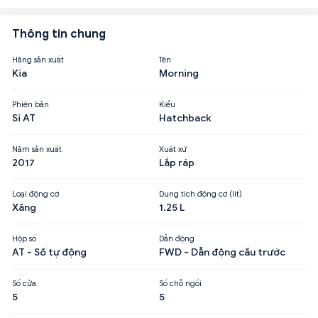
Thông tin chung
Hãng sản xuất
Tên
Kia
Morning
Phiên bản
Kiểu
Si AT
Hatchback
Năm sản xuất
Xuất xứ
2017
Lắp ráp
Loại động cơ
Dung tích động cơ (lít)
Xăng
1.25 L
Hộp số
Dẫn động
AT - Số tự động
FWD - Dẫn động cầu trước
Số cửa
Số chỗ ngồi
5
5