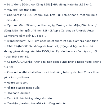
✧ Số tự động | Động cơ: Xăng 1.25L | Kiểu dáng: Hatchback | 5 chỗ.
✧ Màu đỏ | Nội thất xám.
✧ ODO cực ít: 13,000 Km siêu siêu lướt. Full lịch sử hãng, một chủ mua
mới từ đầu.
✧ Options: Mâm 15 inch, Led ban ngày, Gương chỉnh điện, Điều hoà tự
động, Màn hình giải trí 8 inch kết nối Apple Carplay và Android Auto,
Camera và cảm biến lùi, 6 loa …
✧ Trang bị thêm: DVD, Film cách nhiệt, thảm lót sàn, Camera hành trình …
✧ TÌNH TRẠNG XE: Xe không lỗi, tuyệt vời, (động cơ, hộp số, keo chỉ,
khung gầm) zin nguyên bản 100%, bốn lốp zin theo xe còn dày cui, nội
ngoại thất sạch sẽ.
✧ XE ĐƯỢC CAM KẾT: Không tai nạn đâm đụng, không ngập nước, không
tua Km.
✧ Xem xe bao thầy thợ kiểm tra và test hãng toàn quốc, bao Check theo
yêu cầu người mua.
✧ Hỗ trợ sang tên.
✧ Hỗ trợ giao xe toàn quốc.
✧ Bảo hành khi mua.
✧ Cam kết chất lượng bằng văn bản.
✧ Có nhận giao lưu, trao đổi các dòng xe khác.