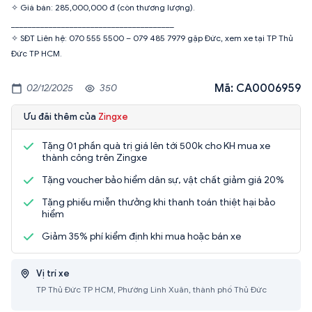
✧ Giá bán: 285,000,000 đ (còn thương lượng).
_______________________________________
✧ SĐT Liên hệ: 070 555 5500 – 079 485 7979 gặp Đức, xem xe tại TP Thủ
Đức TP HCM.
Mã: CA0006959
02/12/2025
350
Ưu đãi thêm của
Zingxe
Tặng 01 phần quà trị giá lên tới 500k cho KH mua xe
thành công trên Zingxe
Tặng voucher bảo hiểm dân sự, vật chất giảm giá 20%
Tặng phiếu miễn thưởng khi thanh toán thiệt hại bảo
hiểm
Giảm 35% phí kiểm định khi mua hoặc bán xe
Vị trí xe
TP Thủ Đức TP HCM, Phường Linh Xuân, thành phố Thủ Đức