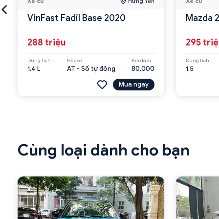
Xe cũ
Hưng Yên
Xe cũ
VinFast Fadil Base 2020
Mazda 2
288 triệu
295 tri
Dung tích
Hộp số
Km đã đi
Dung tích
1.4 L
AT - Số tự động
80,000
1.5
Mua ngay
Cùng loại dành cho bạn