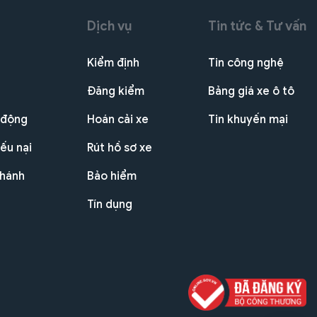
Dịch vụ
Tin tức & Tư vấn
Kiểm định
Tin công nghệ
Đăng kiểm
Bảng giá xe ô tô
 động
Hoán cải xe
Tin khuyến mại
ếu nại
Rút hồ sơ xe
nhánh
Bảo hiểm
Tín dụng