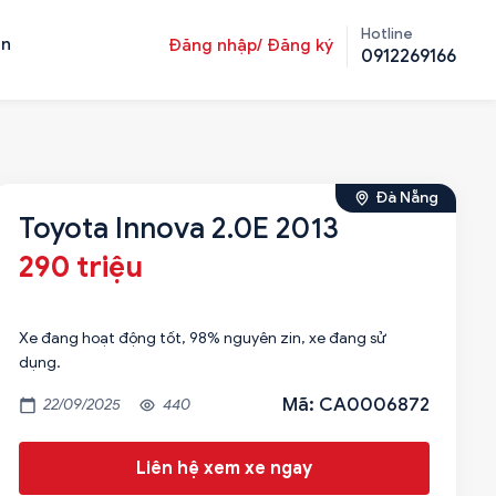
Hotline
ản
Đăng nhập/ Đăng ký
0912269166
Đà Nẵng
Toyota Innova 2.0E 2013
290 triệu
Xe đang hoạt động tốt, 98% nguyên zin, xe đang sử
dụng.
Mã: CA0006872
22/09/2025
440
Liên hệ xem xe ngay