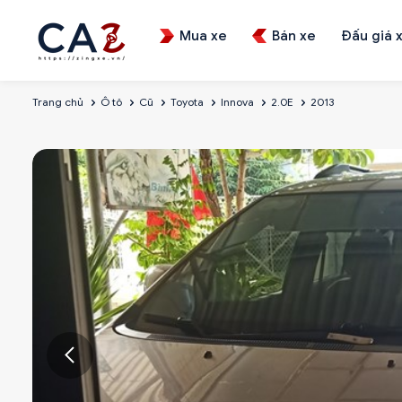
Mua xe
Bán xe
Đấu giá 
Trang chủ
Ô tô
Cũ
Toyota
Innova
2.0E
2013