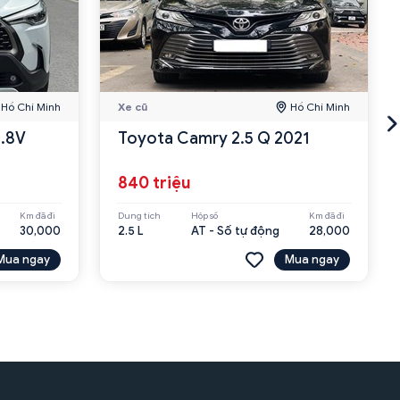
Hồ Chí Minh
Xe cũ
Hồ Chí Minh
1.8V
Toyota Camry 2.5 Q 2021
840 triệu
Km đã đi
Dung tích
Hộp số
Km đã đi
30,000
2.5 L
AT - Số tự động
28,000
Mua ngay
Mua ngay