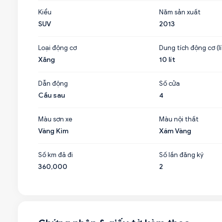
Kiểu
Năm sản xuất
SUV
2013
Loại động cơ
Dung tích động cơ (lí
Xăng
10 lít
Dẫn động
Số cửa
Cầu sau
4
Màu sơn xe
Màu nội thất
Vàng Kim
Xám Vàng
Số km đã đi
Số lần đăng ký
360,000
2