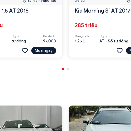
Bà Rịa - Vũng Tàu
Xe cũ
 1.5 AT 2016
Kia Morning Si AT 2017
ệu
285 triệu
Hộp số
Km đã đi
Dung tích
Hộp số
tự động
97,000
1.25 L
AT - Số tự động
Mua ngay