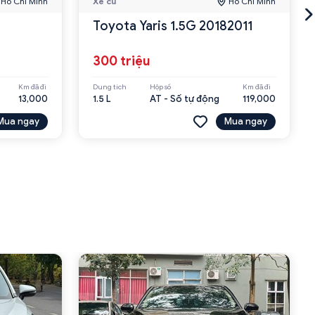
Hồ Chí Minh
Xe cũ
Hồ Chí Minh
Toyota Yaris 1.5G 20182011
300 triệu
Km đã đi
Dung tích
Hộp số
Km đã đi
13,000
1.5 L
AT - Số tự động
119,000
Mua ngay
Mua ngay