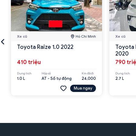
Xe cũ
Hồ Chí Minh
Xe cũ
Toyota Raize 1.0 2022
Toyota 
2020
410 triệu
790 tri
Dung tích
Hộp số
Km đã đi
Dung tích
1.0 L
AT - Số tự động
24,000
2.7 L
Mua ngay