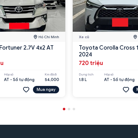
Hồ Chí Minh
Xe cũ
Fortuner 2.7V 4x2 AT
Toyota Corolla Cross 
2024
ệu
720 triệu
Hộp số
Km đã đi
Dung tích
Hộp số
AT - Số tự động
54,000
1.8 L
AT - Số tự động
Mua ngay