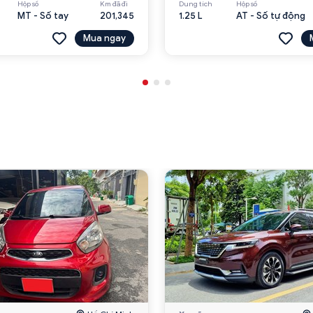
Hộp số
Km đã đi
Dung tích
Hộp số
MT - Số tay
201,345
1.25 L
AT - Số tự động
Mua ngay