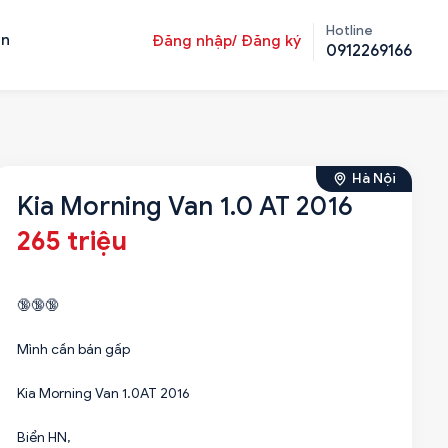
Hotline
ản
Đăng nhập/ Đăng ký
0912269166
Hà Nội
Kia Morning Van 1.0 AT 2016
265 triệu
🔞🔞🔞
Mình cần bán gấp
Kia Morning Van 1.0AT 2016
Biển HN,