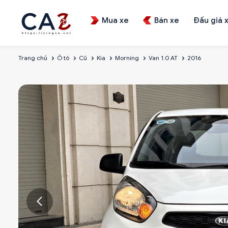
Mua xe
Bán xe
Đấu giá 
Trang chủ
Ô tô
Cũ
Kia
Morning
Van 1.0 AT
2016