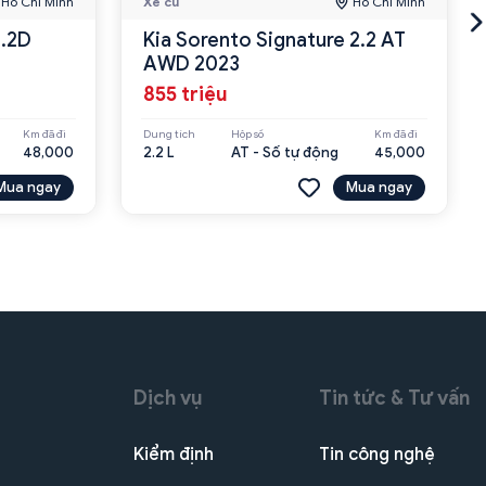
Hồ Chí Minh
Xe cũ
Hồ Chí Minh
2.2D
Kia Sorento Signature 2.2 AT
AWD 2023
855 triệu
Km đã đi
Dung tích
Hộp số
Km đã đi
48,000
2.2 L
AT - Số tự động
45,000
Mua ngay
Mua ngay
Dịch vụ
Tin tức & Tư vấn
Kiểm định
Tin công nghệ