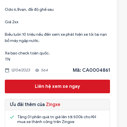
Odo 6,8vạn, đã độ ghế sau
Giá 2xx
Biếu luôn 10 triệu nếu đến xem xe phát hiện xe tôi tai nạn
bổ máy ngập nước.
Xe bao check toàn quốc.
Mã: CA0004861
12/04/2023
564
Liên hệ xem xe ngay
Ưu đãi thêm của
Zingxe
Tặng 01 phần quà trị giá lên tới 500k cho KH
mua xe thành công trên Zingxe