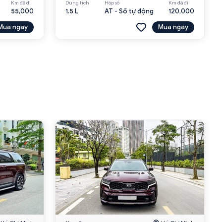
Km đã đi
Dung tích
Hộp số
Km đã đi
55,000
1.5 L
AT - Số tự động
120,000
Mua ngay
Mua ngay