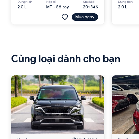
Dung tích
Hộp số
Km đã đi
Dung tích
2.0 L
MT - Số tay
201,345
2.0 L
Mua ngay
Cùng loại dành cho bạn