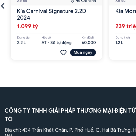
Xe cũ
Hồ Chí Minh
Xe cũ
Kia Carnival Signature 2.2D
Kia Mor
2024
1.099 tỷ
239 tri
Dung tích
Hộp số
Km đã đi
Dung tích
2.2 L
AT - Số tự động
60,000
1.2 L
Mua ngay
CÔNG TY TNHH GIẢI PHÁP THƯƠNG MẠI ĐIỆN TỬ
TÔ
Địa chỉ: 434 Trần Khát Chân, P. Phố Huế, Q. Hai Bà Trưng, 