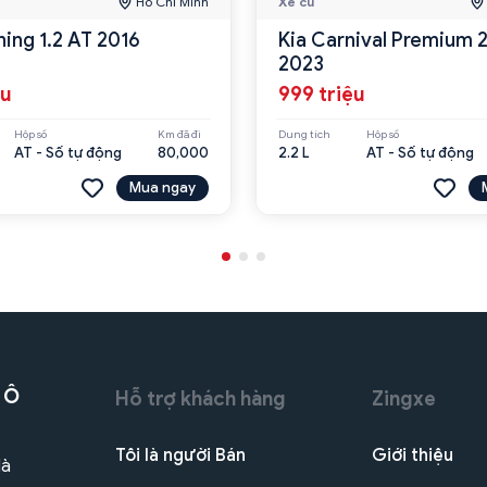
Hồ Chí Minh
Xe cũ
ning 1.2 AT 2016
Kia Carnival Premium 
2023
ệu
999 triệu
Hộp số
Km đã đi
Dung tích
Hộp số
AT - Số tự động
80,000
2.2 L
AT - Số tự động
Mua ngay
 Ô
Hỗ trợ khách hàng
Zingxe
Tôi là người Bán
Giới thiệu
Hà