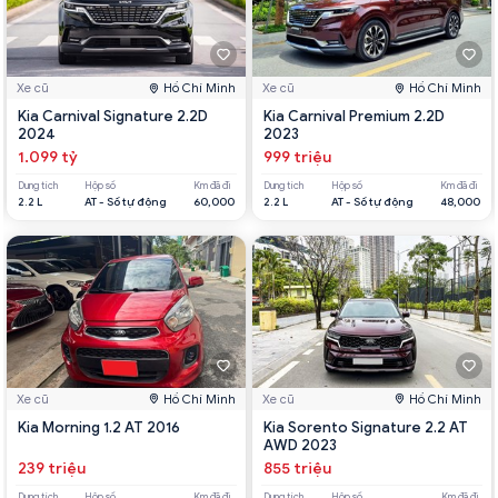
Xe cũ
Hồ Chí Minh
Xe cũ
Hồ Chí Minh
Kia Carnival Signature 2.2D
Kia Carnival Premium 2.2D
2024
2023
1.099 tỷ
999 triệu
Dung tích
Hộp số
Km đã đi
Dung tích
Hộp số
Km đã đi
2.2 L
AT - Số tự động
60,000
2.2 L
AT - Số tự động
48,000
Xe cũ
Hồ Chí Minh
Xe cũ
Hồ Chí Minh
Kia Morning 1.2 AT 2016
Kia Sorento Signature 2.2 AT
AWD 2023
239 triệu
855 triệu
Dung tích
Hộp số
Km đã đi
Dung tích
Hộp số
Km đã đi