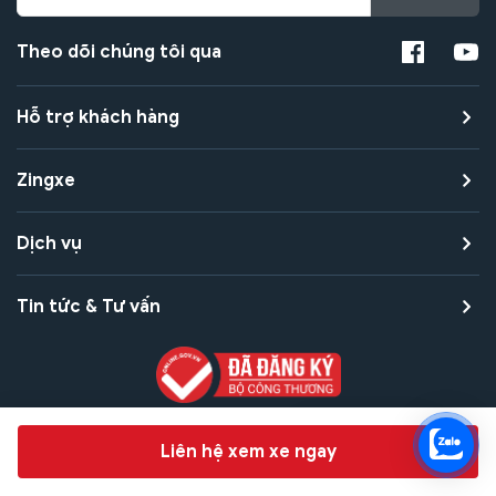
Theo dõi chúng tôi qua
Hỗ trợ khách hàng
Zingxe
Dịch vụ
Tin tức & Tư vấn
Copyright © 2021 Zingxe. All rights reserved
Chat hỗ trợ
Liên hệ xem xe ngay
Bảo mật thanh toán
Bảo mật quyền riêng tư
Điều khoản sử dụng
Bản quyền tác giả