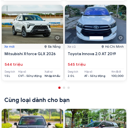
Xe mới
Đà Nẵng
Xe cũ
Hồ Chí Minh
Mitsubishi Xforce GLX 2026
Toyota Innova 2.0 AT 2019
544 triệu
545 triệu
Dung tích
Hộp số
Xuất xứ
Dung tích
Hộp số
Km đã đi
1.5 L
CVT - Số tự động
Nhập khẩu
2.0 L
AT - Số tự động
100,000
Cùng loại dành cho bạn