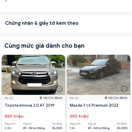
1
Chứng nhận & giấy tờ kèm theo
Cùng mức giá dành cho bạn
Xe cũ
Hồ Chí Minh
Xe cũ
Hồ Chí Minh
Toyota Innova 2.0 AT 2019
Mazda 3 1.5 Premium 2022
550 triệu
550 triệu
Dung tích
Hộp số
Km đã đi
Dung tích
Hộp số
Km đã đi
2.0 L
AT - Số tự động
55,000
1.5 L
AT - Số tự động
30,000