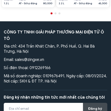
1.2 L
AT - Số tự động
80,000
2.2 L
AT - Số tự động
45,000
CÔNG TY TNHH GIẢI PHÁP THƯƠNG MẠI ĐIỆN TỬ Ô
TÔ
Địa chỉ: 434 Trần Khát Chân, P. Phố Huế, Q. Hai Bà
Trưng, Hà Nội
Email:
sales@zingxe.vn
Số điện thoại:
0912269166
Mã số doanh nghiệp: 0109676491. Ngày cấp: 08/01/2024.
Nơi cấp: SKH & ĐT TP. Hà Nội
Đăng ký nhận những tin tức mới nhất của chúng tôi
Đăng ký