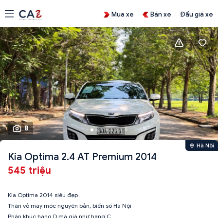
Mua xe
Bán xe
Đấu giá xe
8
Hà Nội
Kia Optima 2.4 AT Premium 2014
545 triệu
Kia Optima 2014 siêu đẹp
Thân vỏ máy móc nguyên bản, biển số Hà Nội
Phân khúc hạng D mà giá như hạng C