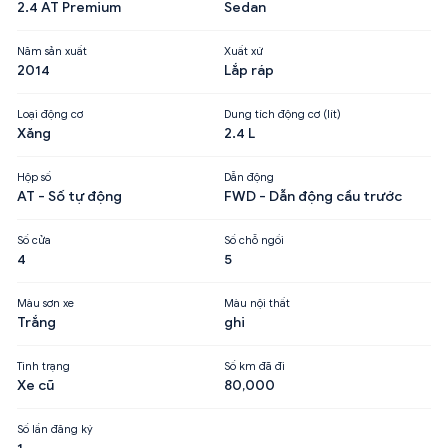
2.4 AT Premium
Sedan
Năm sản xuất
Xuất xứ
2014
Lắp ráp
Loại động cơ
Dung tích động cơ (lít)
Xăng
2.4 L
Hộp số
Dẫn động
AT - Số tự động
FWD - Dẫn động cầu trước
Số cửa
Số chỗ ngồi
4
5
Màu sơn xe
Màu nội thất
Trắng
ghi
Tình trạng
Số km đã đi
Xe cũ
80,000
Số lần đăng ký