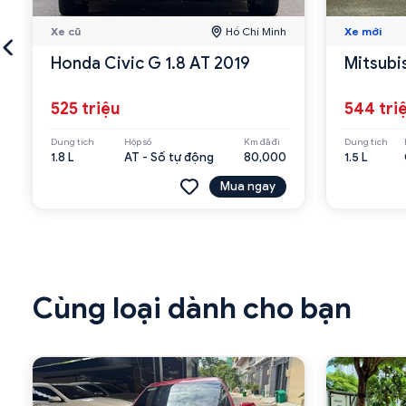
Xe cũ
Hồ Chí Minh
Xe mới
Honda Civic G 1.8 AT 2019
Mitsubi
525 triệu
544 tri
Dung tích
Hộp số
Km đã đi
Dung tích
1.8 L
AT - Số tự động
80,000
1.5 L
Mua ngay
Cùng loại dành cho bạn