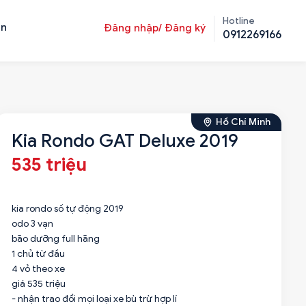
Hotline
ản
Đăng nhập/ Đăng ký
0912269166
Hồ Chí Minh
Kia Rondo GAT Deluxe 2019
535 triệu
kia rondo số tự động 2019
odo 3 vạn
bão dưỡng full hãng
1 chủ từ đầu
4 vỏ theo xe
giá 535 triệu
- nhận trao đổi mọi loại xe bù trừ hợp lí