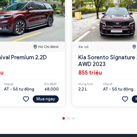
Hồ Chí Minh
Xe cũ
nival Premium 2.2D
Kia Sorento Signature 
AWD 2023
ệu
855 triệu
Hộp số
Km đã đi
Dung tích
Hộp số
AT - Số tự động
48,000
2.2 L
AT - Số tự động
Mua ngay