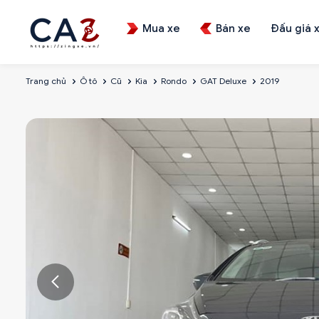
Mua xe
Bán xe
Đấu giá 
Trang chủ
Ô tô
Cũ
Kia
Rondo
GAT Deluxe
2019