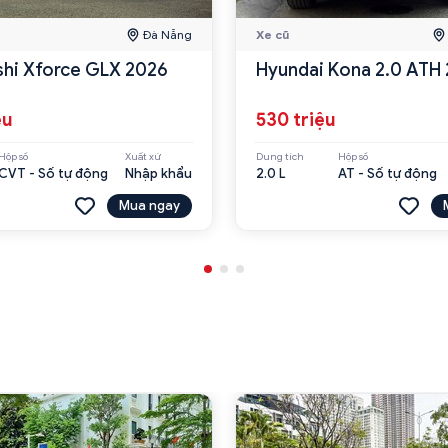
Đà Nẵng
Xe cũ
shi Xforce GLX 2026
Hyundai Kona 2.0 ATH
ệu
530 triệu
Hộp số
Xuất xứ
Dung tích
Hộp số
CVT - Số tự động
Nhập khẩu
2.0 L
AT - Số tự động
Mua ngay