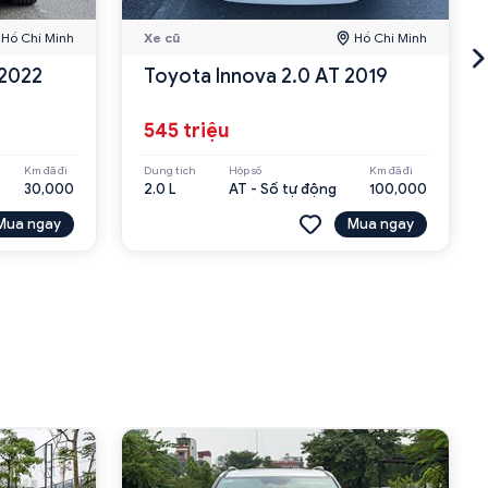
Hồ Chí Minh
Xe cũ
Hồ Chí Minh
 2022
Toyota Innova 2.0 AT 2019
545 triệu
Km đã đi
Dung tích
Hộp số
Km đã đi
30,000
2.0 L
AT - Số tự động
100,000
Mua ngay
Mua ngay