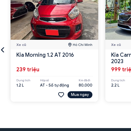
Xe cũ
Hồ Chí Minh
Xe cũ
Kia Morning 1.2 AT 2016
Kia Car
2023
239 triệu
999 tri
Dung tích
Hộp số
Km đã đi
Dung tích
1.2 L
AT - Số tự động
80,000
2.2 L
Mua ngay