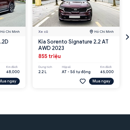
Hồ Chí Minh
Xe cũ
Hồ Chí Minh
2.2D
Kia Sorento Signature 2.2 AT
AWD 2023
855 triệu
Km đã đi
Dung tích
Hộp số
Km đã đi
48,000
2.2 L
AT - Số tự động
45,000
Mua ngay
Mua ngay