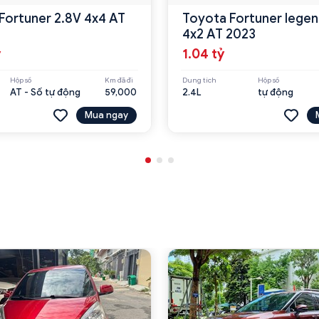
Fortuner 2.8V 4x4 AT
Toyota Fortuner legen
4x2 AT 2023
ỷ
1.04 tỷ
Hộp số
Km đã đi
Dung tích
Hộp số
AT - Số tự động
59,000
2.4L
tự động
Mua ngay