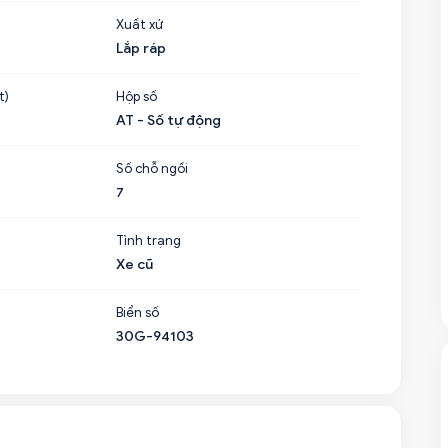
Xuất xứ
Lắp ráp
t)
Hộp số
AT - Số tự động
Số chỗ ngồi
7
Tình trạng
Xe cũ
Biển số
30G-94103