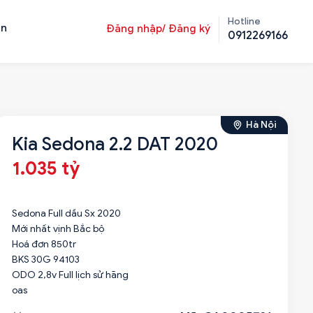
Hotline
ản
Đăng nhập/ Đăng ký
0912269166
Hà Nội
Kia Sedona 2.2 DAT 2020
1.035 tỷ
Sedona Full dầu Sx 2020
Mới nhất vịnh Bắc bộ
Hoá đơn 850tr
BKS 30G 94103
ODO 2,8v Full lịch sử hãng
oas