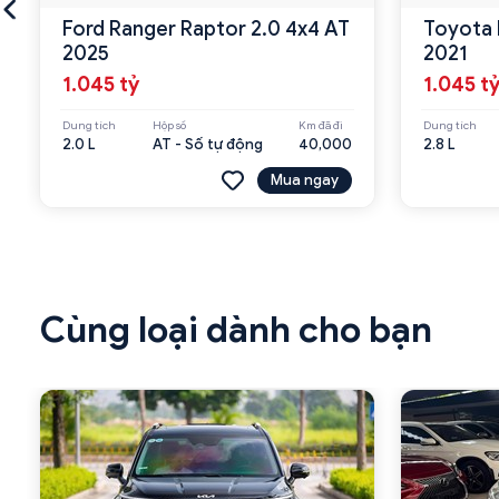
Ford Ranger Raptor 2.0 4x4 AT
Toyota 
2025
2021
1.045 tỷ
1.045 t
Dung tích
Hộp số
Km đã đi
Dung tích
2.0 L
AT - Số tự động
40,000
2.8 L
Mua ngay
Cùng loại dành cho bạn