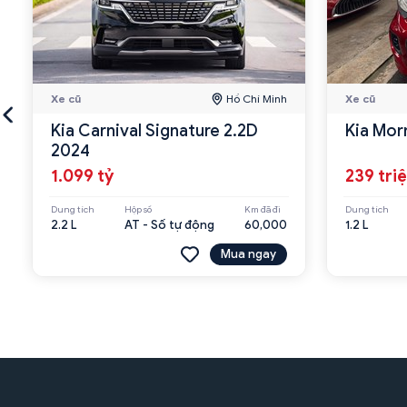
Xe cũ
Hồ Chí Minh
Xe cũ
Kia Carnival Signature 2.2D
Kia Mor
2024
1.099 tỷ
239 tri
Dung tích
Hộp số
Km đã đi
Dung tích
2.2 L
AT - Số tự động
60,000
1.2 L
Mua ngay