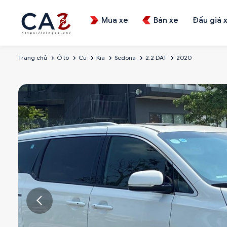
Mua xe
Bán xe
Đấu giá 
Trang chủ
Ô tô
Cũ
Kia
Sedona
2.2 DAT
2020