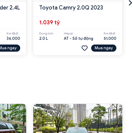
der 2.4L
Toyota Camry 2.0Q 2023
1.039 tỷ
Km đã đi
Dung tích
Hộp số
Km đã đi
34,000
2.0 L
AT - Số tự động
51,000
Mua ngay
Mua ngay