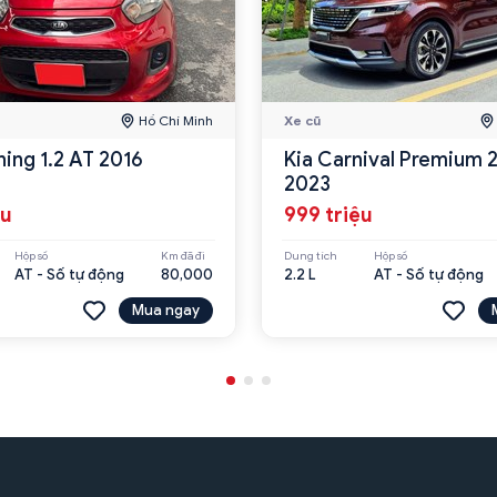
Hồ Chí Minh
Xe cũ
ning 1.2 AT 2016
Kia Carnival Premium 
2023
ệu
999 triệu
Hộp số
Km đã đi
Dung tích
Hộp số
AT - Số tự động
80,000
2.2 L
AT - Số tự động
Mua ngay