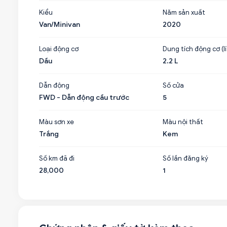
Kiểu
Năm sản xuất
Van/Minivan
2020
Loại động cơ
Dung tích động cơ (lí
Dầu
2.2 L
Dẫn động
Số cửa
FWD - Dẫn động cầu trước
5
Màu sơn xe
Màu nội thất
Trắng
Kem
Số km đã đi
Số lần đăng ký
28,000
1