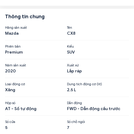
Thông tin chung
Hãng sản xuất
Tên
Mazda
CX8
Phiên bản
Kiểu
Premium
SUV
Năm sản xuất
Xuất xứ
2020
Lắp ráp
Loại động cơ
Dung tích động cơ (lít)
Xăng
2.5 L
Hộp số
Dẫn động
AT - Số tự động
FWD - Dẫn động cầu trước
Số cửa
Số chỗ ngồi
5
7