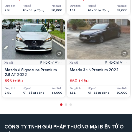
Dung tích
Hộp số
Km đã đi
Dung tích
Hộp số
Km đã đi
2.5 L
AT - Số tự động
50,000
1.5 L
AT - Số tự động
82,000
Xe cũ
Hồ Chí Minh
Xe cũ
Hồ Chí Minh
Mazda 6 Signature Premium
Mazda 3 1.5 Premium 2022
2.5 AT 2022
595 triệu
550 triệu
Dung tích
Hộp số
Km đã đi
Dung tích
Hộp số
Km đã đi
2.5 L
AT - Số tự động
64,000
1.5 L
AT - Số tự động
30,000
CÔNG TY TNHH GIẢI PHÁP THƯƠNG MẠI ĐIỆN TỬ Ô