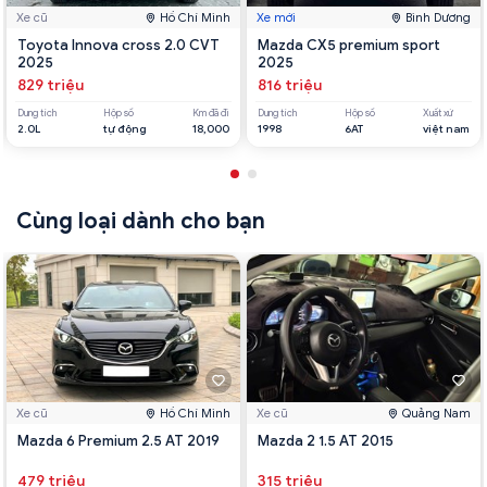
Xe cũ
Hồ Chí Minh
Xe mới
Bình Dương
Toyota Innova cross 2.0 CVT
Mazda CX5 premium sport
2025
2025
829 triệu
816 triệu
Dung tích
Hộp số
Km đã đi
Dung tích
Hộp số
Xuất xứ
2.0L
tự động
18,000
1998
6AT
việt nam
Cùng loại dành cho bạn
Xe cũ
Hồ Chí Minh
Xe cũ
Quảng Nam
Mazda 6 Premium 2.5 AT 2019
Mazda 2 1.5 AT 2015
479 triệu
315 triệu