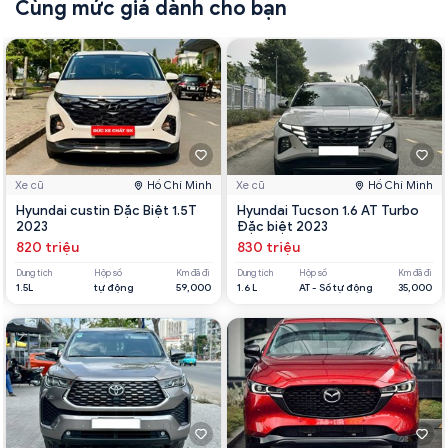
Cùng mức giá dành cho bạn
Xe cũ
Hồ Chí Minh
Xe cũ
Hồ Chí Minh
Hyundai custin Đặc Biệt 1.5T
Hyundai Tucson 1.6 AT Turbo
2023
Đặc biệt 2023
820 triệu
830 triệu
Dung tích
Hộp số
Km đã đi
Dung tích
Hộp số
Km đã đi
1.5L
tự động
59,000
1.6 L
AT - Số tự động
35,000