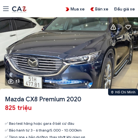
Mua xe
Bán xe
Đấu giá xe
13
Hồ Chí Minh
Mazda CX8 Premium 2020
825 triệu
✅ Bao test hãng hoặc gara ở bất cứ đâu
✅ Bảo hành từ 3 - 6 tháng/5.000 - 10.000km
✅ Tặng spa + bảo dưỡng, thay nhớt khi giao xe.