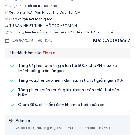
✅ Nhận trao đổi bù trừ xe khác.
✅ Xem xe tại KĐT Vạn Phúc, Thủ Đức, TpHCM.
✅ Giao xe tận nơi toàn quốc.
🚗 TƯ VẤN NHIỆT TÌNH - HỖ TRỢ HẾT MÌNH
👉 Vui lòng liên hệ số điện thoại bên dưới để được tư vấn chi tiết.
Mã: CA0006667
07/09/2024
1120
Ưu đãi thêm của
Zingxe
Tặng 01 phần quà trị giá lên tới 500k cho KH mua xe
thành công trên Zingxe
Tặng voucher bảo hiểm dân sự, vật chất giảm giá 20%
Tặng phiếu miễn thưởng khi thanh toán thiệt hại bảo
hiểm
Giảm 35% phí kiểm định khi mua hoặc bán xe
Vị trí xe
Quốc Lộ 13, Phường Hiệp Bình Phước, thành phố Thủ Đức