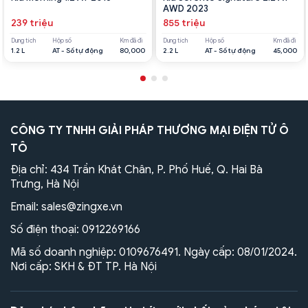
AWD 2023
239 triệu
855 triệu
Dung tích
Hộp số
Km đã đi
Dung tích
Hộp số
Km đã đi
1.2 L
AT - Số tự động
80,000
2.2 L
AT - Số tự động
45,000
CÔNG TY TNHH GIẢI PHÁP THƯƠNG MẠI ĐIỆN TỬ Ô
TÔ
Địa chỉ: 434 Trần Khát Chân, P. Phố Huế, Q. Hai Bà
Trưng, Hà Nội
Email:
sales@zingxe.vn
Số điện thoại:
0912269166
Mã số doanh nghiệp: 0109676491. Ngày cấp: 08/01/2024.
Nơi cấp: SKH & ĐT TP. Hà Nội