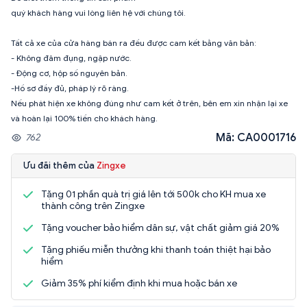
quý khách hàng vui lòng liên hệ với chúng tôi.
Tất cả xe của cửa hàng bán ra đều được cam kết bằng văn bản:
- Không đâm đụng, ngập nước.
- Động cơ, hộp số nguyên bản.
-Hồ sơ đầy đủ, pháp lý rõ ràng.
Nếu phát hiện xe không đúng như cam kết ở trên, bên em xin nhận lại xe
Mã: CA0001716
762
Ưu đãi thêm của
Zingxe
Tặng 01 phần quà trị giá lên tới 500k cho KH mua xe
thành công trên Zingxe
Tặng voucher bảo hiểm dân sự, vật chất giảm giá 20%
Tặng phiếu miễn thưởng khi thanh toán thiệt hại bảo
hiểm
Giảm 35% phí kiểm định khi mua hoặc bán xe