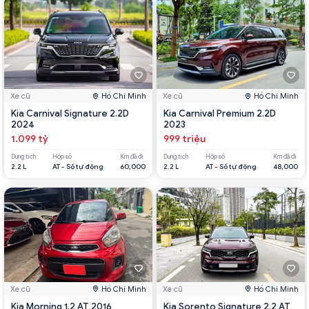
Xe cũ
Hồ Chí Minh
Xe cũ
Hồ Chí Minh
Kia Carnival Signature 2.2D
Kia Carnival Premium 2.2D
2024
2023
1.099 tỷ
999 triệu
Dung tích
Hộp số
Km đã đi
Dung tích
Hộp số
Km đã đi
2.2 L
AT - Số tự động
60,000
2.2 L
AT - Số tự động
48,000
Xe cũ
Hồ Chí Minh
Xe cũ
Hồ Chí Minh
Kia Morning 1.2 AT 2016
Kia Sorento Signature 2.2 AT