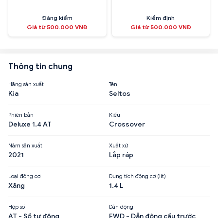
Đăng kiểm
Kiểm định
Giá từ 500.000 VNĐ
Giá từ 500.000 VNĐ
Thông tin chung
Hãng sản xuất
Tên
Kia
Seltos
Phiên bản
Kiểu
Deluxe 1.4 AT
Crossover
Năm sản xuất
Xuất xứ
2021
Lắp ráp
Loại động cơ
Dung tích động cơ (lít)
Xăng
1.4 L
Hộp số
Dẫn động
AT - Số tự động
FWD - Dẫn động cầu trước