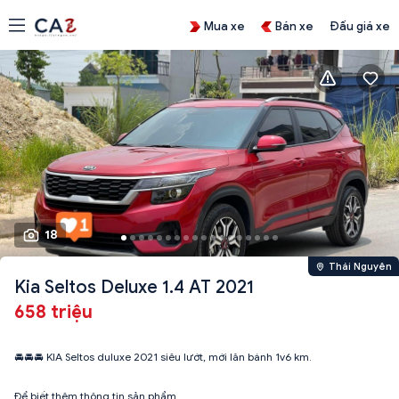
Mua xe
Bán xe
Đấu giá xe
18
Thái Nguyên
Kia Seltos Deluxe 1.4 AT 2021
658 triệu
🚘🚘🚘 KIA Seltos duluxe 2021 siêu lướt, mới lăn bánh 1v6 km.
Để biết thêm thông tin sản phẩm