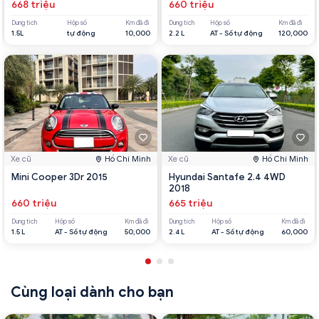
668 triệu
660 triệu
Dung tích
Hộp số
Km đã đi
Dung tích
Hộp số
Km đã đi
1.5L
tự động
10,000
2.2 L
AT - Số tự động
120,000
Xe cũ
Hồ Chí Minh
Xe cũ
Hồ Chí Minh
Mini Cooper 3Dr 2015
Hyundai Santafe 2.4 4WD
2018
660 triệu
665 triệu
Dung tích
Hộp số
Km đã đi
Dung tích
Hộp số
Km đã đi
1.5 L
AT - Số tự động
50,000
2.4 L
AT - Số tự động
60,000
Cùng loại dành cho bạn