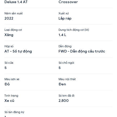
Deluxe 1.4 AT
Crossover
Năm sản xuất
Xuất xứ
2022
Lắp ráp
Loại động cơ
Dung tích động cơ (lít)
Xăng
1.4 L
Hộp số
Dẫn động
AT - Số tự động
FWD - Dẫn động cầu trước
Số cửa
Số chỗ ngồi
5
5
Màu sơn xe
Màu nội thất
Đỏ
Đen
Tình trạng
Số km đã đi
Xe cũ
2,800
Số lần đăng ký