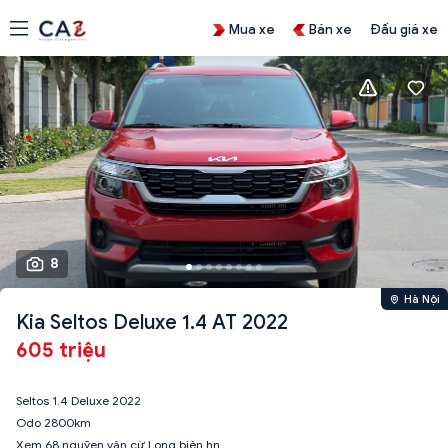
Mua xe
Bán xe
Đấu giá xe
8
Hà Nội
Kia Seltos Deluxe 1.4 AT 2022
605 triệu
Seltos 1.4 Deluxe 2022
Odo 2800km
Xem 68 nguỹen văn cừ Long biên hn