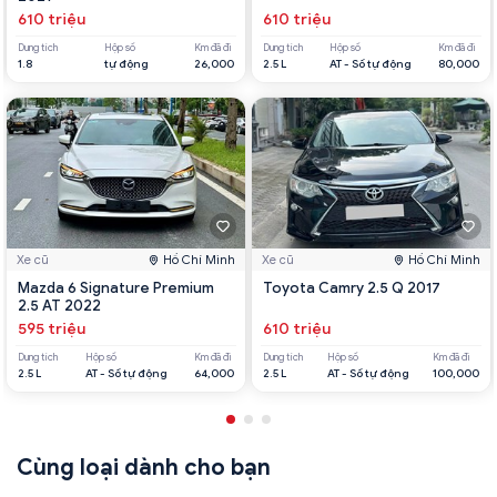
610 triệu
610 triệu
Dung tích
Hộp số
Km đã đi
Dung tích
Hộp số
Km đã đi
1.8
tự động
26,000
2.5 L
AT - Số tự động
80,000
Xe cũ
Hồ Chí Minh
Xe cũ
Hồ Chí Minh
Mazda 6 Signature Premium
Toyota Camry 2.5 Q 2017
2.5 AT 2022
595 triệu
610 triệu
Dung tích
Hộp số
Km đã đi
Dung tích
Hộp số
Km đã đi
2.5 L
AT - Số tự động
64,000
2.5 L
AT - Số tự động
100,000
Cùng loại dành cho bạn