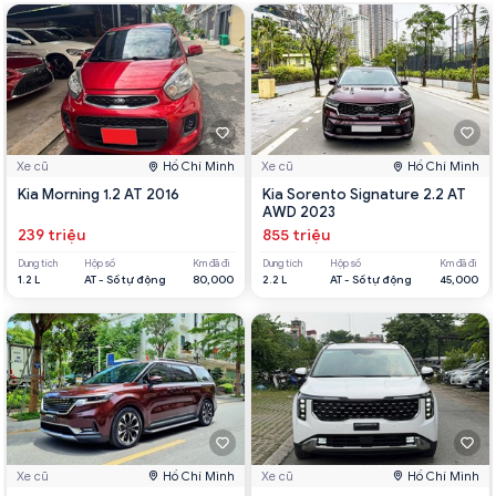
Xe cũ
Hồ Chí Minh
Xe cũ
Hồ Chí Minh
Kia Morning 1.2 AT 2016
Kia Sorento Signature 2.2 AT
AWD 2023
239 triệu
855 triệu
Dung tích
Hộp số
Km đã đi
Dung tích
Hộp số
Km đã đi
1.2 L
AT - Số tự động
80,000
2.2 L
AT - Số tự động
45,000
Xe cũ
Hồ Chí Minh
Xe cũ
Hồ Chí Minh