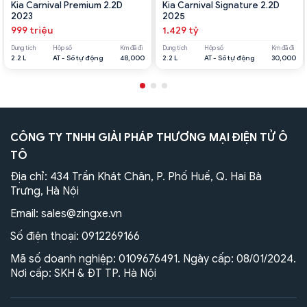
Kia Carnival Premium 2.2D
Kia Carnival Signature 2.2D
2023
2025
999 triệu
1.429 tỷ
Dung tích
Hộp số
Km đã đi
Dung tích
Hộp số
Km đã đi
2.2 L
AT - Số tự động
48,000
2.2 L
AT - Số tự động
30,000
CÔNG TY TNHH GIẢI PHÁP THƯƠNG MẠI ĐIỆN TỬ Ô
TÔ
Địa chỉ: 434 Trần Khát Chân, P. Phố Huế, Q. Hai Bà
Trưng, Hà Nội
Email:
sales@zingxe.vn
Số điện thoại:
0912269166
Mã số doanh nghiệp: 0109676491. Ngày cấp: 08/01/2024.
Nơi cấp: SKH & ĐT TP. Hà Nội