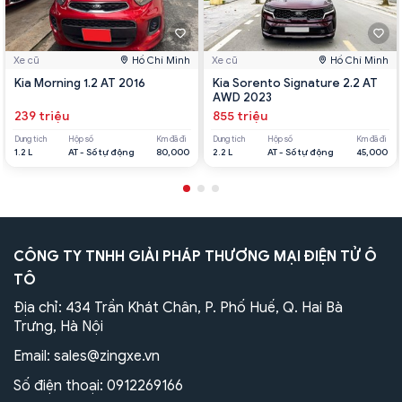
Xe cũ
Hồ Chí Minh
Xe cũ
Hồ Chí Minh
Kia Morning 1.2 AT 2016
Kia Sorento Signature 2.2 AT
AWD 2023
239 triệu
855 triệu
Dung tích
Hộp số
Km đã đi
Dung tích
Hộp số
Km đã đi
1.2 L
AT - Số tự động
80,000
2.2 L
AT - Số tự động
45,000
CÔNG TY TNHH GIẢI PHÁP THƯƠNG MẠI ĐIỆN TỬ Ô
TÔ
Địa chỉ: 434 Trần Khát Chân, P. Phố Huế, Q. Hai Bà
Trưng, Hà Nội
Email:
sales@zingxe.vn
Số điện thoại:
0912269166