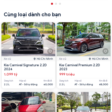
Cùng loại dành cho bạn
Xe cũ
Hồ Chí Minh
Xe cũ
Hồ Chí Minh
Kia Carnival Signature 2.2D
Kia Carnival Premium 2.2D
2024
2023
1.099 tỷ
999 triệu
Dung tích
Hộp số
Km đã đi
Dung tích
Hộp số
Km đã đi
2.2 L
AT - Số tự động
60,000
2.2 L
AT - Số tự động
48,000