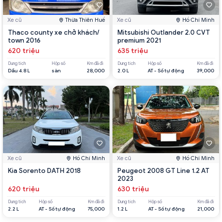
Xe cũ
Thừa Thiên Huế
Xe cũ
Hồ Chí Minh
Thaco county xe chở khách/
Mitsubishi Outlander 2.0 CVT
town 2016
premium 2021
620 triệu
635 triệu
Dung tích
Hộp số
Km đã đi
Dung tích
Hộp số
Km đã đi
Dầu 4.8 L
sàn
28,000
2.0 L
AT - Số tự động
39,000
Xe cũ
Hồ Chí Minh
Xe cũ
Hồ Chí Minh
Kia Sorento DATH 2018
Peugeot 2008 GT Line 1.2 AT
2023
620 triệu
630 triệu
Dung tích
Hộp số
Km đã đi
Dung tích
Hộp số
Km đã đi
2.2 L
AT - Số tự động
75,000
1.2 L
AT - Số tự động
21,000