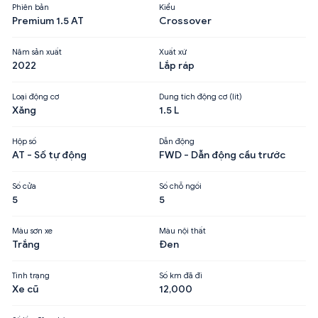
Phiên bản
Kiểu
Premium 1.5 AT
Crossover
Năm sản xuất
Xuất xứ
2022
Lắp ráp
Loại động cơ
Dung tích động cơ (lít)
Xăng
1.5 L
Hộp số
Dẫn động
AT - Số tự động
FWD - Dẫn động cầu trước
Số cửa
Số chỗ ngồi
5
5
Màu sơn xe
Màu nội thất
Trắng
Đen
Tình trạng
Số km đã đi
Xe cũ
12,000