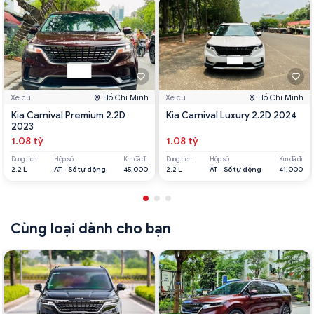
Xe cũ
Hồ Chí Minh
Xe cũ
Hồ Chí Minh
Kia Carnival Premium 2.2D
Kia Carnival Luxury 2.2D 2024
2023
1.08 tỷ
1.08 tỷ
Dung tích
Hộp số
Km đã đi
Dung tích
Hộp số
Km đã đi
2.2 L
AT - Số tự động
45,000
2.2 L
AT - Số tự động
41,000
Cùng loại dành cho bạn