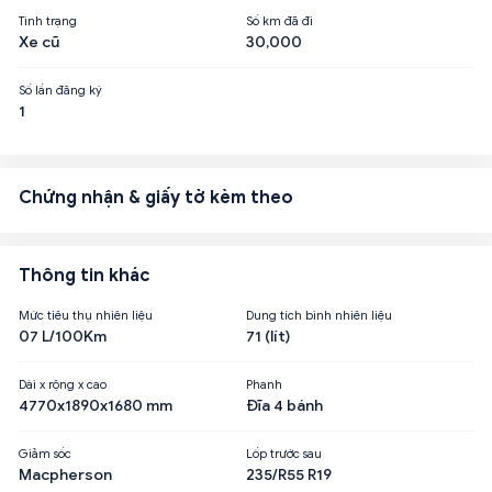
Tình trạng
Số km đã đi
Xe cũ
30,000
Số lần đăng ký
1
Chứng nhận & giấy tờ kèm theo
Thông tin khác
Mức tiêu thụ nhiên liệu
Dung tích bình nhiên liệu
07 L/100Km
71 (lít)
Dài x rộng x cao
Phanh
4770x1890x1680 mm
Đĩa 4 bánh
Giảm sốc
Lốp trước sau
Macpherson
235/R55 R19