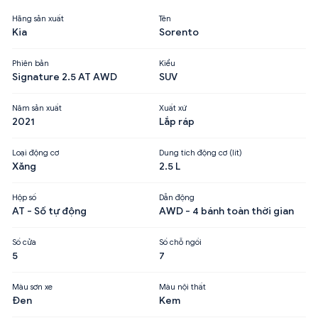
Hãng sản xuất
Tên
Kia
Sorento
Phiên bản
Kiểu
Signature 2.5 AT AWD
SUV
Năm sản xuất
Xuất xứ
2021
Lắp ráp
Loại động cơ
Dung tích động cơ (lít)
Xăng
2.5 L
Hộp số
Dẫn động
AT - Số tự động
AWD - 4 bánh toàn thời gian
Số cửa
Số chỗ ngồi
5
7
Màu sơn xe
Màu nội thất
Đen
Kem