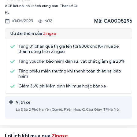
ACE kết nối có khách cùng bán. Thanks! 🤝
HL
Mã: CA0005296
10/05/2023
602
Ưu đãi thêm của
Zingxe
Tặng 01 phần quà trị giá lên tới 500k cho KH mua xe
thành công trên Zingxe
Tặng voucher bảo hiểm dân sự, vật chất giảm giá 20%
Tặng phiếu miễn thưởng khi thanh toán thiệt hại bảo
hiểm
Giảm 35% phí kiểm định khi mua hoặc bán xe
Vị trí xe
Lô E Số 2 Phố Hạ Yên Quyết, P.Yên Hoà, Q.Cầu Giấy, TP.Hà Nội.
Lợi ích khi mua qua
Zingxe