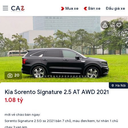
Mua xe
Bán xe
Đấu giá xe
20
Hà Nội
Kia Sorento Signature 2.5 AT AWD 2021
1.08 tỷ
mới về chào bán ngay:
Sorento Signature 2.5G sx 2021 bản 7 chỗ, màu đen/kem, tư nhân 1 chủ
chạy 3 vạn km.