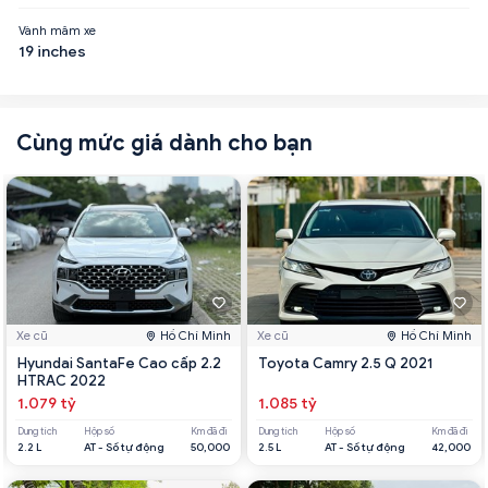
Vành mâm xe
19 inches
Cùng mức giá dành cho bạn
Xe cũ
Hồ Chí Minh
Xe cũ
Hồ Chí Minh
Hyundai SantaFe Cao cấp 2.2
Toyota Camry 2.5 Q 2021
HTRAC 2022
1.079 tỷ
1.085 tỷ
Dung tích
Hộp số
Km đã đi
Dung tích
Hộp số
Km đã đi
2.2 L
AT - Số tự động
50,000
2.5 L
AT - Số tự động
42,000