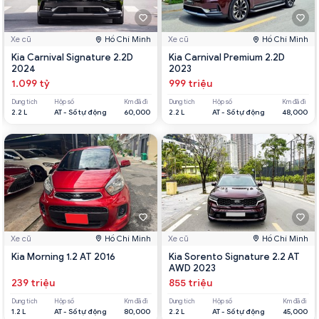
Xe cũ
Hồ Chí Minh
Xe cũ
Hồ Chí Minh
Kia Carnival Signature 2.2D
Kia Carnival Premium 2.2D
2024
2023
1.099 tỷ
999 triệu
Dung tích
Hộp số
Km đã đi
Dung tích
Hộp số
Km đã đi
2.2 L
AT - Số tự động
60,000
2.2 L
AT - Số tự động
48,000
Xe cũ
Hồ Chí Minh
Xe cũ
Hồ Chí Minh
Kia Morning 1.2 AT 2016
Kia Sorento Signature 2.2 AT
AWD 2023
239 triệu
855 triệu
Dung tích
Hộp số
Km đã đi
Dung tích
Hộp số
Km đã đi
1.2 L
AT - Số tự động
80,000
2.2 L
AT - Số tự động
45,000