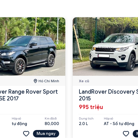
Hồ Chí Minh
Xe cũ
er Range Rover Sport
LandRover Discovery 
Sport HSE 2017
2015
995 triệu
Hộp số
Km đã đi
Dung tích
Hộp số
tự động
80,000
2.0 L
AT - Số tự động
Mua ngay