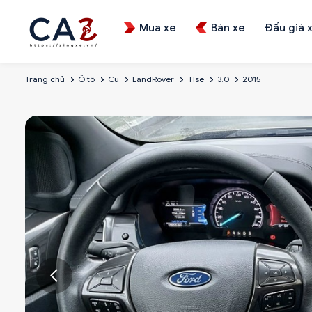
Mua xe
Bán xe
Đấu giá 
Trang chủ
Ô tô
Cũ
LandRover
Hse
3.0
2015