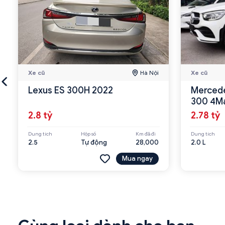
Xe cũ
Hà Nội
Xe cũ
Lexus ES 300H 2022
Mercede
300 4Ma
2.8 tỷ
2.78 tỷ
Dung tích
Hộp số
Km đã đi
Dung tích
2.5
Tự động
28,000
2.0 L
Mua ngay