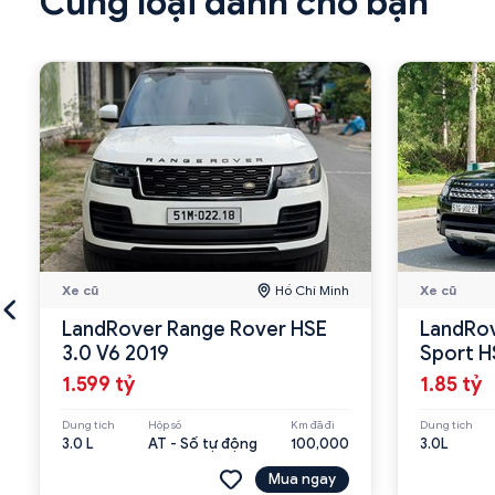
Cùng loại dành cho bạn
Xe cũ
Hồ Chí Minh
Xe cũ
LandRover Range Rover HSE
LandRov
3.0 V6 2019
1.599 tỷ
1.85 tỷ
Dung tích
Hộp số
Km đã đi
Dung tích
3.0 L
AT - Số tự động
100,000
3.0L
Mua ngay