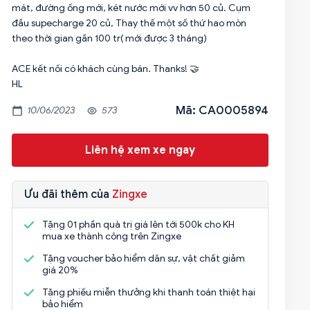
mát, đường ống mới, két nước mới vv hơn 50 củ. Cụm
đầu supecharge 20 củ, Thay thế một số thứ hao mòn
theo thời gian gần 100 tr( mới được 3 tháng)
ACE kết nối có khách cùng bán. Thanks! 🤝
HL
Mã: CA0005894
10/06/2023
573
Liên hệ xem xe ngay
Ưu đãi thêm của
Zingxe
Tặng 01 phần quà trị giá lên tới 500k cho KH
mua xe thành công trên Zingxe
Tặng voucher bảo hiểm dân sự, vật chất giảm
giá 20%
Tặng phiếu miễn thưởng khi thanh toán thiệt hại
bảo hiểm