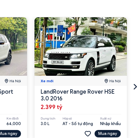
Hà Nội
Xe mới
Hà Nội
Sport
LandRover Range Rover HSE
3.0 2016
2.399 tỷ
Km đã đi
Dung tích
Hộp số
Xuất xứ
64,000
3.0 L
AT - Số tự động
Nhập khẩu
Mua ngay
Mua ngay