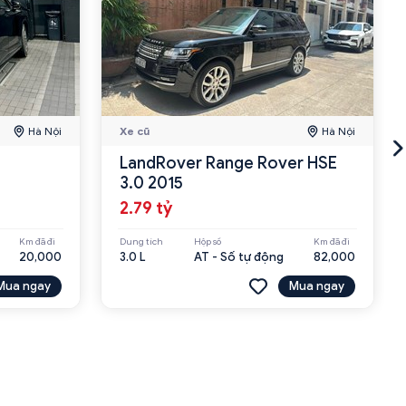
Hà Nội
Xe cũ
Hà Nội
LandRover Range Rover HSE
3.0 2015
2.79 tỷ
Km đã đi
Dung tích
Hộp số
Km đã đi
20,000
3.0 L
AT - Số tự động
82,000
Mua ngay
Mua ngay