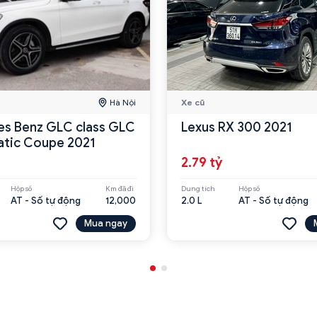
Hà Nội
Xe cũ
s Benz GLC class GLC
Lexus RX 300 2021
tic Coupe 2021
2.79 tỷ
Hộp số
Km đã đi
Dung tích
Hộp số
AT - Số tự động
12,000
2.0 L
AT - Số tự động
Mua ngay