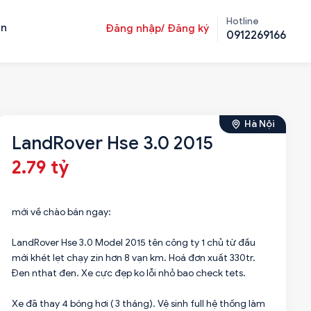
Hotline
ản
Đăng nhập/ Đăng ký
0912269166
Hà Nội
LandRover Hse 3.0 2015
2.79 tỷ
mới về chào bán ngay:
LandRover Hse 3.0 Model 2015 tên công ty 1 chủ từ đầu
mới khét lẹt chạy zin hơn 8 vạn km. Hoá đơn xuất 330tr.
Đen nthat đen. Xe cực đẹp ko lỗi nhỏ bao check tets.
Xe đã thay 4 bóng hơi ( 3 tháng). Vệ sinh full hệ thống làm