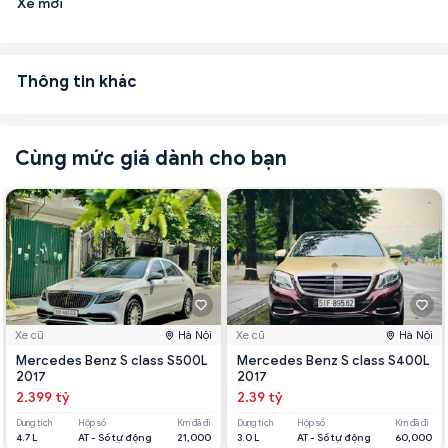
Xe mới
Thông tin khác
Cùng mức giá dành cho bạn
Xe cũ
Hà Nội
Xe cũ
Hà Nội
Mercedes Benz S class S500L
Mercedes Benz S class S400L
2017
2017
2.399 tỷ
2.39 tỷ
Dung tích
Hộp số
Km đã đi
Dung tích
Hộp số
Km đã đi
4.7 L
AT - Số tự động
21,000
3.0 L
AT - Số tự động
60,000