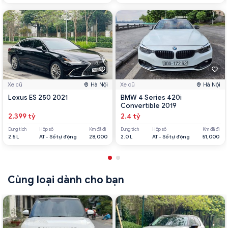
Xe cũ
Hà Nội
Xe cũ
Hà Nội
Lexus ES 250 2021
BMW 4 Series 420i
Convertible 2019
2.399 tỷ
2.4 tỷ
Dung tích
Hộp số
Km đã đi
Dung tích
Hộp số
Km đã đi
2.5 L
AT - Số tự động
28,000
2.0 L
AT - Số tự động
51,000
Cùng loại dành cho bạn