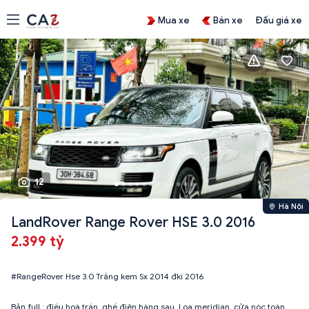
Mua xe
Bán xe
Đấu giá xe
12
Hà Nội
LandRover Range Rover HSE 3.0 2016
2.399 tỷ
#RangeRover Hse 3.0 Trắng kem Sx 2014 đki 2016
Bản full : điều hoà trần, ghế điện hàng sau, Loa meridian, cửa nóc toàn