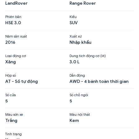
LandRover
Range Rover
Phiên bản
Kiểu
HSE 3.0
SUV
Năm sản xuất
Xuất xứ
2016
Nhập khẩu
Loại động cơ
Dung tích động cơ (lít)
Xăng
3.0 L
Hộp số
Dẫn động
AT - Số tự động
AWD - 4 bánh toàn thời gian
Số cửa
Số chỗ ngồi
5
5
Màu sơn xe
Màu nội thất
Trắng
Kem
Tình trạng