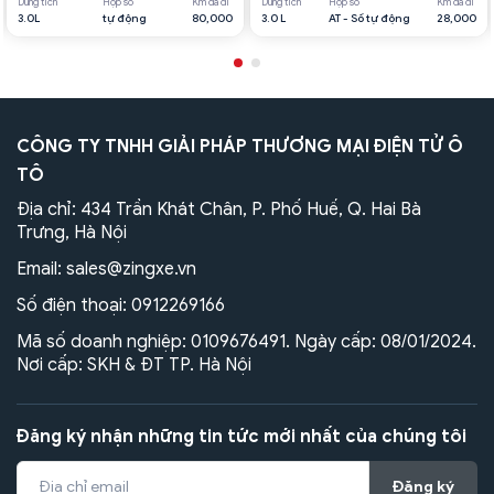
Dung tích
Hộp số
Km đã đi
Dung tích
Hộp số
Km đã đi
3.0L
tự động
80,000
3.0 L
AT - Số tự động
28,000
CÔNG TY TNHH GIẢI PHÁP THƯƠNG MẠI ĐIỆN TỬ Ô
TÔ
Địa chỉ: 434 Trần Khát Chân, P. Phố Huế, Q. Hai Bà
Trưng, Hà Nội
Email:
sales@zingxe.vn
Số điện thoại:
0912269166
Mã số doanh nghiệp: 0109676491. Ngày cấp: 08/01/2024.
Nơi cấp: SKH & ĐT TP. Hà Nội
Đăng ký nhận những tin tức mới nhất của chúng tôi
Đăng ký