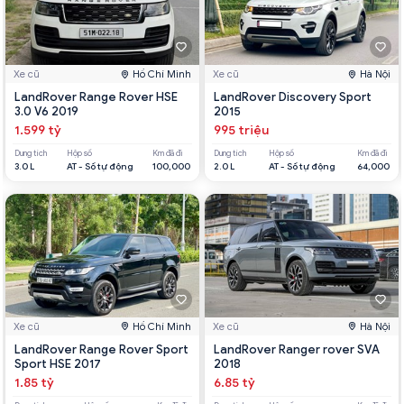
Xe cũ
Hồ Chí Minh
Xe cũ
Hà Nội
LandRover Range Rover HSE
LandRover Discovery Sport
3.0 V6 2019
2015
1.599 tỷ
995 triệu
Dung tích
Hộp số
Km đã đi
Dung tích
Hộp số
Km đã đi
3.0 L
AT - Số tự động
100,000
2.0 L
AT - Số tự động
64,000
Xe cũ
Hồ Chí Minh
Xe cũ
Hà Nội
LandRover Range Rover Sport
LandRover Ranger rover SVA
Sport HSE 2017
2018
1.85 tỷ
6.85 tỷ