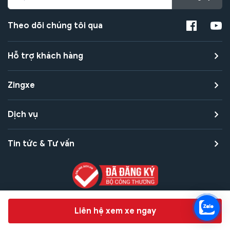
Theo dõi chúng tôi qua
Hỗ trợ khách hàng
Zingxe
Dịch vụ
Tin tức & Tư vấn
Copyright © 2021 Zingxe. All rights reserved
Chat hỗ trợ
Liên hệ xem xe ngay
Bảo mật thanh toán
Bảo mật quyền riêng tư
Điều khoản sử dụng
Bản quyền tác giả