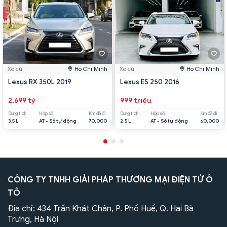
Xe cũ
Hồ Chí Minh
Xe cũ
Hồ Chí Minh
Lexus RX 350L 2019
Lexus ES 250 2016
2.699 tỷ
999 triệu
Dung tích
Hộp số
Km đã đi
Dung tích
Hộp số
Km đã đi
3.5 L
AT - Số tự động
70,000
2.5 L
AT - Số tự động
60,000
CÔNG TY TNHH GIẢI PHÁP THƯƠNG MẠI ĐIỆN TỬ Ô
TÔ
Địa chỉ: 434 Trần Khát Chân, P. Phố Huế, Q. Hai Bà
Trưng, Hà Nội