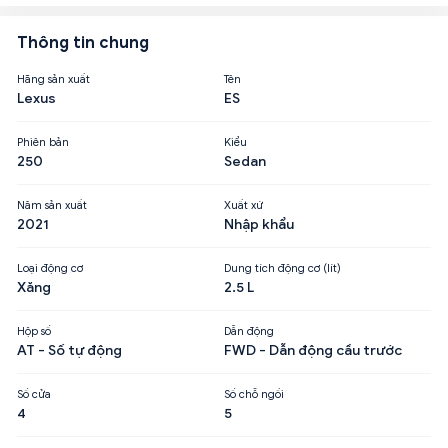
Thông tin chung
Hãng sản xuất
Tên
Lexus
ES
Phiên bản
Kiểu
250
Sedan
Năm sản xuất
Xuất xứ
2021
Nhập khẩu
Loại động cơ
Dung tích động cơ (lít)
Xăng
2.5 L
Hộp số
Dẫn động
AT - Số tự động
FWD - Dẫn động cầu trước
Số cửa
Số chỗ ngồi
4
5