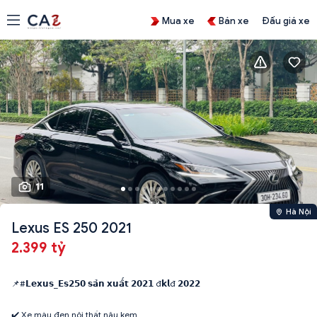
Mua xe
Bán xe
Đấu giá xe
11
Hà Nội
Lexus ES 250 2021
2.399 tỷ
📌#𝗟𝗲𝘅𝘂𝘀_𝗘𝘀𝟮𝟱𝟬 𝘀𝗮̉𝗻 𝘅𝘂𝗮̂́𝘁 𝟮𝟬𝟮𝟭 đ𝗸𝗹đ 𝟮𝟬𝟮𝟮
✔️ Xe màu đen nội thất nâu kem