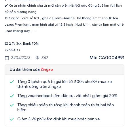
✔️ Xe tư nhân chính chủ từ mới sẵn biển Hà Nội odo đúng 2v8 km full lịch
sử bảo dưỡng hãng
⚙️ Option : cửa sổ trời , ghế da Semi-Aniline , hệ thống âm thanh 10 loa
Lexus Premium , màn hình giải trí 12,3 inch , Hud kính , sấy và làm mát ghế
, sạc không dây , …
💵 2 Ty 3xx. Bank 70%
798AUTO
Mã: CA0004991
21/04/2023
367
Ưu đãi thêm của
Zingxe
Tặng 01 phần quà trị giá lên tới 500k cho KH mua xe
thành công trên Zingxe
Tặng voucher bảo hiểm dân sự, vật chất giảm giá 20%
Tặng phiếu miễn thưởng khi thanh toán thiệt hại bảo
hiểm
Giảm 35% phí kiểm định khi mua hoặc bán xe