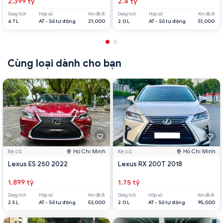
2.399 tỷ
2.4 tỷ
Dung tích
Hộp số
Km đã đi
Dung tích
Hộp số
Km đã đi
4.7 L
AT - Số tự động
21,000
2.0 L
AT - Số tự động
51,000
Cùng loại dành cho bạn
Xe cũ
Hồ Chí Minh
Xe cũ
Hồ Chí Minh
Lexus ES 250 2022
Lexus RX 200T 2018
1.899 tỷ
1.75 tỷ
Dung tích
Hộp số
Km đã đi
Dung tích
Hộp số
Km đã đi
2.5 L
AT - Số tự động
53,000
2.0 L
AT - Số tự động
95,000