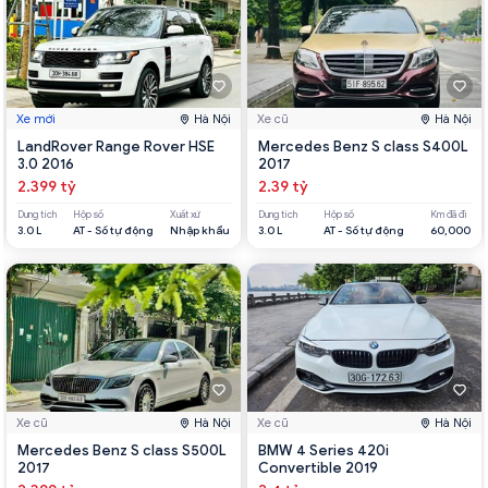
Xe mới
Hà Nội
Xe cũ
Hà Nội
LandRover Range Rover HSE
Mercedes Benz S class S400L
3.0 2016
2017
2.399 tỷ
2.39 tỷ
Dung tích
Hộp số
Xuất xứ
Dung tích
Hộp số
Km đã đi
3.0 L
AT - Số tự động
Nhập khẩu
3.0 L
AT - Số tự động
60,000
Xe cũ
Hà Nội
Xe cũ
Hà Nội
Mercedes Benz S class S500L
BMW 4 Series 420i
2017
Convertible 2019