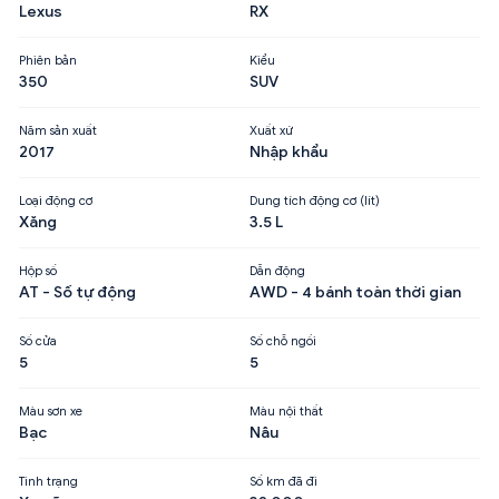
Lexus
RX
Phiên bản
Kiểu
350
SUV
Năm sản xuất
Xuất xứ
2017
Nhập khẩu
Loại động cơ
Dung tích động cơ (lít)
Xăng
3.5 L
Hộp số
Dẫn động
AT - Số tự động
AWD - 4 bánh toàn thời gian
Số cửa
Số chỗ ngồi
5
5
Màu sơn xe
Màu nội thất
Bạc
Nâu
Tình trạng
Số km đã đi