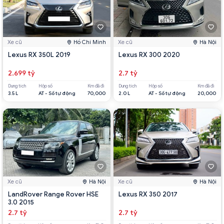
Xe cũ
Hồ Chí Minh
Xe cũ
Hà Nội
Lexus RX 350L 2019
Lexus RX 300 2020
2.699 tỷ
2.7 tỷ
Dung tích
Hộp số
Km đã đi
Dung tích
Hộp số
Km đã đi
3.5 L
AT - Số tự động
70,000
2.0 L
AT - Số tự động
20,000
Xe cũ
Hà Nội
Xe cũ
Hà Nội
LandRover Range Rover HSE
Lexus RX 350 2017
3.0 2015
2.7 tỷ
2.7 tỷ