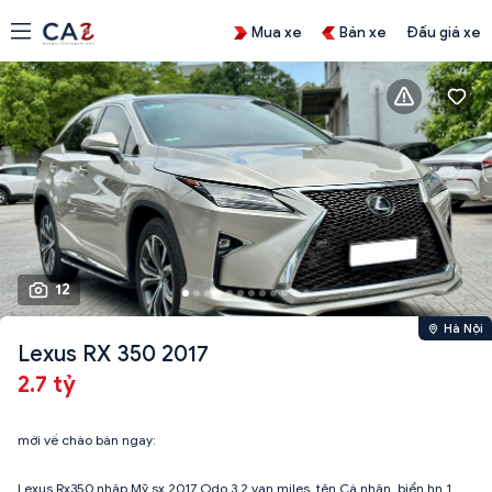
Mua xe
Bán xe
Đấu giá xe
12
Hà Nội
Lexus RX 350 2017
2.7 tỷ
mới về chào bán ngay:
Lexus Rx350 nhập Mỹ sx 2017 Odo 3.2 vạn miles, tên Cá nhân, biển hn 1