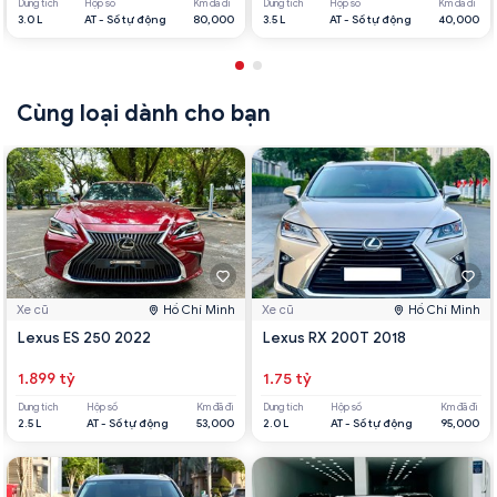
Dung tích
Hộp số
Km đã đi
Dung tích
Hộp số
Km đã đi
3.0 L
AT - Số tự động
80,000
3.5 L
AT - Số tự động
40,000
Cùng loại dành cho bạn
Xe cũ
Hồ Chí Minh
Xe cũ
Hồ Chí Minh
Lexus ES 250 2022
Lexus RX 200T 2018
1.899 tỷ
1.75 tỷ
Dung tích
Hộp số
Km đã đi
Dung tích
Hộp số
Km đã đi
2.5 L
AT - Số tự động
53,000
2.0 L
AT - Số tự động
95,000