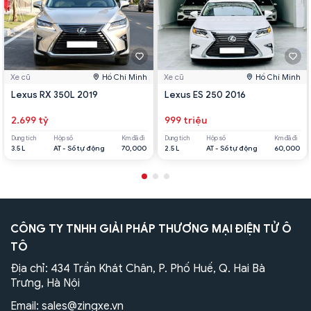
Xe cũ
Hồ Chí Minh
Xe cũ
Hồ Chí Minh
Lexus RX 350L 2019
Lexus ES 250 2016
2.699 tỷ
999 triệu
Dung tích
Hộp số
Km đã đi
Dung tích
Hộp số
Km đã đi
3.5 L
AT - Số tự động
70,000
2.5 L
AT - Số tự động
60,000
CÔNG TY TNHH GIẢI PHÁP THƯƠNG MẠI ĐIỆN TỬ Ô
TÔ
Địa chỉ: 434 Trần Khát Chân, P. Phố Huế, Q. Hai Bà
Trưng, Hà Nội
Email:
sales@zingxe.vn