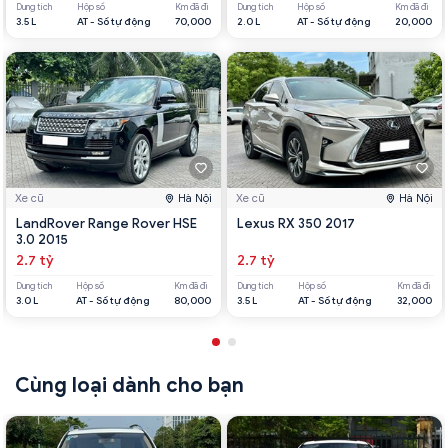
Dung tích
Hộp số
Km đã đi
Dung tích
Hộp số
Km đã đi
3.5 L
AT - Số tự động
70,000
2.0 L
AT - Số tự động
20,000
Xe cũ
Hà Nội
Xe cũ
Hà Nội
LandRover Range Rover HSE
Lexus RX 350 2017
3.0 2015
2.7 tỷ
2.7 tỷ
Dung tích
Hộp số
Km đã đi
Dung tích
Hộp số
Km đã đi
3.0 L
AT - Số tự động
80,000
3.5 L
AT - Số tự động
32,000
Cùng loại dành cho bạn