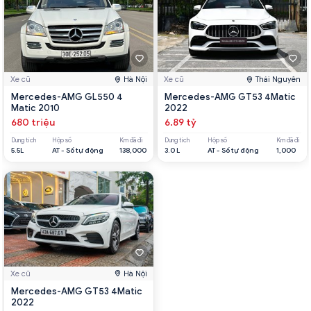
Xe cũ
Hà Nội
Xe cũ
Thái Nguyên
Mercedes-AMG GL550 4
Mercedes-AMG GT53 4Matic
Matic 2010
2022
680 triệu
6.89 tỷ
Dung tích
Hộp số
Km đã đi
Dung tích
Hộp số
Km đã đi
5.5L
AT - Số tự động
138,000
3.0 L
AT - Số tự động
1,000
Xe cũ
Hà Nội
Mercedes-AMG GT53 4Matic
2022