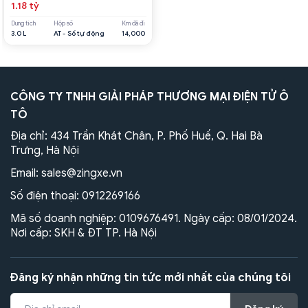
1.18 tỷ
Dung tích
Hộp số
Km đã đi
3.0 L
AT - Số tự động
14,000
CÔNG TY TNHH GIẢI PHÁP THƯƠNG MẠI ĐIỆN TỬ Ô
TÔ
Địa chỉ: 434 Trần Khát Chân, P. Phố Huế, Q. Hai Bà
Trưng, Hà Nội
Email:
sales@zingxe.vn
Số điện thoại:
0912269166
Mã số doanh nghiệp: 0109676491. Ngày cấp: 08/01/2024.
Nơi cấp: SKH & ĐT TP. Hà Nội
Đăng ký nhận những tin tức mới nhất của chúng tôi