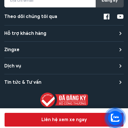
Đăng ký
Theo dõi chúng tôi qua
Hỗ trợ khách hàng
Zingxe
Dịch vụ
Tin tức & Tư vấn
Copyright © 2021 Zingxe. All rights reserved
Chat hỗ trợ
Liên hệ xem xe ngay
Bảo mật thanh toán
Bảo mật quyền riêng tư
Điều khoản sử dụng
Bản quyền tác giả