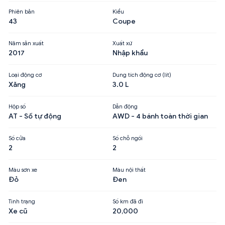
Phiên bản
Kiểu
43
Coupe
Năm sản xuất
Xuất xứ
2017
Nhập khẩu
Loại động cơ
Dung tích động cơ (lít)
Xăng
3.0 L
Hộp số
Dẫn động
AT - Số tự động
AWD - 4 bánh toàn thời gian
Số cửa
Số chỗ ngồi
2
2
Màu sơn xe
Màu nội thất
Đỏ
Đen
Tình trạng
Số km đã đi
Xe cũ
20,000