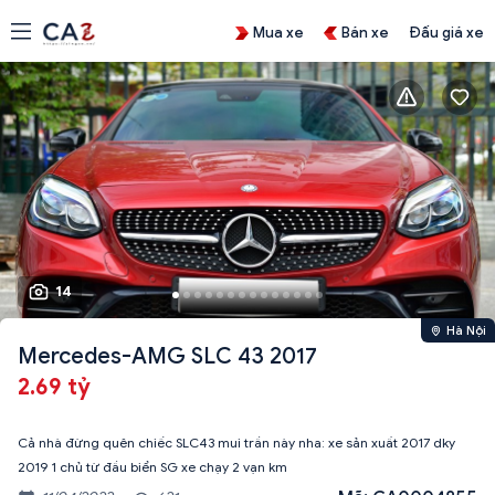
Mua xe
Bán xe
Đấu giá xe
14
Hà Nội
Mercedes-AMG SLC 43 2017
2.69 tỷ
Cả nhà đừng quên chiếc SLC43 mui trần này nha: xe sản xuất 2017 dky
2019 1 chủ từ đầu biển SG xe chạy 2 vạn km