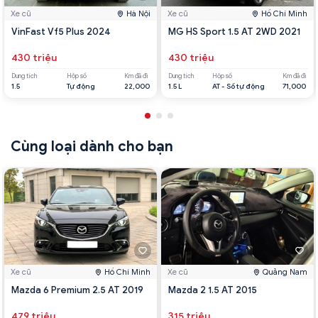
Xe cũ
Hà Nội
Xe cũ
Hồ Chí Minh
VinFast Vf5 Plus 2024
MG HS Sport 1.5 AT 2WD 2021
430 triệu
430 triệu
Dung tích
Hộp số
Km đã đi
Dung tích
Hộp số
Km đã đi
1.5
Tự động
22,000
1.5 L
AT - Số tự động
71,000
Cùng loại dành cho bạn
Xe cũ
Hồ Chí Minh
Xe cũ
Quảng Nam
Mazda 6 Premium 2.5 AT 2019
Mazda 2 1.5 AT 2015
479 triệu
315 triệu