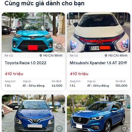
Cùng mức giá dành cho bạn
Xe cũ
Hồ Chí Minh
Xe cũ
Hồ Chí Minh
Toyota Raize 1.0 2022
Mitsubishi Xpander 1.5 AT 2019
410 triệu
410 triệu
Dung tích
Hộp số
Km đã đi
Dung tích
Hộp số
Km đã đi
1.0 L
AT - Số tự động
24,000
1.5 L
AT - Số tự động
150,000