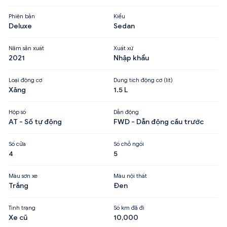
Phiên bản
Kiểu
Deluxe
Sedan
Năm sản xuất
Xuất xứ
2021
Nhập khẩu
Loại động cơ
Dung tích động cơ (lít)
Xăng
1.5 L
Hộp số
Dẫn động
AT - Số tự động
FWD - Dẫn động cầu trước
Số cửa
Số chỗ ngồi
4
5
Màu sơn xe
Màu nội thất
Trắng
Đen
Tình trạng
Số km đã đi
Xe cũ
10,000