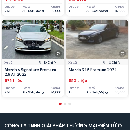
Dung tích
Hộp số
Km đã đi
Dung tích
Hộp số
Km đã đi
2.5 L
AT - Số tự động
50,000
1.5 L
AT - Số tự động
82,000
Xe cũ
Hồ Chí Minh
Xe cũ
Hồ Chí Minh
Mazda 6 Signature Premium
Mazda 3 1.5 Premium 2022
2.5 AT 2022
595 triệu
550 triệu
Dung tích
Hộp số
Km đã đi
Dung tích
Hộp số
Km đã đi
2.5 L
AT - Số tự động
64,000
1.5 L
AT - Số tự động
30,000
CÔNG TY TNHH GIẢI PHÁP THƯƠNG MẠI ĐIỆN TỬ Ô