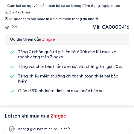
- Cam kết xe nguyên bản toàn bộ cả xe không đâm đụng, ngập nước…
💵Giá 4xy triệu
🌟AE quan tâm alo hoặc ib để biết thêm thông tin nhé 🌟
Mã: CA0000416
975
Ưu đãi thêm của
Zingxe
Tặng 01 phần quà trị giá lên tới 500k cho KH mua xe
thành công trên Zingxe
Tặng voucher bảo hiểm dân sự, vật chất giảm giá 20%
Tặng phiếu miễn thưởng khi thanh toán thiệt hại bảo
hiểm
Giảm 35% phí kiểm định khi mua hoặc bán xe
Lợi ích khi mua qua
Zingxe
Không giới hạn miễn phí lái thử