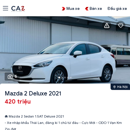
Mua xe
Bán xe
Đấu giá xe
5
Hà Nội
Mazda 2 Deluxe 2021
420 triệu
🚘 Mazda 2 Sedan 1.5AT Deluxe 2021
- Xe nhập khẩu Thái Lan, đăng kí 1 chủ từ đầu - Cực Mới - ODO 1 Vạn Km
Zin đét