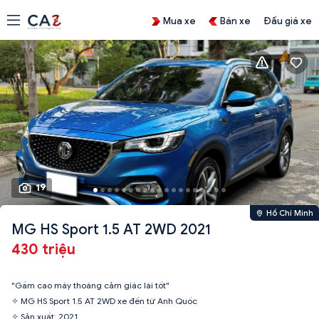
Mua xe
Bán xe
Đấu giá xe
19
Hồ Chí Minh
MG HS Sport 1.5 AT 2WD 2021
430 triệu
"Gầm cao máy thoáng cảm giác lái tốt"
✧ MG HS Sport 1.5 AT 2WD xe đến từ Anh Quốc
✧ Sản xuất: 2021