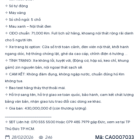
✧ Số tự động
✧ Máy xăng
✧ Số chỗ ngồi: 5 chỗ
✧ Màu xanh – Nội thất đen
✧ ODO chuẩn: 71,000 Km. Full lịch sử hãng, khoang nội thất rộng rãi dành
cho 5 người lớn.
✧ Xe trang bị option: Cửa sổ trời toàn cảnh, đèn viền nội thất, khởi hành
ngang dốc, hệ thống chống lật, ghế da cao cấp, chỉnh điện 6 hướng ...
✧ TÌNH TRẠNG: Xe không lỗi, tuyệt vời, (Động cơ, hộp số, keo chỉ, khung
gầm) zin nguyên bản, nội ngoại thất sạch sẽ.
✧ CAM KẾT: Không đâm đụng, không ngập nước, chuẩn đồng hồ Km
không tua.
✧ Bao test hãng thầy thợ thoải mái.
✧ Hỗ trợ sang tên, hỗ trợ giao xe toàn quốc, bảo hành, cam kết chất lượng
bằng văn bản, nhận giao lưu trao đổi các dòng xe khác.
✧ Giá bán: 430,000,000 đ (còn thương lượng).
_________________________
✧ SĐT Liên hệ: 070 555 5500 Hoặc 079 485 7979 gặp Đức, xem xe tại TP
Mã: CA0007033
28/02/2026
246