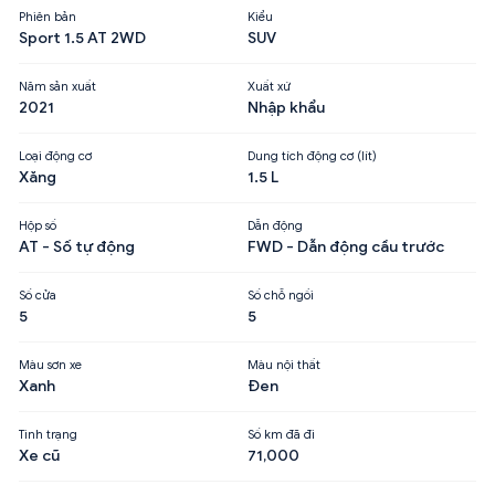
Phiên bản
Kiểu
Sport 1.5 AT 2WD
SUV
Năm sản xuất
Xuất xứ
2021
Nhập khẩu
Loại động cơ
Dung tích động cơ (lít)
Xăng
1.5 L
Hộp số
Dẫn động
AT - Số tự động
FWD - Dẫn động cầu trước
Số cửa
Số chỗ ngồi
5
5
Màu sơn xe
Màu nội thất
Xanh
Đen
Tình trạng
Số km đã đi
Xe cũ
71,000