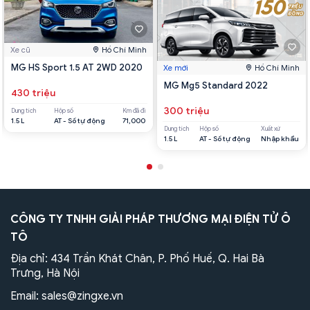
Xe cũ
Hồ Chí Minh
MG HS Sport 1.5 AT 2WD 2020
Xe mới
Hồ Chí Minh
MG Mg5 Standard 2022
430 triệu
300 triệu
Dung tích
Hộp số
Km đã đi
1.5 L
AT - Số tự động
71,000
Dung tích
Hộp số
Xuất xứ
1.5 L
AT - Số tự động
Nhập khẩu
CÔNG TY TNHH GIẢI PHÁP THƯƠNG MẠI ĐIỆN TỬ Ô
TÔ
Địa chỉ: 434 Trần Khát Chân, P. Phố Huế, Q. Hai Bà
Trưng, Hà Nội
Email:
sales@zingxe.vn