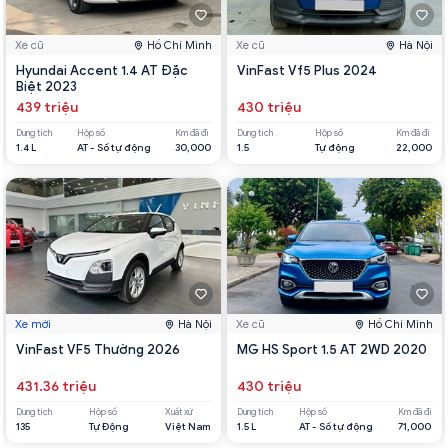
Xe cũ
Hồ Chí Minh
Xe cũ
Hà Nội
Hyundai Accent 1.4 AT Đặc
VinFast Vf5 Plus 2024
Biệt 2023
439 triệu
430 triệu
Dung tích
Hộp số
Km đã đi
Dung tích
Hộp số
Km đã đi
1.4 L
AT - Số tự động
30,000
1.5
Tự động
22,000
Xe mới
Hà Nội
Xe cũ
Hồ Chí Minh
VinFast VF5 Thường 2026
MG HS Sport 1.5 AT 2WD 2020
431.36 triệu
430 triệu
Dung tích
Hộp số
Xuất xứ
Dung tích
Hộp số
Km đã đi
135
Tự Động
Việt Nam
1.5 L
AT - Số tự động
71,000