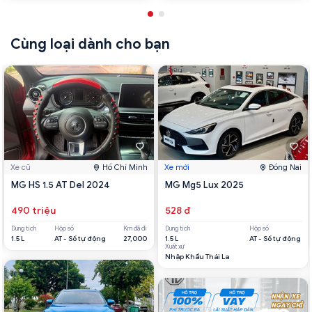
Cùng loại dành cho bạn
Xe cũ
Hồ Chí Minh
Xe mới
Đồng Nai
MG HS 1.5 AT Del 2024
MG Mg5 Lux 2025
490 triệu
528 đ
Dung tích
Hộp số
Km đã đi
Dung tích
Hộp số
1.5 L
AT - Số tự động
27,000
1.5 L
AT - Số tự động
Xuất xứ
Nhập Khẩu Thái La